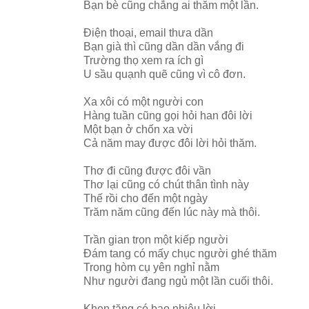
Bạn bè cũng chẳng ai thăm một lần.
Điện thoại, email thưa dần
Bạn già thì cũng dần dần vắng đi
Trường thọ xem ra ích gì
U sầu quạnh quẽ cũng vì cô đơn.
Xa xôi có một người con
Hàng tuần cũng gọi hỏi han đôi lời
Một bạn ở chốn xa vời
Cả năm may được đôi lời hỏi thăm.
Thơ đi cũng được đôi vần
Thơ lại cũng có chút thân tình này
Thế rồi cho đến một ngày
Trăm năm cũng đến lúc này mà thôi.
Trần gian trọn một kiếp người
Đám tang có mấy chục người ghé thăm
Trong hòm cụ yên nghỉ nằm
Như người đang ngủ một lần cuối thôi.
Khen tặng có bao nhiêu lời