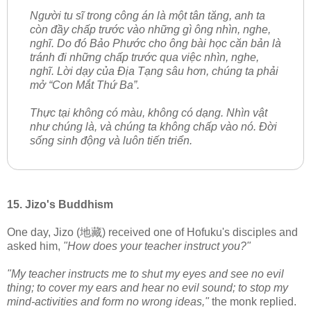
Người tu sĩ trong công án là một tân tăng, anh ta
còn đầy chấp trước vào những gì ông nhìn, nghe,
nghĩ. Do đó Bảo Phước cho ông bài học căn bản là
tránh đi những chấp trước qua việc nhìn, nghe,
nghĩ. Lời dạy của Địa Tạng sâu hơn, chúng ta phải
mở “Con Mắt Thứ Ba”.
Thực tại không có màu, không có dạng. Nhìn vật
như chúng là, và chúng ta không chấp vào nó. Đời
sống sinh động và luôn tiến triển.
15. Jizo's Buddhism
One day, Jizo (地藏) received one of Hofuku's disciples and
asked him,
"How does your teacher instruct you?"
"My teacher instructs me to shut my eyes and see no evil
thing; to cover my ears and hear no evil sound; to stop my
mind-activities and form no wrong ideas,"
the monk replied.