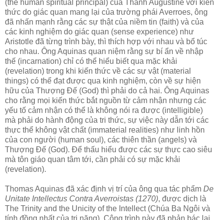
(the human spiritual principal) của Thánh Augustine với kiến
thức do giác quan mang lại của trường phái Averroes, ông
đã nhấn mạnh rằng các sự thật của niềm tin (faith) và của
các kinh nghiệm do giác quan (sense experience) như
Aristotle đã từng trình bày, thì thích hợp với nhau và bổ túc
cho nhau. Ông Aquinas quan niệm rằng sự bí ẩn về nhập
thế (incarnation) chỉ có thể hiểu biết qua mặc khải
(revelation) trong khi kiến thức về các sự vật (material
things) có thể đạt được qua kinh nghiệm, còn về sự hiện
hữu của Thượng Đế (God) thì phải do cả hai. Ông Aquinas
cho rằng mọi kiến thức bắt nguồn từ cảm nhận nhưng các
yếu tố cảm nhận có thể là không nói ra được (intelligible)
mà phải do hành động của tri thức, sự việc này dẫn tới các
thực thể không vật chất (immaterial realities) như linh hồn
của con người (human soul), các thiên thần (angels) và
Thượng Đế (God). Để thấu hiểu được các sự thực cao siêu
mà tôn giáo quan tâm tới, cần phải có sự mặc khải
(revelation).
Thomas Aquinas đã xác định vị trí của ông qua tác phẩm
De
Unitate Intellectus Contra Averroistas (1270)
, được dịch là
The Trinity and the Unicity of the Intellect (Chúa Ba Ngôi và
tính đồng nhất của tri năng). Công trình này đã phản bác lại