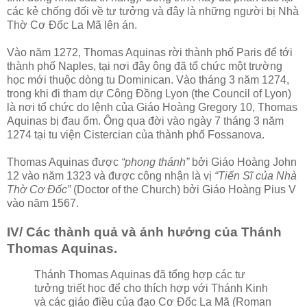
các kẻ chống đối về tư tưởng và đây là những người bị Nhà
Thờ Cơ Đốc La Mã lên án.
Vào năm 1272, Thomas Aquinas rời thành phố Paris để tới
thành phố Naples, tại nơi đây ông đã tổ chức một trường
học mới thuộc dòng tu Dominican. Vào tháng 3 năm 1274,
trong khi đi tham dự Công Đồng Lyon (the Council of Lyon)
là nơi tổ chức do lệnh của Giáo Hoàng Gregory 10, Thomas
Aquinas bị đau ốm. Ông qua đời vào ngày 7 tháng 3 năm
1274 tại tu viện Cistercian của thành phố Fossanova.
Thomas Aquinas được
“phong thánh”
bởi Giáo Hoàng John
12 vào năm 1323 và được công nhận là vị
“Tiến Sĩ của Nhà
Thờ Cơ Đốc”
(Doctor of the Church) bởi Giáo Hoàng Pius V
vào năm 1567.
IV/ Các thành quả và ảnh hưởng của Thánh
Thomas Aquinas.
Thánh Thomas Aquinas đã tổng hợp các tư
tưởng triết học để cho thích hợp với Thánh Kinh
và các giáo điều của đạo Cơ Đốc La Mã (Roman