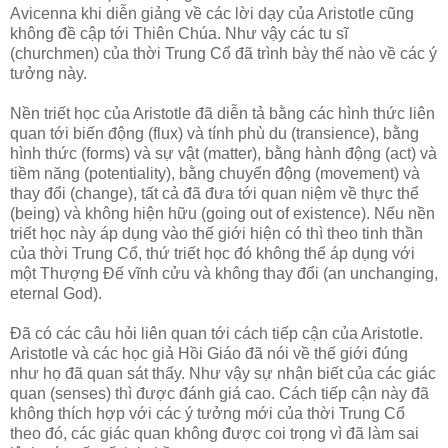
Avicenna khi diễn giảng về các lời dạy của Aristotle cũng
không đề cập tới Thiên Chúa. Như vậy các tu sĩ
(churchmen) của thời Trung Cổ đã trình bày thế nào về các ý
tưởng này.
Nền triết học của Aristotle đã diễn tả bằng các hình thức liên
quan tới biến động (flux) và tính phù du (transience), bằng
hình thức (forms) và sự vật (matter), bằng hành động (act) và
tiềm năng (potentiality), bằng chuyển động (movement) và
thay đổi (change), tất cả đã đưa tới quan niệm về thực thể
(being) và không hiện hữu (going out of existence). Nếu nền
triết học này áp dụng vào thế giới hiện có thì theo tinh thần
của thời Trung Cổ, thứ triết học đó không thể áp dụng với
một Thượng Đế vĩnh cửu và không thay đổi (an unchanging,
eternal God).
Đã có các câu hỏi liên quan tới cách tiếp cận của Aristotle.
Aristotle và các học giả Hồi Giáo đã nói về thế giới đúng
như họ đã quan sát thấy. Như vậy sự nhận biết của các giác
quan (senses) thì được đánh giá cao. Cách tiếp cận này đã
không thích hợp với các ý tưởng mới của thời Trung Cổ
theo đó, các giác quan không được coi trọng vì đã làm sai