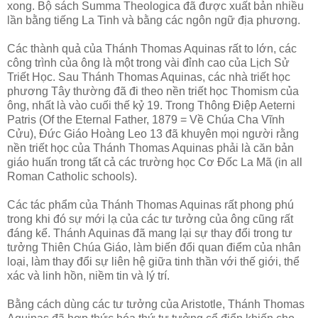
xong. Bộ sách Summa Theologica đã được xuất bản nhiều
lần bằng tiếng La Tinh và bằng các ngôn ngữ địa phương.
Các thành quả của Thánh Thomas Aquinas rất to lớn, các
công trình của ông là một trong vài đỉnh cao của Lịch Sử
Triết Học. Sau Thánh Thomas Aquinas, các nhà triết học
phương Tây thường đã đi theo nền triết học Thomism của
ông, nhất là vào cuối thế kỷ 19. Trong Thông Điệp Aeterni
Patris (Of the Eternal Father, 1879 = Về Chúa Cha Vĩnh
Cửu), Đức Giáo Hoàng Leo 13 đã khuyên mọi người rằng
nền triết học của Thánh Thomas Aquinas phải là căn bản
giáo huấn trong tất cả các trường học Cơ Đốc La Mã (in all
Roman Catholic schools).
Các tác phẩm của Thánh Thomas Aquinas rất phong phú
trong khi đó sự mới lạ của các tư tưởng của ông cũng rất
đáng kể. Thánh Aquinas đã mang lại sự thay đổi trong tư
tưởng Thiên Chúa Giáo, làm biến đổi quan điểm của nhân
loại, làm thay đổi sự liên hệ giữa tinh thần với thế giới, thể
xác và linh hồn, niềm tin và lý trí.
Bằng cách dùng các tư tưởng của Aristotle, Thánh Thomas