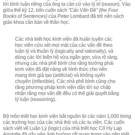
lời bình luận riêng của ông ta căn cứ vào lý trí (reason). Vào
giữa thế kỷ 12, bốn cuốn sách
“Các Vấn Đề” (the Four
Books of Sentences)
của Peter Lombard đã trở nên sách
giáo khoa căn bản về thần học.
Các nhà triết học kinh viện đã huấn luyện các
học viên cứu xét mọi mặt của các vấn đề theo
luận lý và thuần lý (logically and rationally), và
dùng các lời biện hộ vừa ngắn gọn, vừa rõ ràng,
nhưng các nhà phê bình cho rằng trường phái
kinh viện đã đặt nặng về hình thức cho nên
mang tính giả tạo (artificial) và không uyển
chuyển (inflexible). Các nhà phê bình cũng cho
rằng phương pháp kinh viện dẫn tới sự chấp
nhận rằng mọi vấn đề đều có thể giải quyết bằng
lý luận (reasoning).
Bộ môn triết học kinh viện bắt nguồn từ các năm 1,000 trong
các trường học của các nhà thờ và các tu viện. Các cuốn
sách viết về Luận Lý (logic) của nhà triết học Cổ Hy Lạp
Aristotle đã gây nên ảnh hưởng rất quan trọng vào nền triết