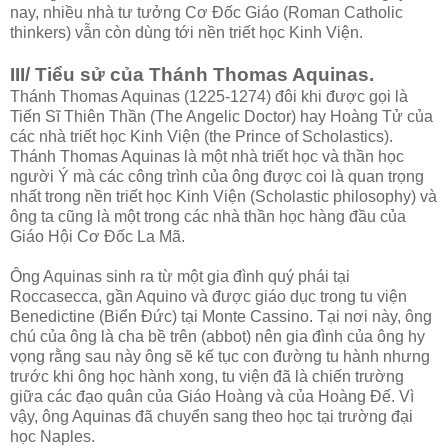
nay, nhiều nhà tư tưởng Cơ Đốc Giáo (Roman Catholic
thinkers) vẫn còn dùng tới nền triết học Kinh Viện.
III/ Tiểu sử của Thánh Thomas Aquinas.
Thánh Thomas Aquinas (1225-1274) đôi khi được gọi là
Tiến Sĩ Thiên Thần (The Angelic Doctor) hay Hoàng Tử của
các nhà triết học Kinh Viện (the Prince of Scholastics).
Thánh Thomas Aquinas là một nhà triết học và thần học
người Ý mà các công trình của ông được coi là quan trọng
nhất trong nền triết học Kinh Viện (Scholastic philosophy) và
ông ta cũng là một trong các nhà thần học hàng đầu của
Giáo Hội Cơ Đốc La Mã.
Ông Aquinas sinh ra từ một gia đình quý phái tại
Roccasecca, gần Aquino và được giáo dục trong tu viện
Benedictine (Biển Đức) tại Monte Cassino. Tại nơi này, ông
chú của ông là cha bề trên (abbot) nên gia đình của ông hy
vọng rằng sau này ông sẽ kế tục con đường tu hành nhưng
trước khi ông học hành xong, tu viện đã là chiến trường
giữa các đạo quân của Giáo Hoàng và của Hoàng Đế. Vì
vậy, ông Aquinas đã chuyển sang theo học tại trường đại
học Naples.