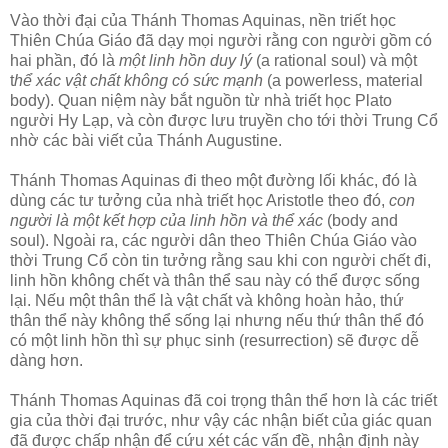
Vào thời đại của Thánh Thomas Aquinas, nền triết học
Thiên Chúa Giáo đã dạy mọi người rằng con người gồm có
hai phần, đó là
một linh hồn duy lý
(a rational soul) và một
t
hể xác vật chất không có sức mạnh
(a powerless, material
body). Quan niệm này bắt nguồn từ nhà triết học Plato
người Hy Lạp, và còn được lưu truyền cho tới thời Trung Cổ
nhờ các bài viết của Thánh Augustine.
Thánh Thomas Aquinas đi theo một đường lối khác, đó là
dùng các tư tưởng của nhà triết học Aristotle theo đó,
con
người là một kết hợp của linh hồn và thể xác
(body and
soul). Ngoài ra, các người dân theo Thiên Chúa Giáo vào
thời Trung Cổ còn tin tưởng rằng sau khi con người chết đi,
linh hồn không chết và thân thể sau này có thể được sống
lại. Nếu một thân thể là vật chất và không hoàn hảo, thứ
thân thể này không thể sống lại nhưng nếu thứ thân thể đó
có một linh hồn thì sự phục sinh (resurrection) sẽ được dễ
dàng hơn.
Thánh Thomas Aquinas đã coi trọng thân thể hơn là các triết
gia của thời đại trước, như vậy các nhận biết của giác quan
đã được chấp nhận để cứu xét các vấn đề, nhận định này