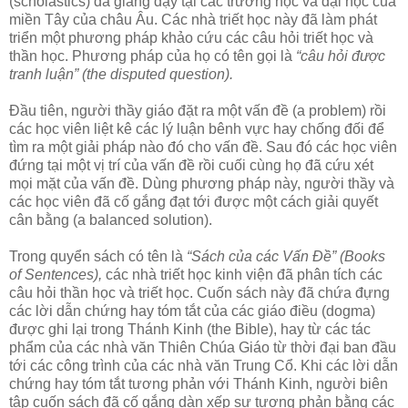
(scholastics) đã giảng dạy tại các trường học và đại học của
miền Tây của châu Âu. Các nhà triết học này đã làm phát
triển một phương pháp khảo cứu các câu hỏi triết học và
thần học. Phương pháp của họ có tên gọi là
“câu hỏi được
tranh luận” (the disputed question).
Đầu tiên, người thầy giáo đặt ra một vấn đề (a problem) rồi
các học viên liệt kê các lý luận bênh vực hay chống đối để
tìm ra một giải pháp nào đó cho vấn đề. Sau đó các học viên
đứng tại một vị trí của vấn đề rồi cuối cùng họ đã cứu xét
mọi mặt của vấn đề. Dùng phương pháp này, người thầy và
các học viên đã cố gắng đạt tới được một cách giải quyết
cân bằng (a balanced solution).
Trong quyển sách có tên là
“Sách của các Vấn Đề” (Books
of Sentences),
các nhà triết học kinh viện đã phân tích các
câu hỏi thần học và triết học. Cuốn sách này đã chứa đựng
các lời dẫn chứng hay tóm tắt của các giáo điều (dogma)
được ghi lại trong Thánh Kinh (the Bible), hay từ các tác
phẩm của các nhà văn Thiên Chúa Giáo từ thời đại ban đầu
tới các công trình của các nhà văn Trung Cổ. Khi các lời dẫn
chứng hay tóm tắt tương phản với Thánh Kinh, người biên
tập cuốn sách đã cố gắng dàn xếp sự tương phản bằng các