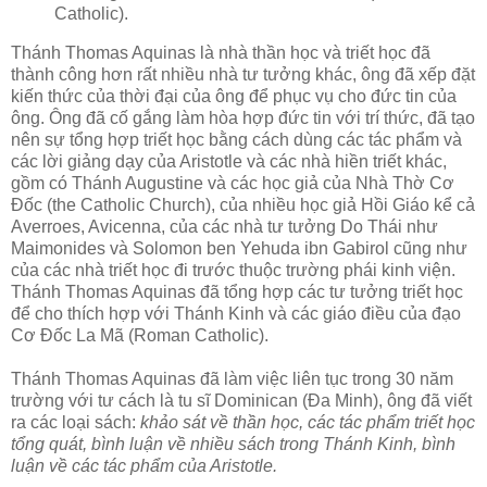
Catholic).
Thánh Thomas Aquinas là nhà thần học và triết học đã
thành công hơn rất nhiều nhà tư tưởng khác, ông đã xếp đặt
kiến thức của thời đại của ông để phục vụ cho đức tin của
ông. Ông đã cố gắng làm hòa hợp đức tin với trí thức, đã tạo
nên sự tổng hợp triết học bằng cách dùng các tác phẩm và
các lời giảng dạy của Aristotle và các nhà hiền triết khác,
gồm có Thánh Augustine và các học giả của Nhà Thờ Cơ
Đốc (the Catholic Church), của nhiều học giả Hồi Giáo kể cả
Averroes, Avicenna, của các nhà tư tưởng Do Thái như
Maimonides và Solomon ben Yehuda ibn Gabirol cũng như
của các nhà triết học đi trước thuộc trường phái kinh viện.
Thánh Thomas Aquinas đã tổng hợp các tư tưởng triết học
để cho thích hợp với Thánh Kinh và các giáo điều của đạo
Cơ Đốc La Mã (Roman Catholic).
Thánh Thomas Aquinas đã làm việc liên tục trong 30 năm
trường với tư cách là tu sĩ Dominican (Đa Minh), ông đã viết
ra các loại sách:
khảo sát về thần học, các tác phẩm triết học
tổng quát, bình luận về nhiều sách trong Thánh Kinh, bình
luận về các tác phẩm của Aristotle.