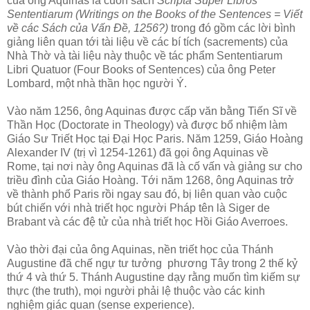
của ông Aquinas là cuốn sách
Scripta Super Libros
Sententiarum (Writings on the Books of the Sentences = Viết
về các Sách của Vấn Đề, 1256?)
trong đó gồm các lời bình
giảng liên quan tới tài liệu về các bí tích (sacrements) của
Nhà Thờ và tài liệu này thuộc về tác phẩm Sententiarum
Libri Quatuor (Four Books of Sentences) của ông Peter
Lombard, một nhà thần học người Ý.
Vào năm 1256, ông Aquinas được cấp văn bằng Tiến Sĩ về
Thần Học (Doctorate in Theology) và được bổ nhiệm làm
Giáo Sư Triết Học tại Đại Học Paris. Năm 1259, Giáo Hoàng
Alexander IV (trị vì 1254-1261) đã gọi ông Aquinas về
Rome, tại nơi này ông Aquinas đã là cố vấn và giảng sư cho
triều đình của Giáo Hoàng. Tới năm 1268, ông Aquinas trở
về thành phố Paris rồi ngay sau đó, bị liên quan vào cuộc
bút chiến với nhà triết học người Pháp tên là Siger de
Brabant và các đệ tử của nhà triết học Hồi Giáo Averroes.
Vào thời đại của ông Aquinas, nền triết học của Thánh
Augustine đã chế ngự tư tưởng phương Tây trong 2 thế kỷ
thứ 4 và thứ 5. Thánh Augustine dạy rằng muốn tìm kiếm sự
thực (the truth), mọi người phải lệ thuộc vào các kinh
nghiệm giác quan (sense experience).