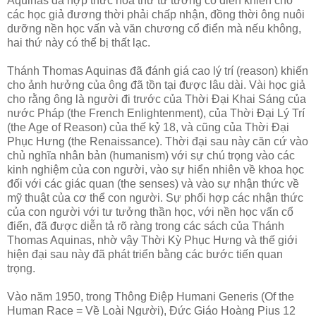
Aquinas đã hợp thức hóa thứ tư tưởng cổ điển khiến cho
các học giả đương thời phải chấp nhận, đồng thời ông nuôi
dưỡng nền học vấn và văn chương cổ điển mà nếu không,
hai thứ này có thể bị thất lạc.
Thánh Thomas Aquinas đã đánh giá cao lý trí (reason) khiến
cho ảnh hưởng của ông đã tồn tại được lâu dài. Vài học giả
cho rằng ông là người đi trước của Thời Đại Khai Sáng của
nước Pháp (the French Enlightenment), của Thời Đại Lý Trí
(the Age of Reason) của thế kỷ 18, và cũng của Thời Đại
Phục Hưng (the Renaissance). Thời đại sau này căn cứ vào
chủ nghĩa nhân bản (humanism) với sự chú trọng vào các
kinh nghiệm của con người, vào sự hiển nhiên về khoa học
đối với các giác quan (the senses) và vào sự nhận thức về
mỹ thuật của cơ thể con người. Sự phối hợp các nhận thức
của con người với tư tưởng thần học, với nền học vấn cổ
điển, đã được diễn tả rõ ràng trong các sách của Thánh
Thomas Aquinas, nhờ vậy Thời Kỳ Phục Hưng và thế giới
hiện đại sau này đã phát triển bằng các bước tiến quan
trọng.
Vào năm 1950, trong Thông Điệp Humani Generis (Of the
Human Race = Về Loài Người), Đức Giáo Hoàng Pius 12