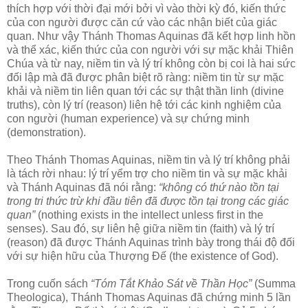
thích hợp với thời đại mới bởi vì vào thời kỳ đó, kiến thức
của con người được căn cứ vào các nhận biết của giác
quan. Như vậy Thánh Thomas Aquinas đã kết hợp linh hồn
và thể xác, kiến thức của con người với sự mặc khải Thiên
Chúa và từ nay, niềm tin và lý trí không còn bị coi là hai sức
đối lập mà đã được phân biệt rõ ràng: niềm tin từ sự mặc
khải và niềm tin liên quan tới các sự thật thần linh (divine
truths), còn lý trí (reason) liên hệ tới các kinh nghiệm của
con người (human experience) và sự chứng minh
(demonstration).
Theo Thánh Thomas Aquinas, niềm tin và lý trí không phải
là tách rời nhau: lý trí yểm trợ cho niềm tin và sự mặc khải
và Thánh Aquinas đã nói rằng:
“không có thứ nào tồn tại
trong tri thức trừ khi đầu tiên đã được tồn tại trong các giác
quan”
(nothing exists in the intellect unless first in the
senses). Sau đó, sự liên hệ giữa niềm tin (faith) và lý trí
(reason) đã được Thánh Aquinas trình bày trong thái độ đối
với sự hiện hữu của Thượng Đế (the existence of God).
Trong cuốn sách
“Tóm Tắt Khảo Sát về Thần Học”
(Summa
Theologica), Thánh Thomas Aquinas đã chứng minh 5 lần