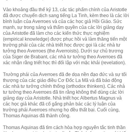
Vào khoảng đầu thế kỷ 13, các tác phẩm chính của Aristotle
đã được chuyển dịch sang tiếng La Tinh, kèm theo là các lời
bình luận của Averroes và của các học giả Hồi Giáo. Sức
mạnh, sự trong sáng và thẩm quyền của các lời giảng dạy
của Aristotle đã làm cho các kiến thức thực nghiệm
(empirical knowledge) được phục hồi và làm thăng tiến một
trường phái của các nhà triết học được gọi là các nhà tư
tưởng theo Averroes (the Averroists). Dưới sự chủ trương
của Siger de Brabant, các nhà tư tưởng theo Averroes đã
xác nhận rằng triết học thì đối lập với mặc khải (revelation).
Trường phái của Averroes đã đe dọa nền đạo đức và sự tối
thượng của các giáo điều Cơ Đốc La Mã và đã báo động
các nhà tư tưởng chính thống (orthodox thinkers). Các nhà
tư tưởng theo Averroes đã tin rằng không thể dùng các lời
giảng dạy của Aristotle. Nhà triết học Albertus Magnus và
các học giả khác đã cố gắng phản bác các lý luận của
trường phái Averroes nhưng họ đều thất bại. Cuối cùng,
Thomas Aquinas đã thành công.
Thomas Aquinas đã tìm cách hòa hợp nguyên tắc tinh thần