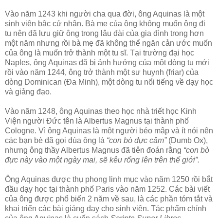
Vào năm 1243 khi người cha qua đời, ông Aquinas là một
sinh viên bậc cử nhân. Bà mẹ của ông không muốn ông đi
tu nên đã lưu giữ ông trong lâu đài của gia đình trong hơn
một năm nhưng rồi bà mẹ đã không thể ngăn cản ước muốn
của ông là muốn trở thành một tu sĩ. Tại trường đại học
Naples, ông Aquinas đã bị ảnh hưởng của một dòng tu mới
rồi vào năm 1244, ông trở thành một sư huynh (friar) của
dòng Dominican (Đa Minh), một dòng tu nổi tiếng về dạy học
và giảng đạo.
Vào năm 1248, ông Aquinas theo học nhà triết học Kinh
Viện người Đức tên là Albertus Magnus tại thành phố
Cologne. Vì ông Aquinas là một người béo mập và ít nói nên
các bạn bè đã gọi đùa ông là
“con bò đực câm”
(Dumb Ox),
nhưng ông thầy Albertus Magnus đã tiên đoán rằng
“con bò
đực này vào một ngày mai, sẽ kêu rống lên trên thế giới”.
Ông Aquinas được thụ phong linh mục vào năm 1250 rồi bắt
đầu dạy học tại thành phố Paris vào năm 1252. Các bài viết
của ông được phổ biến 2 năm về sau, là các phần tóm tắt và
khai triển các bài giảng dạy cho sinh viên. Tác phẩm chính