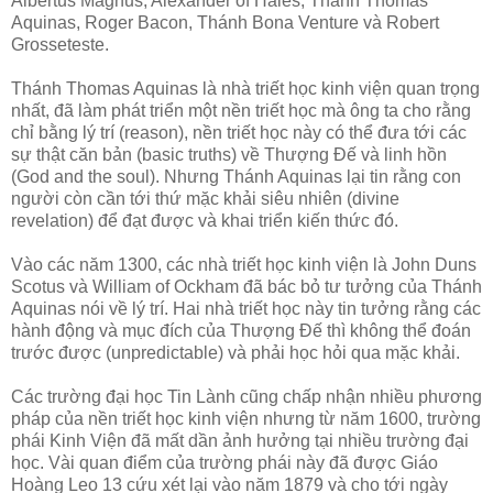
Albertus Magnus, Alexander of Hales, Thánh Thomas
Aquinas, Roger Bacon, Thánh Bona Venture và Robert
Grosseteste.
Thánh Thomas Aquinas là nhà triết học kinh viện quan trọng
nhất, đã làm phát triển một nền triết học mà ông ta cho rằng
chỉ bằng lý trí (reason), nền triết học này có thể đưa tới các
sự thật căn bản (basic truths) về Thượng Đế và linh hồn
(God and the soul). Nhưng Thánh Aquinas lại tin rằng con
người còn cần tới thứ mặc khải siêu nhiên (divine
revelation) để đạt được và khai triển kiến thức đó.
Vào các năm 1300, các nhà triết học kinh viện là John Duns
Scotus và William of Ockham đã bác bỏ tư tưởng của Thánh
Aquinas nói về lý trí. Hai nhà triết học này tin tưởng rằng các
hành động và mục đích của Thượng Đế thì không thể đoán
trước được (unpredictable) và phải học hỏi qua mặc khải.
Các trường đại học Tin Lành cũng chấp nhận nhiều phương
pháp của nền triết học kinh viện nhưng từ năm 1600, trường
phái Kinh Viện đã mất dần ảnh hưởng tại nhiều trường đại
học. Vài quan điểm của trường phái này đã được Giáo
Hoàng Leo 13 cứu xét lại vào năm 1879 và cho tới ngày