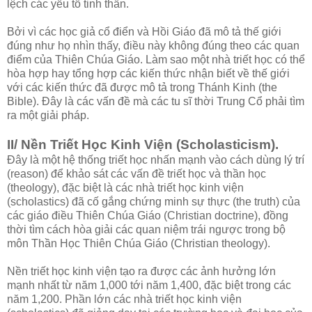
lệch các yếu tố tinh thần.
Bởi vì các học giả cổ điển và Hồi Giáo đã mô tả thế giới
đúng như họ nhìn thấy, điều này không đúng theo các quan
điểm của Thiên Chúa Giáo. Làm sao một nhà triết học có thể
hòa hợp hay tổng hợp các kiến thức nhận biết về thế giới
với các kiến thức đã được mô tả trong Thánh Kinh (the
Bible). Đây là các vấn đề mà các tu sĩ thời Trung Cổ phải tìm
ra một giải pháp.
II/ Nền Triết Học Kinh Viện (Scholasticism).
Đây là một hệ thống triết học nhấn mạnh vào cách dùng lý trí
(reason) để khảo sát các vấn đề triết học và thần học
(theology), đặc biệt là các nhà triết học kinh viện
(scholastics) đã cố gắng chứng minh sự thực (the truth) của
các giáo điều Thiên Chúa Giáo (Christian doctrine), đồng
thời tìm cách hòa giải các quan niệm trái ngược trong bộ
môn Thần Học Thiên Chúa Giáo (Christian theology).
Nền triết học kinh viện tạo ra được các ảnh hưởng lớn
mạnh nhất từ năm 1,000 tới năm 1,400, đặc biệt trong các
năm 1,200. Phần lớn các nhà triết học kinh viện