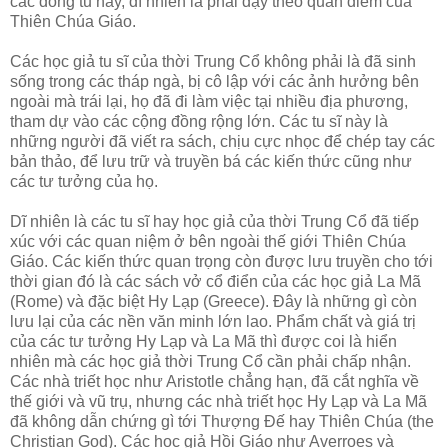
các dòng tu này, dĩ nhiên là phải dạy theo quan điểm của
Thiên Chúa Giáo.
Các học giả tu sĩ của thời Trung Cổ không phải là đã sinh
sống trong các tháp ngà, bị cô lập với các ảnh hưởng bên
ngoài mà trái lại, họ đã đi làm việc tại nhiều địa phương,
tham dự vào các cộng đồng rộng lớn. Các tu sĩ này là
những người đã viết ra sách, chịu cực nhọc để chép tay các
bản thảo, để lưu trữ và truyền bá các kiến thức cũng như
các tư tưởng của họ.
Dĩ nhiên là các tu sĩ hay học giả của thời Trung Cổ đã tiếp
xúc với các quan niệm ở bên ngoài thế giới Thiên Chúa
Giáo. Các kiến thức quan trọng còn được lưu truyền cho tới
thời gian đó là các sách vở cổ điển của các học giả La Mã
(Rome) và đặc biệt Hy Lạp (Greece). Đây là những gì còn
lưu lại của các nền văn minh lớn lao. Phẩm chất và giá trị
của các tư tưởng Hy Lạp và La Mã thì được coi là hiển
nhiên mà các học giả thời Trung Cổ cần phải chấp nhận.
Các nhà triết học như Aristotle chẳng hạn, đã cắt nghĩa về
thế giới và vũ trụ, nhưng các nhà triết học Hy Lạp và La Mã
đã không dẫn chứng gì tới Thượng Đế hay Thiên Chúa (the
Christian God). Các học giả Hồi Giáo như Averroes và