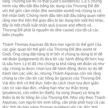
rằng Thượng Đế thì có thật (God’s existence). Cả 5 chứng
minh này đều bắt đầu bằng tác dụng của Thượng Đế đối
với thế giới cảm nhận (the sensible world) mà chúng ta có
thể nhận biết. Chứng minh đầu tiên bắt đầu bằng quan niệm
rằng mọi thứ trên thế gian đều bị tác dụng bởi một thứ khác,
đây là một chuỗi luật nhân quả (cause and effect) và
Thượng Đế phải là nguyên do (the cause) của tất cả các
biến chuyển.
Thánh Thomas Aquinas đã đưa mọi người từ thế giới của
các giác quan tới thế giới của Thượng Đế (the world of
God). Ông cũng đặt nặng lý trí bởi vì chúng ta dùng lý trí để
xét đoán (judgement) rồi đưa tới các hành động tốt hơn hay
là xấu hơn. Lý trí đã cho chúng ta khả năng xét đoán và như
vậy, chúng ta được chọn lựa để hành động, được tự do để
tránh làm các việc ác, nhưng Thánh Aquinas còn nói rằng
chúng ta còn cần tới các hồng ân (grace) của Thượng Đế.
Vài đức tính có thể thực hiện do cách chọn lựa đơn giản
căn cứ vào đạo đức, chẳng hạn như sự thận trọng
(prudence), còn niềm tin (faith), hy vọng (hope) và lòng từ
thiện là do từ hồng ân của Thượng Đế. Như vậy theo Thánh
Aquinas, con người khi sinh sống, cần phải phối hợp cả các
đức tính do bản năng (human qualities) với các đức tính