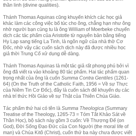
thần linh (divine qualities).
Thánh Thomas Aquinas cũng khuyến khích các học giả
khác làm các công việc bổ túc cho ông, chẳng hạn như ông
nhờ người bạn cùng tu là ông William of Moerbeke chuyển
dịch các tác phẩm của Aristotle từ nguyên bản bằng tiếng
Hy Lạp sang tiếng La Tinh, là ngôn ngữ của nhà thờ Cơ
Đốc, nhờ vậy các cuốn sách dịch này đã được nhiều học
giả thời Trung Cổ xử dụng dễ dàng.
Thánh Thomas Aquinas là một tác giả rất phong phú bởi vì
ông đã viết ra vào khoảng 80 tác phẩm. Hai tác phẩm quan
trọng nhất của ông là cuốn
Summa Contra Gentiles
(1261-
64) (On the Truth of the Catholic Faith, 1956 = Về sự Thực
của Niềm Tin Cơ Đốc), đây là cuốn sách để khuyến dụ các
nhà trí thức Hồi Giáo về sự Thật của Thiên Chúa Giáo.
Tác phẩm thứ hai có tên là
Summa Theologica
(Summary
Treatise of the Theology, 1265-73 = Tóm Tắt Khảo Sát về
Thần Học), bộ sách này gồm 3 cuốn: Về Thượng Đế (on
God), Đời Sống Đạo Đức của Con Người (the moral life of
man) và Chúa Kitô (Christ), cuốn thứ ba này chưa được viết