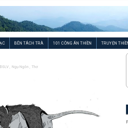
ẠC
BÊN TÁCH TRÀ
101 CÔNG ÁN THIỀN
TRUYỆN THIỀ
ĐSLV
,
Ngụ Ngôn
,
Thơ
F