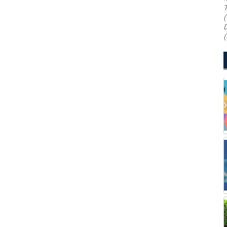
T
(
D
(