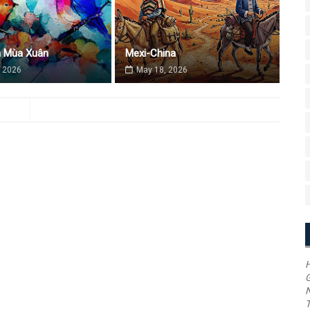
a Mùa Xuân
Mexi-China
 2026
May 18, 2026
H
G
T