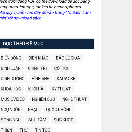
ách dưới dạng PDF có thể download để đọc bằng
omputers, laptops, tablets hay smartphones.
ời quý vị bấm vào đây để vào trang "Tủ Sách Lâm
iên" rồi download sách.
ĐỌC THEO ĐỀ MỤC
BIỂN ĐÔNG
BIÊN KHẢO
BÁO LỀ GIỮA
BÌNH LUẬN
CHÍNH TRỊ
CỔ TÍCH
DINH DƯỠNG
HÌNH ẢNH
KARAOKE
KHOA HỌC
KHÔI HÀI
KỸ THUẬT
MUSICVIDEO
NGHIÊN CỨU
NGHỆ THUẬT
NGỤ NGÔN
NHẠC
QUỐC PHÒNG
SONG NGỮ
SƯU TẦM
SỨC KHOẺ
THIỀN
THƠ
TIN TỨC