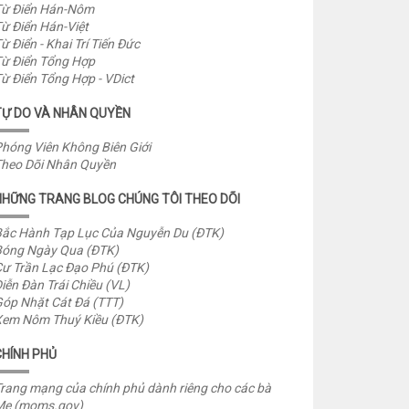
ừ Điển Hán-Nôm
ừ Điển Hán-Việt
ừ Điển - Khai Trí Tiến Đức
ừ Điển Tổng Hợp
ừ Điển Tổng Hợp - VDict
TỰ DO VÀ NHÂN QUYỀN
hóng Viên Không Biên Giới
heo Dõi Nhân Quyền
NHỮNG TRANG BLOG CHÚNG TÔI THEO DÕI
ắc Hành Tạp Lục Của Nguyễn Du (ĐTK)
óng Ngày Qua (ĐTK)
ư Trần Lạc Đạo Phú (ĐTK)
iễn Đàn Trái Chiều (VL)
óp Nhặt Cát Đá (TTT)
em Nôm Thuý Kiều (ĐTK)
CHÍNH PHỦ
rang mạng của chính phủ dành riêng cho các bà
Mẹ (moms.gov)