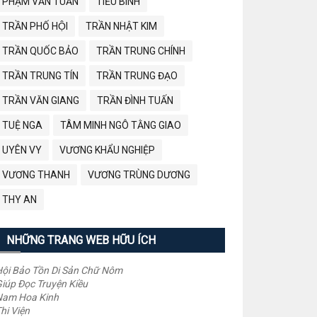
PHẠM VĂN TUẤN
TIỂU BÌNH
TRẦN PHỐ HỘI
TRẦN NHẬT KIM
TRẦN QUỐC BẢO
TRẦN TRUNG CHÍNH
TRẦN TRUNG TÍN
TRẦN TRUNG ĐẠO
TRẦN VĂN GIANG
TRẦN ĐÌNH TUẤN
TUỆ NGA
TÂM MINH NGÔ TẰNG GIAO
UYÊN VY
VƯƠNG KHẨU NGHIỆP
VƯƠNG THANH
VƯƠNG TRÙNG DƯƠNG
THY AN
NHỮNG TRANG WEB HỮU ÍCH
ội Bảo Tồn Di Sản Chữ Nôm
iúp Đọc Truyện Kiều
Nam Hoa Kinh
hi Viện