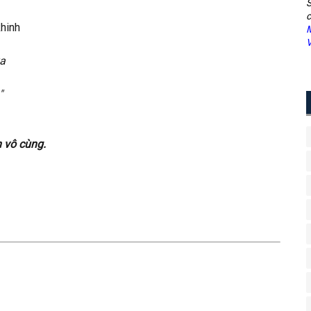
S
c
hinh
M
V
xa
"
 vô cùng.