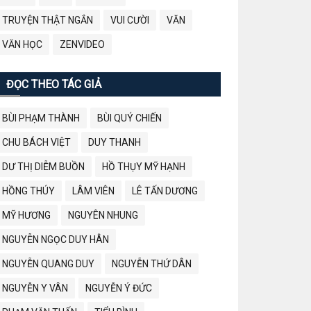
TRUYỆN THẬT NGẮN
VUI CƯỜI
VĂN
VĂN HỌC
ZENVIDEO
ĐỌC THEO TÁC GIẢ
BÙI PHẠM THÀNH
BÙI QUÝ CHIẾN
CHU BÁCH VIỆT
DUY THANH
DƯ THỊ DIỄM BUỒN
HỒ THỤY MỸ HẠNH
HỒNG THÚY
LÂM VIÊN
LÊ TẤN DƯƠNG
MỸ HƯƠNG
NGUYÊN NHUNG
NGUYỄN NGỌC DUY HÂN
NGUYỄN QUANG DUY
NGUYỄN THỨ DÂN
NGUYỄN Y VÂN
NGUYỄN Ý ĐỨC