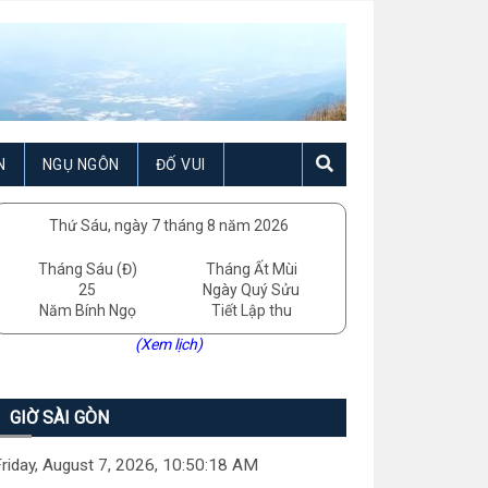
N
NGỤ NGÔN
ĐỐ VUI
Thứ Sáu, ngày 7 tháng 8 năm 2026
Tháng Sáu (Đ)
Tháng Ất Mùi
25
Ngày Quý Sửu
Năm Bính Ngọ
Tiết Lập thu
(Xem lịch)
GIỜ SÀI GÒN
riday, August 7, 2026, 10:50:19 AM