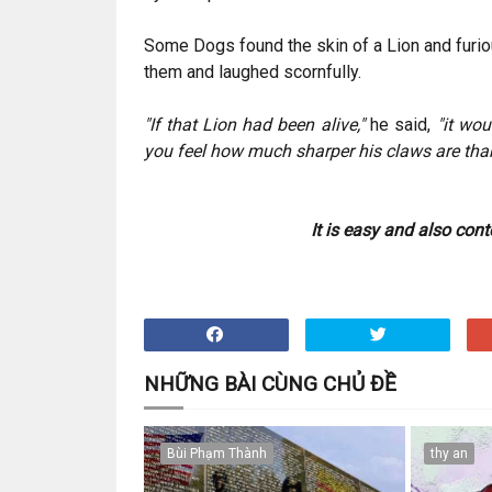
Some Dogs found the skin of a Lion and furiou
them and laughed scornfully.
"If that Lion had been alive,"
he said,
"it wo
you feel how much sharper his claws are than
It is easy and also con
NHỮNG BÀI CÙNG CHỦ ĐỀ
Bùi Phạm Thành
thy an