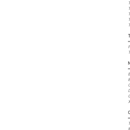
T
T
T
T
T
P
T
B
B
C
D
G
X
T