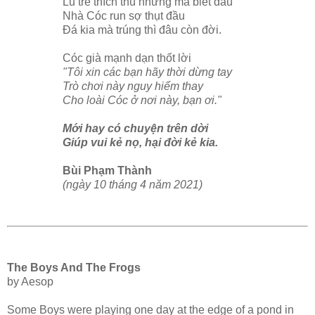
Lũ trẻ thích thú nhưng mà biết đâu
Nhà Cóc run sợ thụt đầu
Đá kia mà trúng thì đâu còn đời.
Cóc già mạnh dạn thốt lời
"Tôi xin các bạn hãy thời dừng tay
Trò chơi này nguy hiểm thay
Cho loài Cóc ở nơi này, bạn ơi."
Mới hay có chuyện trên dời
Giúp vui kẻ nọ, hại đời kẻ kia.
Bùi Phạm Thành
(ngày 10 tháng 4 năm 2021)
The Boys And The Frogs
by Aesop
Some Boys were playing one day at the edge of a pond in