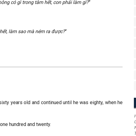
ông có gì trong tâm hết, con phải làm gì?
”
hết, làm sao mà ném ra được?
”
xty years old and continued until he was eighty, when he
H
G
 one hundred and twenty.
T