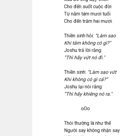
Cho đến suốt cuộc đời
Từ năm tám mươi tuổi
Cho đến trăm hai mươi.
Thiền sinh hỏi:
“Làm sao
Khi tâm không có gì?"
Joshu trả lời rằng:
“Thì hãy vứt nó đi."
Thiền sinh:
“Làm sao vứt
Khi không có gì cả?”
Joshu lại nói rằng:
“Thì hãy khiêng nó ra."
oOo
Thói thường là như thế
Người say không nhận say