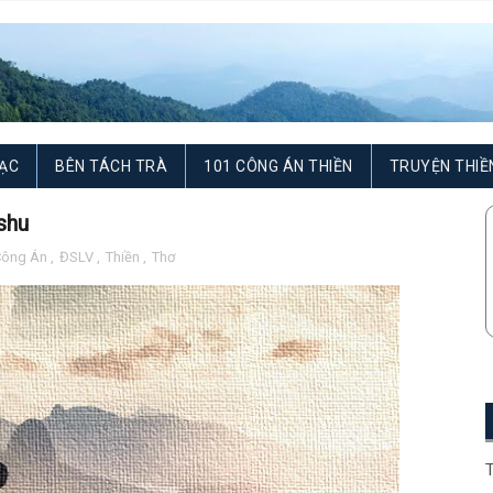
ẠC
BÊN TÁCH TRÀ
101 CÔNG ÁN THIỀN
TRUYỆN THIỀ
shu
Công Án
,
ĐSLV
,
Thiền
,
Thơ
T