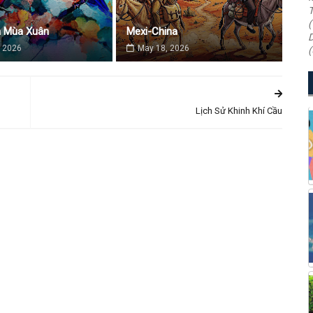
T
(
a Mùa Xuân
Mexi-China
D
 2026
May 18, 2026
(
Lịch Sử Khinh Khí Cầu