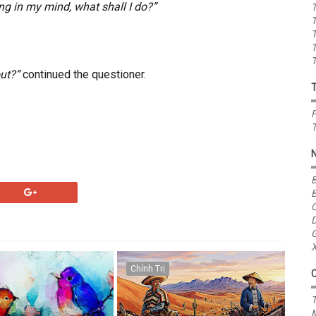
ing in my mind, what shall I do?”
T
T
T
T
T
out?”
continued the questioner.
P
T
B
B
C
D
G
X
Chính Trị
T