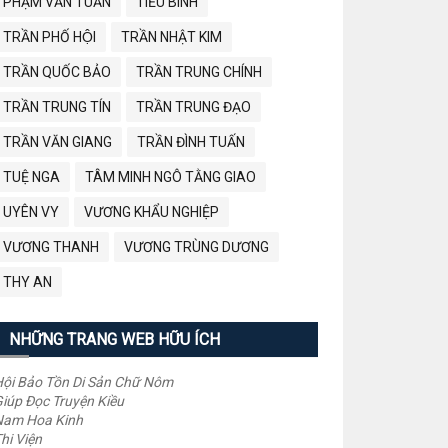
PHẠM VĂN TUẤN
TIỂU BÌNH
TRẦN PHỐ HỘI
TRẦN NHẬT KIM
TRẦN QUỐC BẢO
TRẦN TRUNG CHÍNH
TRẦN TRUNG TÍN
TRẦN TRUNG ĐẠO
TRẦN VĂN GIANG
TRẦN ĐÌNH TUẤN
TUỆ NGA
TÂM MINH NGÔ TẰNG GIAO
UYÊN VY
VƯƠNG KHẨU NGHIỆP
VƯƠNG THANH
VƯƠNG TRÙNG DƯƠNG
THY AN
NHỮNG TRANG WEB HỮU ÍCH
ội Bảo Tồn Di Sản Chữ Nôm
iúp Đọc Truyện Kiều
Nam Hoa Kinh
hi Viện