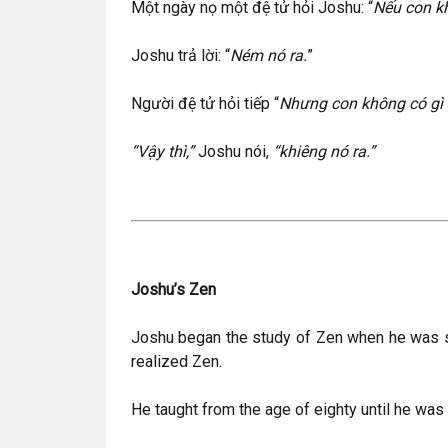
Một ngày nọ một đệ tử hỏi Joshu: “
Nếu con kh
Joshu trả lời: “
Ném nó ra.
”
Người đệ tử hỏi tiếp “
Nhưng con không có gì 
“Vậy thì,”
Joshu nói,
“khiêng nó ra.”
Joshu’s Zen
Joshu began the study of Zen when he was si
realized Zen.
He taught from the age of eighty until he was