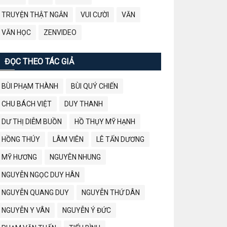
TRUYỆN THẬT NGẮN
VUI CƯỜI
VĂN
VĂN HỌC
ZENVIDEO
ĐỌC THEO TÁC GIẢ
BÙI PHẠM THÀNH
BÙI QUÝ CHIẾN
CHU BÁCH VIỆT
DUY THANH
DƯ THỊ DIỄM BUỒN
HỒ THỤY MỸ HẠNH
HỒNG THÚY
LÂM VIÊN
LÊ TẤN DƯƠNG
MỸ HƯƠNG
NGUYÊN NHUNG
NGUYỄN NGỌC DUY HÂN
NGUYỄN QUANG DUY
NGUYỄN THỨ DÂN
NGUYỄN Y VÂN
NGUYỄN Ý ĐỨC