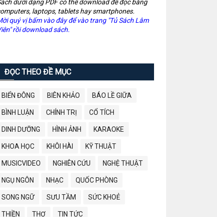
ách dưới dạng PDF có thể download để đọc bằng
omputers, laptops, tablets hay smartphones.
ời quý vị bấm vào đây để vào trang "Tủ Sách Lâm
iên" rồi download sách.
ĐỌC THEO ĐỀ MỤC
BIỂN ĐÔNG
BIÊN KHẢO
BÁO LỀ GIỮA
BÌNH LUẬN
CHÍNH TRỊ
CỔ TÍCH
DINH DƯỠNG
HÌNH ẢNH
KARAOKE
KHOA HỌC
KHÔI HÀI
KỸ THUẬT
MUSICVIDEO
NGHIÊN CỨU
NGHỆ THUẬT
NGỤ NGÔN
NHẠC
QUỐC PHÒNG
SONG NGỮ
SƯU TẦM
SỨC KHOẺ
THIỀN
THƠ
TIN TỨC