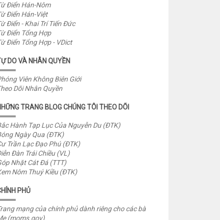
ừ Điển Hán-Nôm
ừ Điển Hán-Việt
ừ Điển - Khai Trí Tiến Đức
ừ Điển Tổng Hợp
ừ Điển Tổng Hợp - VDict
TỰ DO VÀ NHÂN QUYỀN
hóng Viên Không Biên Giới
heo Dõi Nhân Quyền
NHỮNG TRANG BLOG CHÚNG TÔI THEO DÕI
ắc Hành Tạp Lục Của Nguyễn Du (ĐTK)
óng Ngày Qua (ĐTK)
ư Trần Lạc Đạo Phú (ĐTK)
iễn Đàn Trái Chiều (VL)
óp Nhặt Cát Đá (TTT)
em Nôm Thuý Kiều (ĐTK)
CHÍNH PHỦ
rang mạng của chính phủ dành riêng cho các bà
Mẹ (moms.gov)