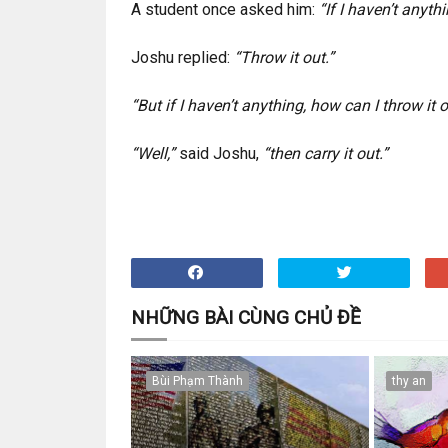
A student once asked him:
“If I haven’t anyth
Joshu replied:
“Throw it out.”
“But if I haven’t anything, how can I throw it 
“Well,”
said Joshu,
“then carry it out.”
NHỮNG BÀI CÙNG CHỦ ĐỀ
Bùi Phạm Thành
thy an