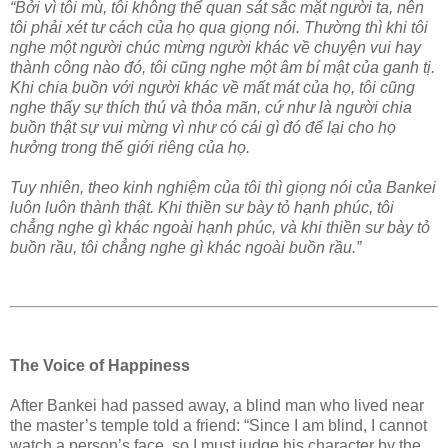
“Bởi vì tôi mù, tôi không thể quan sát sắc mặt người ta, nên
tôi phải xét tư cách của họ qua giọng nói. Thường thì khi tôi
nghe một người chúc mừng người khác về chuyện vui hay
thành công nào đó, tôi cũng nghe một âm bí mật của ganh tị.
Khi chia buồn với người khác về mất mát của họ, tôi cũng
nghe thấy sự thích thú và thỏa mãn, cứ như là người chia
buồn thật sự vui mừng vì như có cái gì đó để lại cho họ
hưởng trong thế giới riêng của họ.
Tuy nhiên, theo kinh nghiệm của tôi thì giọng nói của Bankei
luôn luôn thành thật. Khi thiền sư bày tỏ hạnh phúc, tôi
chẳng nghe gì khác ngoài hạnh phúc, và khi thiền sư bày tỏ
buồn rầu, tôi chẳng nghe gì khác ngoài buồn rầu.”
The Voice of Happiness
After Bankei had passed away, a blind man who lived near
the master’s temple told a friend: “Since I am blind, I cannot
watch a person’s face, so I must judge his character by the