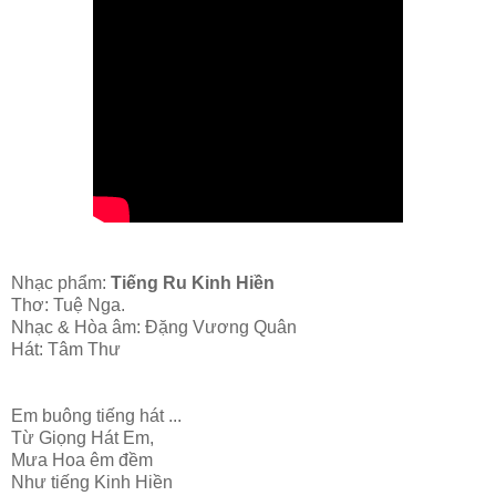
Nhạc phẩm:
Tiếng Ru Kinh Hiền
Thơ: Tuệ Nga.
Nhạc & Hòa âm: Đặng Vương Quân
Hát: Tâm Thư
Em buông tiếng hát ...
Từ Giọng Hát Em,
Mưa Hoa êm đềm
Như tiếng Kinh Hiền