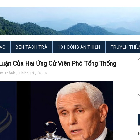
ẠC
BÊN TÁCH TRÀ
101 CÔNG ÁN THIỀN
TRUYỆN THIỀ
 Luận Của Hai Ứng Cử Viên Phó Tổng Thống
ạm Thành
,
Chính Trị
,
ĐSLV
F