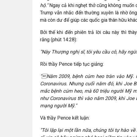
hộ."
Ngay cả khi nghẹt thở cũng không muốn d
Trump vẫn nhắc đến thường xuyên là nhờ ôn
mà còn dư để giúp các quốc gia thân hữu khá
Bởi thế khi đến phiên trả lời câu này thì 
rằng (phút 14:28):
"Này Thượng nghị sĩ, tôi yêu cầu cô, hãy ngừ
Rồi thầy Pence tiếp tục giảng:
"Năm 2009, bệnh cúm heo tràn vào Mỹ. Rấ
Coronavirus. Nhưng cuối năm đó, khi Joe Bi
mắc bệnh cúm heo, mà 60 triệu người Mỹ m
như Coronavirus thì vào năm 2009, khi Joe B
mạng người Mỹ."
Và thầy Pence kết luận:
"Tôi lập lại một lần nữa, chúng tôi tự hào 