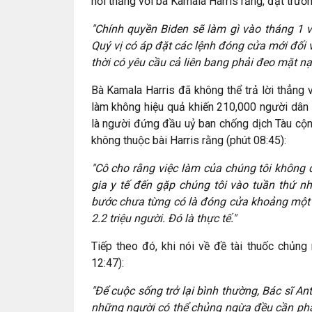
hỏi thẳng với bà Kamala Harris rằng, đặt trườn
"Chính quyền Biden sẽ làm gì vào tháng 1
Quý vị có áp đặt các lệnh đóng cửa mới đối 
thời có yêu cầu cả liên bang phải đeo mặt n
Bà Kamala Harris đã không thể trả lời thẳng 
làm không hiệu quả khiến 210,000 người dân 
là người đứng đầu uỷ ban chống dịch Tàu cộn
không thuộc bài Harris rằng (phút 08:45):
"Cô cho rằng việc làm của chúng tôi không c
gia y tế đến gặp chúng tôi vào tuần thứ nh
bước chưa từng có là đóng cửa khoảng một n
2.2 triệu người. Đó là thực tế."
Tiếp theo đó, khi nói về đề tài thuốc chủn
12:47):
"Để cuộc sống trở lại bình thường, Bác sĩ An
những người có thể chủng ngừa đều cần ph