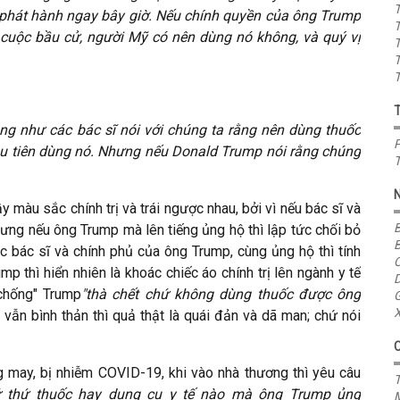
T
 phát hành ngay bây giờ. Nếu chính quyền của ông Trump
T
 cuộc bầu cử, người Mỹ có nên dùng nó không, và quý vị
T
T
T
ũng như các bác sĩ nói với chúng ta rằng nên dùng thuốc
P
đầu tiên dùng nó. Nhưng nếu Donald Trump nói rằng chúng
T
 màu sắc chính trị và trái ngược nhau, bởi vì nếu bác sĩ và
B
hưng nếu ông Trump mà lên tiếng ủng hộ thì lập tức chối bỏ
B
c bác sĩ và chính phủ của ông Trump, cùng ủng hộ thì tính
C
p thì hiển nhiên là khoác chiếc áo chính trị lên ngành y tế
D
"chống" Trump
"thà chết chứ không dùng thuốc được ông
G
X
ẫn bình thản thì quả thật là quái đản và dã man; chứ nói
ng may, bị nhiễm COVID-19, khi vào nhà thương thì yêu câu
T
ứ thứ thuốc hay dụng cụ y tế nào mà ông Trump ủng