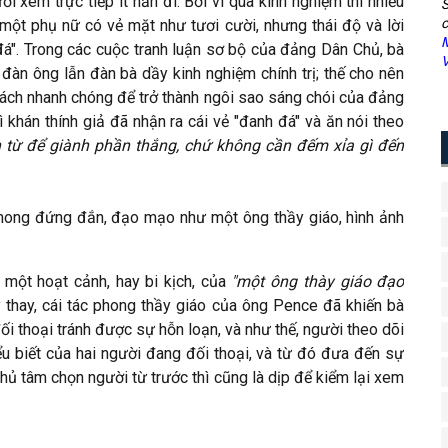
i xem trực tiếp ít hẳn đi. Bởi vì qua kinh nghiệm thì nhiều
S
c
 một phụ nữ có vẻ mặt như tươi cười, nhưng thái độ và lời
M
 đá". Trong các cuộc tranh luận sơ bộ của đảng Dân Chủ, bà
V
n ông lẫn đàn bà dầy kinh nghiệm chính trị; thế cho nên
cách nhanh chóng để trở thành ngôi sao sáng chói của đảng
 khán thính giả đã nhận ra cái vẻ "đanh đá" và ăn nói theo
 từ để giành phần thắng, chứ không cần đếm xỉa gì đến
phong đứng đắn, đạo mạo như một ông thầy giáo, hình ảnh
 một hoạt cảnh, hay bi kịch, của
"một ông thày giáo đạo
thay, cái tác phong thầy giáo của ông Pence đã khiến bà
ối thoại tránh được sự hỗn loạn, và như thế, người theo dõi
ểu biết của hai người đang đối thoại, và từ đó đưa đến sự
hủ tâm chọn người từ trước thì cũng là dịp để kiểm lại xem
.