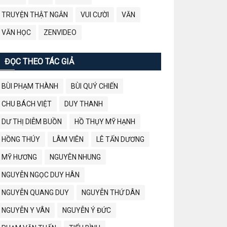
TRUYỆN THẬT NGẮN
VUI CƯỜI
VĂN
VĂN HỌC
ZENVIDEO
ĐỌC THEO TÁC GIẢ
BÙI PHẠM THÀNH
BÙI QUÝ CHIẾN
CHU BÁCH VIỆT
DUY THANH
DƯ THỊ DIỄM BUỒN
HỒ THỤY MỸ HẠNH
HỒNG THÚY
LÂM VIÊN
LÊ TẤN DƯƠNG
MỸ HƯƠNG
NGUYÊN NHUNG
NGUYỄN NGỌC DUY HÂN
NGUYỄN QUANG DUY
NGUYỄN THỨ DÂN
NGUYỄN Y VÂN
NGUYỄN Ý ĐỨC