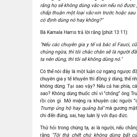
rằng họ sẽ không dùng vắc-xin nếu nó được
chấp thuận một loại vắc-xin trước hoặc sau
có định dùng nó hay không?"
Bà Kamala Harris trả lời rằng (phút 13:11):
"Nếu các chuyên gia y tế và bác sĩ Fauci, c
chủng ngừa, thì tôi chắc chắn sẽ là người 
ta nên dùng, thì tôi sẽ không dùng nó."
Có thể nói đây là một luận cứ ngang ngược đầy
chuyên gia y tế khuyên thì đồng ý dùng, thế n
không dùng. Tại sao vậy? Nếu cả hai phía, cá
sao? Không dùng thuốc chỉ vì "chống" ông Trum
rồi còn gì. Mở miệng ra khuyên các người 
Trump ủng hộ hay quảng bá"
mà gương mặt v
chi đến đúng, sai, hay luân lý với đạo đức.
Thử hỏi trong chúng ta, ai là người, nếu chẳ
rằng
"Tôi thà chết chứ không dùng bất c