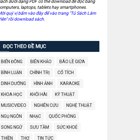
ách dưới dạng PDF có thể download để đọc bằng
omputers, laptops, tablets hay smartphones.
ời quý vị bấm vào đây để vào trang "Tủ Sách Lâm
iên" rồi download sách.
ĐỌC THEO ĐỀ MỤC
BIỂN ĐÔNG
BIÊN KHẢO
BÁO LỀ GIỮA
BÌNH LUẬN
CHÍNH TRỊ
CỔ TÍCH
DINH DƯỠNG
HÌNH ẢNH
KARAOKE
KHOA HỌC
KHÔI HÀI
KỸ THUẬT
MUSICVIDEO
NGHIÊN CỨU
NGHỆ THUẬT
NGỤ NGÔN
NHẠC
QUỐC PHÒNG
SONG NGỮ
SƯU TẦM
SỨC KHOẺ
THIỀN
THƠ
TIN TỨC