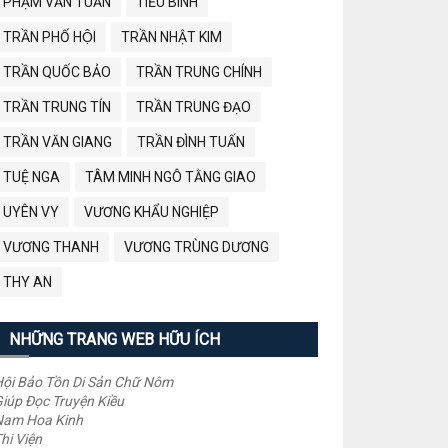
PHẠM VĂN TUẤN
TIỂU BÌNH
TRẦN PHỐ HỘI
TRẦN NHẬT KIM
TRẦN QUỐC BẢO
TRẦN TRUNG CHÍNH
TRẦN TRUNG TÍN
TRẦN TRUNG ĐẠO
TRẦN VĂN GIANG
TRẦN ĐÌNH TUẤN
TUỆ NGA
TÂM MINH NGÔ TẰNG GIAO
UYÊN VY
VƯƠNG KHẨU NGHIỆP
VƯƠNG THANH
VƯƠNG TRÙNG DƯƠNG
THY AN
NHỮNG TRANG WEB HỮU ÍCH
ội Bảo Tồn Di Sản Chữ Nôm
iúp Đọc Truyện Kiều
Nam Hoa Kinh
hi Viện