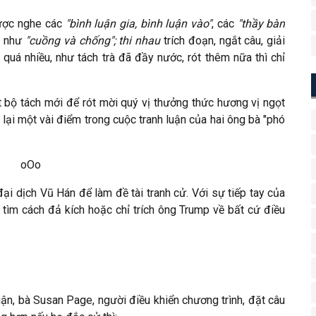
được nghe các
"bình luận gia, bình luận vào"
, các
"thầy bàn
 như
"cuồng và chống"; thi nhau
trích đoạn, ngắt câu, giải
đã quá nhiều, như tách trà đã đầy nước, rót thêm nữa thì chỉ
ột bộ tách mới để rót mời quý vị thưởng thức hương vị ngọt
 lại một vài điểm trong cuộc tranh luận của hai ông bà "phó
oOo
i dịch Vũ Hán để làm đề tài tranh cử. Với sự tiếp tay của
n tìm cách đả kích hoặc chỉ trích ông Trump về bất cứ điều
uận, bà Susan Page, người điều khiển chương trình, đặt câu