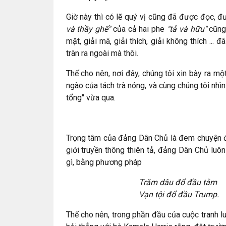
Giờ này thì có lẽ quý vị cũng đã được đọc, 
và thầy ghế"
của cả hai phe
"tả và hữu"
cũng
mật, giải mã, giải thích, giải không thích ... 
tràn ra ngoài mà thôi.
Thế cho nên, nơi đây, chúng tôi xin bày ra m
ngào của tách trà nóng, và cùng chúng tôi nhìn
tổng" vừa qua.
Trọng tâm của đảng Dân Chủ là đem chuyện đạ
giới truyền thông thiên tả, đảng Dân Chủ luô
gì, bằng phương pháp
Trăm dâu đổ đầu tằm
Vạn tội đổ đầu Trump.
Thế cho nên, trong phần đầu của cuộc tranh l