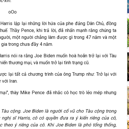
c-xin."
oOo
Harris lập lại những lời hứa của phe đảng Dân Chủ, đồng
thuế. Thầy Pence, khi trả lời, đã nhấn mạnh rằng chúng ta
 người, một người chẳng làm được gì trong 47 năm và một
c gia trong chưa đầy 4 năm.
arris nói ra rằng Joe Biden muốn hoà hoãn trở lại với Tàu
iến thương mại, và muốn trở lại tình trạng cũ.
c lại tất cả chương trình của ông Trump như: Trở lại với
với Iran.
g mại", thày Mike Pence đã nhắc cô học trò lẻo mép nhưng
 Tàu cộng. Joe Biden là người cổ vũ cho Tàu cộng trong
nghị sĩ Harris, cô có quyền đưa ra ý kiến riêng của cô,
 theo ý riêng của cô. Khi Joe Biden là phó tổng thống,