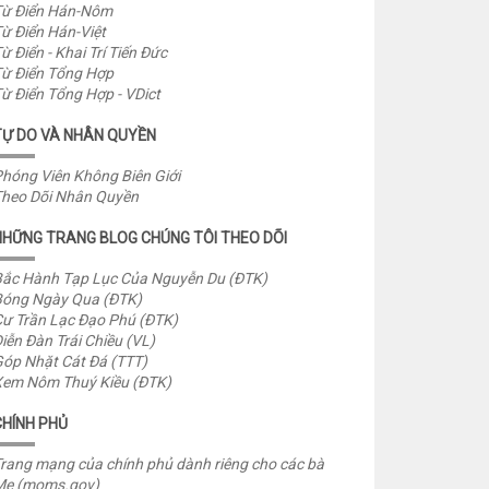
ừ Điển Hán-Nôm
ừ Điển Hán-Việt
ừ Điển - Khai Trí Tiến Đức
ừ Điển Tổng Hợp
ừ Điển Tổng Hợp - VDict
TỰ DO VÀ NHÂN QUYỀN
hóng Viên Không Biên Giới
heo Dõi Nhân Quyền
NHỮNG TRANG BLOG CHÚNG TÔI THEO DÕI
ắc Hành Tạp Lục Của Nguyễn Du (ĐTK)
óng Ngày Qua (ĐTK)
ư Trần Lạc Đạo Phú (ĐTK)
iễn Đàn Trái Chiều (VL)
óp Nhặt Cát Đá (TTT)
em Nôm Thuý Kiều (ĐTK)
CHÍNH PHỦ
rang mạng của chính phủ dành riêng cho các bà
Mẹ (moms.gov)