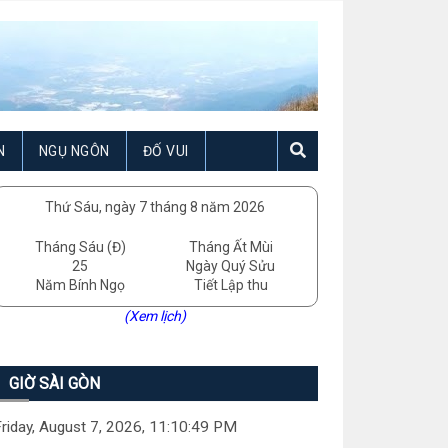
N
NGỤ NGÔN
ĐỐ VUI
Thứ Sáu, ngày 7 tháng 8 năm 2026
Tháng Sáu (Đ)
Tháng Ất Mùi
25
Ngày Quý Sửu
Năm Bính Ngọ
Tiết Lập thu
(Xem lịch)
GIỜ SÀI GÒN
riday, August 7, 2026, 11:10:50 PM