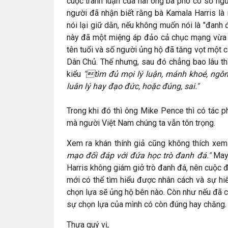
cuộc tranh luận của hai ông bà phó có số ngườ
người đã nhận biết rằng bà Kamala Harris là
nói lại giữ dằn, nếu không muốn nói là "đanh
này đã một miệng áp đảo cả chục mạng vừa đà
tên tuổi và số người ủng hộ đã tăng vọt một 
Dân Chủ. Thế nhưng, sau đó chẳng bao lâu thì
kiểu
"tìm đủ mọi lý luận, mánh khoé, ngôn
luân lý hay đạo đức, hoặc đúng, sai."
Trong khi đó thì ông Mike Pence thì có tác 
mà người Việt Nam chúng ta vẫn tôn trọng.
Xem ra khán thính giả cũng không thích xem
mạo đối đáp với đứa học trò đanh đá."
May 
Harris không giám giở trò đanh đá, nên cuộc đ
mới có thể tìm hiểu được nhân cách và sự hi
chọn lựa sẽ ủng hộ bên nào. Còn như nếu đã c
sự chọn lựa của mình có còn đúng hay chăng
Thưa quý vị,