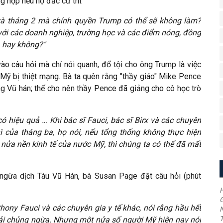
g hợp nếu họ đắc cử thì:
 và tháng 2 mà chính quyền Trump có thể sẽ không làm?
với các doanh nghiệp, trường học và các điểm nóng, đồng
ạ hay không?"
vào câu hỏi mà chỉ nói quanh, đổ tội cho ông Trump là việc
Mỹ bị thiệt mạng. Bà ta quên rằng "thầy giáo" Mike Pence
g Vũ hán; thế cho nên thầy Pence đã giảng cho cô học trò
ó hiệu quả … Khi bác sĩ Fauci, bác sĩ Birx và các chuyên
ì của tháng ba, họ nói, nếu tổng thống không thực hiện
ửa nền kinh tế của nước Mỹ, thì chúng ta có thể đã mất
g ngừa dịch Tàu Vũ Hán, bà Susan Page đặt câu hỏi (phút
H
G
thony Fauci và các chuyên gia y tế khác, nói rằng hầu hết
T
ải chủng ngừa. Nhưng một nửa số người Mỹ hiện nay nói