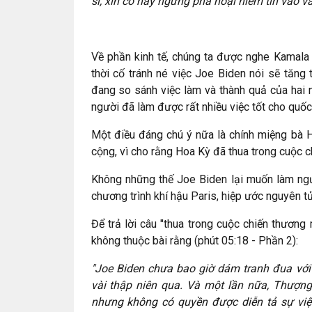
sĩ, xin cô hãy ngừng phá hoại niềm tin vào vắ
Về phần kinh tế, chúng ta được nghe Kamala 
thời cố tránh né việc Joe Biden nói sẽ tăng 
đang so sánh việc làm và thành quả của hai
người đã làm được rất nhiều việc tốt cho quố
Một điều đáng chú ý nữa là chính miệng bà H
cộng, vì cho rằng Hoa Kỳ đã thua trong cuộc ch
Không những thế Joe Biden lại muốn làm ngượ
chương trình khí hậu Paris, hiệp ước nguyên tử 
Để trả lời câu "thua trong cuộc chiến thươn
không thuộc bài rằng (phút 05:18 - Phần 2):
"Joe Biden chưa bao giờ dám tranh đua với
vài thập niên qua. Và một lần nữa, Thượng 
nhưng không có quyền được diễn tả sự việc