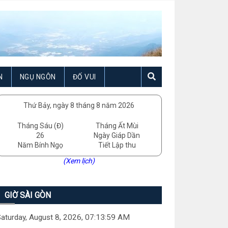
N
NGỤ NGÔN
ĐỐ VUI
Thứ Bảy, ngày 8 tháng 8 năm 2026
Tháng Sáu (Đ)
Tháng Ất Mùi
26
Ngày Giáp Dần
Năm Bính Ngọ
Tiết Lập thu
(Xem lịch)
GIỜ SÀI GÒN
aturday, August 8, 2026, 07:14:00 AM