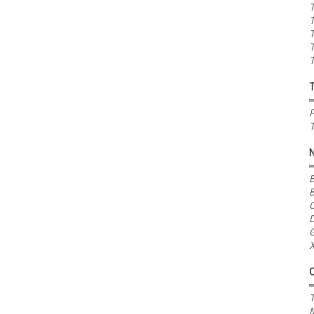
T
T
T
T
T
P
T
B
B
C
D
G
X
T