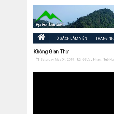
TỦ SÁCH LÂM VIÊN
TRANG NH
Không Gian Thơ
Saturday, May 04, 2019
ĐSLV
,
Nhạc
,
Tuệ Ng