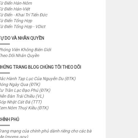
ừ Điển Hán-Nôm
ừ Điển Hán-Việt
ừ Điển - Khai Trí Tiến Đức
ừ Điển Tổng Hợp
ừ Điển Tổng Hợp - VDict
TỰ DO VÀ NHÂN QUYỀN
hóng Viên Không Biên Giới
heo Dõi Nhân Quyền
NHỮNG TRANG BLOG CHÚNG TÔI THEO DÕI
ắc Hành Tạp Lục Của Nguyễn Du (ĐTK)
óng Ngày Qua (ĐTK)
ư Trần Lạc Đạo Phú (ĐTK)
iễn Đàn Trái Chiều (VL)
óp Nhặt Cát Đá (TTT)
em Nôm Thuý Kiều (ĐTK)
CHÍNH PHỦ
rang mạng của chính phủ dành riêng cho các bà
Mẹ (moms.gov)