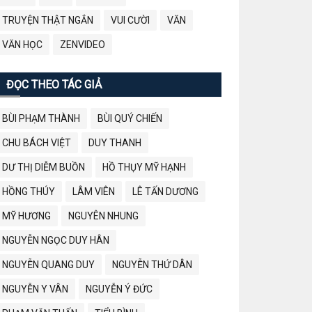
TRUYỆN THẬT NGẮN
VUI CƯỜI
VĂN
VĂN HỌC
ZENVIDEO
ĐỌC THEO TÁC GIẢ
BÙI PHẠM THÀNH
BÙI QUÝ CHIẾN
CHU BÁCH VIỆT
DUY THANH
DƯ THỊ DIỄM BUỒN
HỒ THỤY MỸ HẠNH
HỒNG THÚY
LÂM VIÊN
LÊ TẤN DƯƠNG
MỸ HƯƠNG
NGUYÊN NHUNG
NGUYỄN NGỌC DUY HÂN
NGUYỄN QUANG DUY
NGUYỄN THỨ DÂN
NGUYỄN Y VÂN
NGUYỄN Ý ĐỨC