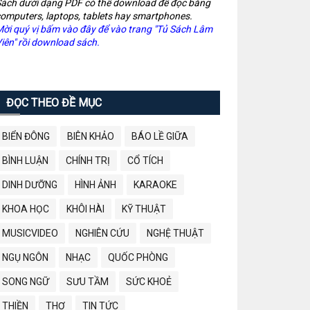
ách dưới dạng PDF có thể download để đọc bằng
omputers, laptops, tablets hay smartphones.
ời quý vị bấm vào đây để vào trang "Tủ Sách Lâm
iên" rồi download sách.
ĐỌC THEO ĐỀ MỤC
BIỂN ĐÔNG
BIÊN KHẢO
BÁO LỀ GIỮA
BÌNH LUẬN
CHÍNH TRỊ
CỔ TÍCH
DINH DƯỠNG
HÌNH ẢNH
KARAOKE
KHOA HỌC
KHÔI HÀI
KỸ THUẬT
MUSICVIDEO
NGHIÊN CỨU
NGHỆ THUẬT
NGỤ NGÔN
NHẠC
QUỐC PHÒNG
SONG NGỮ
SƯU TẦM
SỨC KHOẺ
THIỀN
THƠ
TIN TỨC