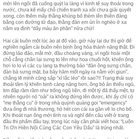
mới lên ngôi đã cuống quýt la làng vì kinh tế suy thoái trong
nước, chưa kể mấy chỗ chiến tranh xa xôi chưa giải quyết
xong, còn thêm mấy thằng khủng bố thèm lên thiên đàng
bằng con đường tử đạo, thằng đàn em ủn ỉn nghèo ở xa
nằm vạ định “dây máu ăn phần” nữa chứ!
Hai cái buồn một lúc ào ạt đổ vào, giờ này lại dư thì giờ để
nghiền ngẫm cái buồn nên bịnh ông hóa thành nặng thật. Đi
đứng lảo đảo, mắt mờ, đầu choáng váng, vì ngồi hoài một
chỗ cẳng chân lại sưng to lên như hoa chuối hột, khiến ông
hơi lo lo vì các cụ lang ta thường bảo “đàn ông sưng chân,
đàn bà sưng mặt, ba bảy hăm mốt ngày ra nằm với giun”,
chẳng lẽ mình cũng sắp “xí lắc léo” rồi sao?!! Trạng thái suy
thoái tâm lý khiến bịnh càng nặng hơn, ông bỏ ăn thiếu ngủ,
tim đập rầm rầm như trống ngũ liên, đi một tý đã thấy mệt, tự
nhiên người nó “oải” ra không đứng lên được, khi ấy chỉ có
“mẹ thằng cu” ở trong nhà quýnh quáng gọi “emergency”
đưa ông đi nhà thương, hò hét con cái xa gần về lo cho bố.
Khi thoát nạn ông mới tỉnh ra và nghĩ đến câu viết ở trang
đầu thi phẩm đầu tay, trong lúc này cần phải viết hoa: “Luôn
Tri Ơn Hiền Nội Cùng Các Con Yêu Dấu” là trúng nhất.