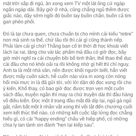
mặt trời sắp đi ngủ, ăn xong xem TV một lát ông cứ ngáp
ngắn ngáp dài. Bây giờ ở nhà, cũng chẳng ngủ thêm được
giấc nào, dậy sớm ngồi đó buồn tay buồn chân, buồn cả tim
gan phèo phổi.
Đó là tại chưa quen, chưa chuẩn bị cho mình cái kiểu “retire”
non mà sinh ra thế, chứ lâu rồi thì cái gì cũng thành nếp.
Phải làm cái gì chứ! Thằng bạn cố tri thời đi học khoái viết
lách lai rai, tặng cho vài tác phẩm mà đâu có giờ đọc, bây
giờ mới nghĩ ra cái chuyện bồi bổ tinh thần, thể thao thể dục
cái đầu cho nó khỏi oải ra rồi không nhớ gì hết thì chí nguy.
Anh ta là một nhà văn, nên được khối người biết, hắn viết
được mấy cuốn sách, hễ cuốn nào vừa in xong còn nóng
hổi mùi mực in là đã gửi tới, với lời dặn dò đọc xong rồi cho
ý kiến. Khổ thay, có bao giờ đọc được trọn vẹn một cuốn
sách đâu, truyện ngắn thì may ra chứ truyện dài thì đầu hàng
vô điều kiện. Đọc một ít trang đầu mắt đã díp lại, ngủ gà ngủ
gật, nắm bắt một ít nhân vật xong thì vội lật đến chương cuối
xem kết thúc thế nào, có những kết cuộc lấp lửng đọc chẳng
hiểu gì, có cái “happy ending” châu về hiệp phố, có những
chia ly tan tành xin đành “hẹn lại kiếp sau”.