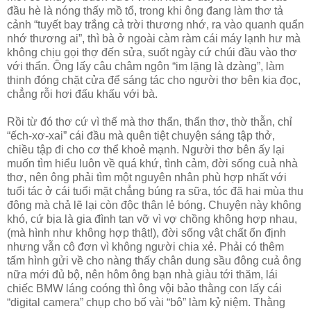
đầu hè là nóng thấy mồ tổ, trong khi ông đang làm thơ tả
cảnh “tuyết bay trắng cả trời thương nhớ, ra vào quanh quẩn
nhớ thương ai”, thì bà ở ngoài càm ràm cái máy lạnh hư mà
không chịu gọi thợ đến sửa, suốt ngày cứ chúi đầu vào thơ
với thẩn. Ông lấy câu châm ngôn “im lặng là dzàng”, làm
thinh đóng chặt cửa để sáng tác cho người thơ bên kia đọc,
chẳng rỗi hơi đấu khấu với bà.
Rồi từ đó thơ cứ vì thế mà thơ thẩn, thẩn thơ, thờ thẫn, chỉ
“ếch-xơ-xai” cái đầu mà quên tiệt chuyện sáng tập thở,
chiều tập đi cho cơ thể khoẻ mạnh. Người thơ bên ấy lại
muốn tìm hiểu luôn về quá khứ, tình cảm, đời sống cuả nhà
thơ, nên ông phải tìm một nguyên nhân phù hợp nhất với
tuổi tác ở cái tuổi mặt chẳng búng ra sữa, tóc đã hai mùa thu
đông mà chả lẽ lại còn độc thân lẻ bóng. Chuyện này không
khó, cứ bịa là gia đình tan vỡ vì vợ chồng không hợp nhau,
(mà hình như không hợp thật!), đời sống vật chất ổn định
nhưng vẫn cô đơn vì không người chia xẻ. Phải có thêm
tấm hình gửi về cho nàng thấy chân dung sầu đông cuả ông
nữa mới đủ bộ, nên hôm ông bạn nhà giàu tới thăm, lái
chiếc BMW láng coóng thì ông vội bảo thằng con lấy cái
“digital camera” chụp cho bố vài “bô” làm kỷ niệm. Thằng