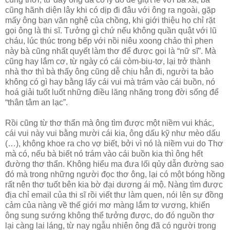
cũng hãnh diện lây khi có dịp đi đâu với ông ra ngoài, gặp
mấy ông bạn văn nghệ của chồng, khi giới thiệu họ chỉ rặt
gọi ông là thi sĩ. Tưởng gì chứ nếu không quần quật với lũ
cháu, lúc thúc trong bếp với nồi niêu xoong chảo thì phen
này bà cũng nhất quyết làm thơ để được gọi là “nữ sĩ”. Mà
cũng hay lắm cơ, từ ngày có cái còm-biu-tơ, lại trở thành
nhà thơ thì bà thấy ông cũng dễ chịu hẳn đi, người ta bảo
không có gì hay bằng lấy cái vui mà trám vào cái buồn, nó
hoá giải tuốt luốt những điều lăng nhăng trong đời sống để
“thân tâm an lạc”.
Rồi cũng từ thơ thẩn mà ông tìm được một niềm vui khác,
cái vui này vui bằng mười cái kia, ông dấu kỹ như mèo dấu
(…), không khoe ra cho vợ biết, bởi vì nó là niềm vui do Thơ
mà có, nếu bà biết nó trám vào cái buồn kia thì ông hết
đường thơ thẩn. Không hiểu ma đưa lối qủy dẫn đường sao
đó mà trong những người đọc thơ ông, lại có một bóng hồng
rất nên thơ tuốt bên kia bờ đại dương ái mộ. Nàng tìm được
địa chỉ email của thi sĩ rồi viết thư làm quen, nói lên sự đồng
cảm của nàng về thế giới mơ màng lắm tơ vương, khiến
ông sung sướng không thể tưởng được, do đó nguồn thơ
lại càng lai láng, từ nay ngẫu nhiên ông đã có người trong