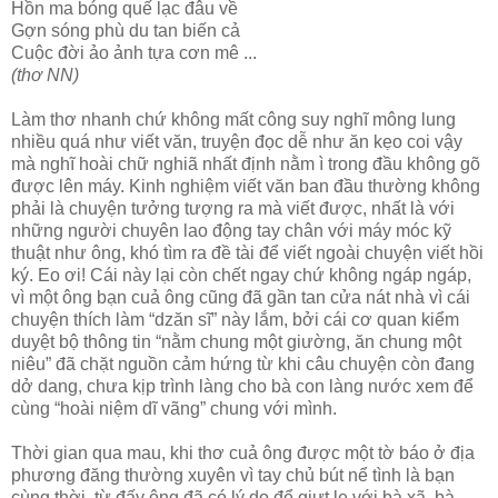
Hồn ma bóng quế lạc đâu về
Gợn sóng phù du tan biến cả
Cuộc đời ảo ảnh tựa cơn mê ...
(thơ NN)
Làm thơ nhanh chứ không mất công suy nghĩ mông lung
nhiều quá như viết văn, truyện đọc dễ như ăn kẹo coi vậy
mà nghĩ hoài chữ nghiã nhất định nằm ì trong đầu không gõ
được lên máy. Kinh nghiệm viết văn ban đầu thường không
phải là chuyện tưởng tượng ra mà viết được, nhất là với
những người chuyên lao động tay chân với máy móc kỹ
thuật như ông, khó tìm ra đề tài để viết ngoài chuyện viết hồi
ký. Eo ơi! Cái này lại còn chết ngay chứ không ngáp ngáp,
vì một ông bạn cuả ông cũng đã gần tan cửa nát nhà vì cái
chuyện thích làm “dzăn sĩ” này lắm, bởi cái cơ quan kiểm
duyệt bộ thông tin “nằm chung một giường, ăn chung một
niêu” đã chặt nguồn cảm hứng từ khi câu chuyện còn đang
dở dang, chưa kịp trình làng cho bà con làng nước xem để
cùng “hoài niệm dĩ vãng” chung với mình.
Thời gian qua mau, khi thơ cuả ông được một tờ báo ở địa
phương đăng thường xuyên vì tay chủ bút nể tình là bạn
cùng thời, từ đấy ông đã có lý do để giựt le với bà xã, bà