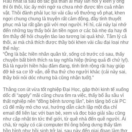
Rầu nhất là sau đó tác giả thân ái mấy lần hỏi ý kiến ý ong
thì ôi thôi, lúc ấy mới ngớ ra chưa nhớ được tên cuả nhân
vật. Thôi đành phải lục lọi vài câu vô thưởng vô phạt, khen
ngợi chung chung là truyện rất cảm động, đầy tính thuyết
phục mà lại rất gần gũi với mọi người. Hì hì, cái này lại nhớ
đến những tay thấy bói ăn tiền ngon ơ các bà nhẹ dạ hay đi
tìm thầy để hỏi chuyện tào lao tương lai quá khứ. Tâm lý cả
thôi, ai mà chả thích được thầy bói khen vài câu đại loại như
thế này:
“Ông là bậc hiền nhân quân tử, sống có trước có sau, thấy
chuyện bất bình thích ra tay nghĩa hiệp (trúng quá đi chứ lỵ!).
Bà là người hiền hậu đảm đang, tính tình rộng rãi hay giúp
đỡ kẻ sa cơ lỡ vận, dễ tha thứ cho người khác (cái này sai,
thầy bói nói dóc nhưng bà cũng nhận tuốt).”
Thằng con út vừa tốt nghiệp Đại Học, gặp thời kinh tế xuống
dốc đi “apply” mãi cũng chưa tìm ra việc, thấy bố âu sầu vì
thất nghiệp nên “đồng bệnh tương lân”, bèn tặng bố cái PC
cũ để mầy mò cho vui, hướng dẫn cách lập một địa chỉ
email để liên lạc với bạn bè, xem và đọc báo giải sầu cũng
như cập nhật tin tức thế giới, từ quê nhà đến quê người. Ái
chà, từ ngày có cái computer thì ông bỗng dưng thấy tâm
hồn hình như hồi sinh trở lại, sau này đến giai đoạn làm thơ