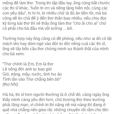
mộng để làm thơ. Trong thi tập đầu tay, ông cũng bắt chước
các thi sĩ khác, “luôn tri ơn và riêng tặng hiền nội, cùng các
con yêu dấu”, hi hi hi, bi nhiêu chữ là đủ ăn tiền rồi, mà bà
cũng dễ tin chả để ý đến thơ thẩn bao nhiêu, nếu chịu đọc
kỹ từng bài thơ thì sẽ thấy ông làm thơ “cho ải cho ai” chứ
có phải cho bà đâu mà vội tưởng …bở.
Trường hợp này ông cũng có đề phòng, nếu như ai đó có tật
mách lẻo hay dòm ngó vào đời tư đời riêng cuả các thi sĩ,
ông sẽ lấy bốn câu thơ chứng minh sự thành thật của mình
cho bà xem:
“Thơ chính là Em, Em là thơ
Lẽ sống đời anh tự bao giờ
Gió, trăng, mây, nước, tình hư ảo
Tình lẫn vào Thơ chẳng bến bờ”
(thơ NN)
Hà hà, thi sĩ hơn người thường là ở chỗ đó, càng ngày ông
thấy mình càng yêu đời hơn, chủ trương thơ theo trường
phái lãng mạn, vì chính trị thì nặng nề mà nàng thì đang ở
quê nhà chẳng nên gieo rắc những chuyện rối rắm cho đời