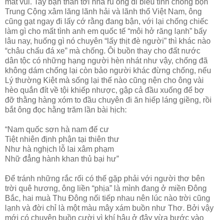
mất vui. Tay bạn thân tới nhà rủ ông đi biểu tình chống bọn
Trung Cộng xâm lăng lãnh hải và lãnh thổ Việt Nam, ông
cũng gạt ngay đi lấy cớ rằng đang bận, với lại chống chiếc
làm gì cho mất tình anh em quốc tế “môi hở răng lạnh” bấy
lâu nay, huống gì nó chuyên “lấy thịt đè người” thì khác nào
“châu chấu đá xe” mà chống. Ôi buồn thay cho đất nước
dân tộc có những hạng người hèn nhát như vậy, chống đã
không dám chống lại còn bảo người khác đừng chống, nếu
Lý thường Kiệt mà sống lại thế nào cũng nện cho ông vài
hèo quắn đít về tội khiếp nhược, gập cả đầu xuống để bợ
đỡ thằng hàng xóm to đầu chuyên đi ăn hiếp láng giềng, rồi
bắt ông đọc hằng trăm lần bài hịch:
“Nam quốc sơn hà nam đế cư
Tiệt nhiên định phận tại thiên thư
Như hà nghịch lỗ lai xâm phạm
Nhữ đẳng hành khan thủ bại hư”
Để tránh những rắc rối có thế gặp phải với người thơ bên
trời quê hương, ông liền “phịa” là mình đang ở miền Đông
Bắc, hai muà Thu Đông nối tiếp nhau nên lúc nào trời cũng
lạnh và đời chỉ là một màu mây xám buồn như Thơ. Bởi vậy
mới có chuyện buồn cười vì khí hậu ở đây vừa bước vào