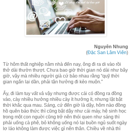
Nguyên Nhung
(
Đặc San Lâm Viên
)
Từ hôm thất nghiệp nằm nhà đến nay, ông đi ra di vào rồi
thở dài thườn thượt. Chưa bao giờ thời gian nó dài như bây
giờ, vậy mà nhiều người già cứ bảo nhau rằng “quỹ thời
gian ngắn lại dần, phải tận hưởng đi kẻo muộn.”
Ấy, đi làm tuy vất vả vậy nhưng được cái có đồng ra đồng
vào, cày nhiều hưởng nhiều cày ít hưởng ít, nhưng lật bật
thời khắc qua mau. Sáng, cứ đến giờ là dậy, hôm nào đồng
hồ quên báo thức thì cũng bật dậy như cái máy, hệ sinh học
trong một con nguời cũng trở nên thói quen như sáng thì
phải uống cà phê, bỏ không uống nó lại buồn ngủ suốt ngày
lơ láo không làm được việc gì nên thân. Chiều về nhà thì