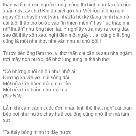
thẩn và tìm được người trong mộng thì hình như lại còn hồi
xuân nữa ấy chứ! Khi đã biết gõ chữ Việt rồi thì ông nghĩ
ngay đến chuyện viết văn, nhất là hồi ký đang thịnh hành ở
cái tuổi thập thò bước vào “tri thiên mệnh” hay “lục thập nhi
nhĩ thuận” như ông hiện tại. Ý nghĩ ấy vừa nảy ra trong đầu
sao đã thấy xôn xao, nghĩ đến một ngày … ai cũng biết ông
cũng là một nhà thơ, nhà văn như ai chứ bộ!!!
Trước tiên ông làm thơ, vì thơ thẩn chỉ cần ra sau nhà ngắm
trời mây non nước, để nhớ lung tung là thành thơ:
“Có những buổi chiều như nhớ ai
Đường xa vời vợi núi sông dài
Một nửa trời hoen màu mực tím
Một nửa trời buồn như mắt nai”
(thơ NN)
Lắm khi cám cảnh cuộc đời, nhân tình thế thái, nghĩ cái thân
bèo bọt như nước chảy huê trôi, ông cũng nhờ thơ mà tâm
sự:
“Ta thấy bóng mình in đáy nước