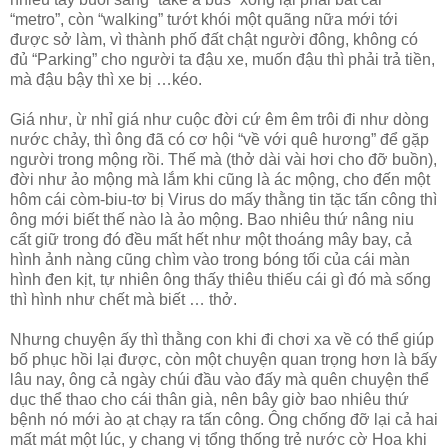
“metro”, còn “walking” tướt khói một quãng nữa mới tới
được sở làm, vì thành phố đất chật người đông, không có
đủ “Parking” cho người ta đậu xe, muốn đậu thì phải trả tiền,
mà đậu bậy thì xe bị …kéo.
Giá như, ừ nhỉ giá như cuộc đời cứ êm êm trôi đi như dòng
nước chảy, thì ông đã có cơ hội “về với quê hương” để gặp
người trong mộng rồi. Thế mà (thở dài vài hơi cho đỡ buồn),
đời như ảo mộng mà lắm khi cũng là ác mộng, cho đến một
hôm cái còm-biu-tơ bị Virus do mấy thằng tin tặc tấn công thì
ông mới biết thế nào là ảo mộng. Bao nhiêu thứ nâng niu
cất giữ trong đó đều mất hết như một thoáng mây bay, cả
hình ảnh nàng cũng chìm vào trong bóng tối của cái màn
hình đen kịt, tự nhiên ông thấy thiêu thiếu cái gì đó mà sống
thì hình như chết mà biết … thở.
Nhưng chuyện ấy thì thằng con khi đi chơi xa về có thể giúp
bố phục hồi lại được, còn một chuyện quan trọng hơn là bấy
lâu nay, ông cả ngày chúi đầu vào đấy mà quên chuyện thể
dục thể thao cho cái thân già, nên bây giờ bao nhiêu thứ
bệnh nó mới ào ạt chạy ra tấn công. Ông chống đỡ lại cả hai
mất mát một lúc, y chang vị tổng thống trẻ nước cờ Hoa khi