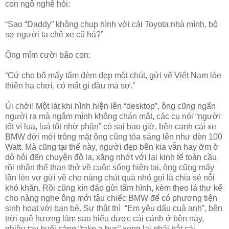
con ngô nghê hỏi:
“Sao “Daddy” không chụp hình với cái Toyota nhà mình, bộ
sợ người ta chê xe cũ hả?”
Ông mỉm cười bảo con:
“Cứ cho bố mấy tấm đèm đẹp một chút, gửi vể Việt Nam lòe
thiên hạ chơi, có mất gì đâu mà sợ.”
Úi chời! Một lát khi hình hiện lên “desktop”, ông cũng ngẩn
người ra mà ngắm mình không chán mắt, các cụ nói “người
tốt vì lụa, luá tốt nhờ phân” có sai bao giờ, bên cạnh cái xe
BMW đời mới trông mặt ông cũng tỏa sáng lên như đèn 100
Watt. Mà cũng tại thế này, người đẹp bên kia vẫn hay ỡm ờ
dò hỏi đến chuyện đô la, xăng nhớt với lại kinh tế toàn cầu,
rồi nhân thể than thở về cuộc sống hiện tại, ông cũng mấy
lần lén vợ gửi về cho nàng chút quà nhỏ gọi là chia sẻ nỗi
khó khăn. Rồi cũng kín đáo gửi tấm hình, kèm theo lá thư kể
cho nàng nghe ông mới tậu chiếc BMW để có phương tiện
sinh hoạt với bạn bè. Sự thật thì “Em yêu dấu cuả anh”, bên
trời quê hương làm sao hiểu được cái cảnh ở bên này,
nhiều tay buổi sáng “take a bus” xong lại phải bắt cái