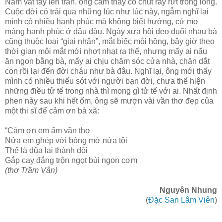
Nằm vắt tay lên trán, ông cảm thấy có chút ray rứt trong lòng.
Cuộc đời có trải qua những lúc như lúc này, ngẫm nghĩ lại
mình có nhiều hạnh phúc mà không biết hưởng, cứ mơ
màng hạnh phúc ở đâu đâu. Ngày xưa hồi đeo đuổi nhau bà
cũng thuộc loại “giai nhân”, mắt biếc môi hồng, bây giờ theo
thời gian môi mắt mới nhợt nhạt ra thế, nhưng mấy ai nấu
ăn ngon bằng bà, mấy ai chịu chăm sóc cửa nhà, chăn dắt
con rồi lại đến đời cháu như bà đâu. Nghĩ lại, ông mới thấy
mình có nhiều thiếu sót với người bạn đời, chưa thể hiện
những điều tử tế trong nhà thì mong gì tử tế với ai. Nhất định
phen này sau khi hết ốm, ông sẽ mượn vài vần thơ đẹp của
một thi sĩ để cảm ơn bà xã:
“Cảm ơn em ấm vần thơ
Nửa em ghép với bóng mờ nửa tôi
Thế là đũa lại thành đôi
Gắp cay đắng trộn ngọt bùi ngon cơm
(thơ Trầm Vân)
Nguyên Nhung
(
Đặc San Lâm Viên
)