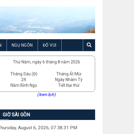
N
NGỤ NGÔN
ĐỐ VUI
Thứ Năm, ngày 6 tháng 8 năm 2026
Tháng Sáu (Đ)
Tháng Ất Mùi
24
Ngày Nhâm Tý
Năm Bính Ngọ
Tiết Đại thử
(Xem lịch)
GIỜ SÀI GÒN
hursday, August 6, 2026, 07:38:32 PM