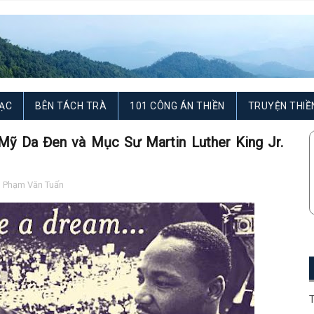
ẠC
BÊN TÁCH TRÀ
101 CÔNG ÁN THIỀN
TRUYỆN THIỀ
ỹ Da Đen và Mục Sư Martin Luther King Jr.
,
Phạm Văn Tuấn
T