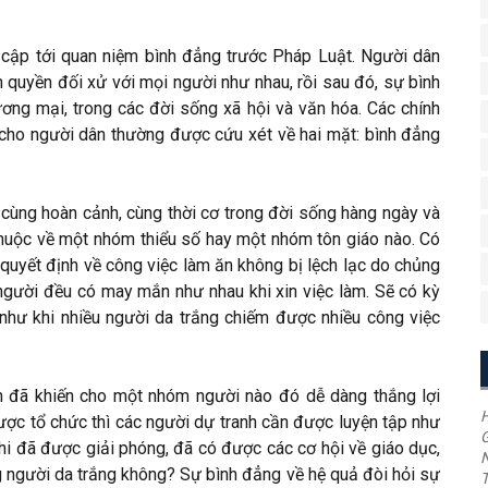
 cập tới quan niệm bình đẳng trước Pháp Luật. Người dân
 quyền đối xử với mọi người như nhau, rồi sau đó, sự bình
ng mại, trong các đời sống xã hội và văn hóa. Các chính
cho người dân thường được cứu xét về hai mặt: bình đẳng
 cùng hoàn cảnh, cùng thời cơ trong đời sống hàng ngày và
huộc về một nhóm thiểu số hay một nhóm tôn giáo nào. Có
 quyết định về công việc làm ăn không bị lệch lạc do chủng
i người đều có may mắn như nhau khi xin việc làm. Sẽ có kỳ
 như khi nhiều người da trắng chiếm được nhiều công việc
iến đã khiến cho một nhóm người nào đó dễ dàng thắng lợi
H
được tổ chức thì các người dự tranh cần được luyện tập như
G
khi đã được giải phóng, đã có được các cơ hội về giáo dục,
ng người da trắng không? Sự bình đẳng về hệ quả đòi hỏi sự
T