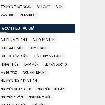
TRUYỆN THẬT NGẮN
VUI CƯỜI
VĂN
VĂN HỌC
ZENVIDEO
ĐỌC THEO TÁC GIẢ
BÙI PHẠM THÀNH
BÙI QUÝ CHIẾN
CHU BÁCH VIỆT
DUY THANH
DƯ THỊ DIỄM BUỒN
HỒ THỤY MỸ HẠNH
HỒNG THÚY
LÂM VIÊN
LÊ TẤN DƯƠNG
MỸ HƯƠNG
NGUYÊN NHUNG
NGUYỄN NGỌC DUY HÂN
NGUYỄN QUANG DUY
NGUYỄN THỨ DÂN
NGUYỄN Y VÂN
NGUYỄN Ý ĐỨC