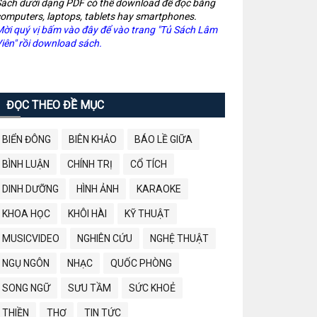
ách dưới dạng PDF có thể download để đọc bằng
omputers, laptops, tablets hay smartphones.
ời quý vị bấm vào đây để vào trang "Tủ Sách Lâm
iên" rồi download sách.
ĐỌC THEO ĐỀ MỤC
BIỂN ĐÔNG
BIÊN KHẢO
BÁO LỀ GIỮA
BÌNH LUẬN
CHÍNH TRỊ
CỔ TÍCH
DINH DƯỠNG
HÌNH ẢNH
KARAOKE
KHOA HỌC
KHÔI HÀI
KỸ THUẬT
MUSICVIDEO
NGHIÊN CỨU
NGHỆ THUẬT
NGỤ NGÔN
NHẠC
QUỐC PHÒNG
SONG NGỮ
SƯU TẦM
SỨC KHOẺ
THIỀN
THƠ
TIN TỨC