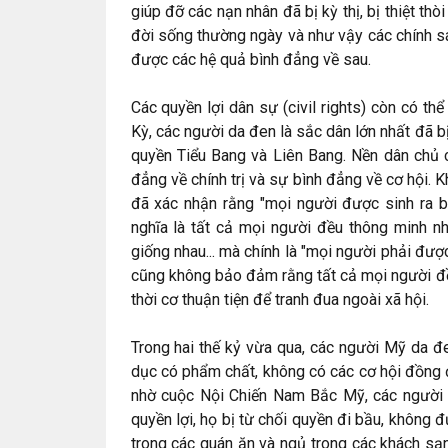
giúp đỡ các nạn nhân đã bị kỳ thị, bị thiệt th
đời sống thường ngày và như vậy các chính s
được các hệ quả bình đẳng về sau.
Các quyền lợi dân sự (civil rights) còn có th
Kỳ, các người da đen là sắc dân lớn nhất đã bị
quyền Tiểu Bang và Liên Bang. Nền dân chủ 
đẳng về chính trị và sự bình đẳng về cơ hội.
đã xác nhận rằng "mọi người được sinh ra bì
nghĩa là tất cả mọi người đều thông minh nh
giống nhau... mà chính là "mọi người phải đư
cũng không bảo đảm rằng tất cả mọi người đề
thời cơ thuận tiện để tranh đua ngoài xã hội.
Trong hai thế kỷ vừa qua, các người Mỹ da 
dục có phẩm chất, không có các cơ hội đồng đ
nhờ cuộc Nội Chiến Nam Bắc Mỹ, các người 
quyền lợi, họ bị từ chối quyền đi bầu, không 
trong các quán ăn và ngủ trong các khách sạ