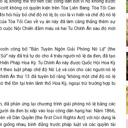
ô lệ, không thể trở nên các công dân bởi vì họ không được
Scott không có quyền kiện trên Tòa Liên Bang. Tòa Tối Cao
 hỏi hủy bỏ chế độ nô lệ, bị coi là vi hiến và chế độ nô lệ
h của Tòa Tối Cao về vụ án này đã làm căng thẳng thêm sự
ó cuộc Nội Chiến đẫm máu và hai Tu Chính Án sau đó mới
coln công bố "Bản Tuyên Ngôn Giải Phóng Nô Lệ" (the
Sử" này đã trả tự do cho 4 triệu người nô lệ da đen, đã tạo
 Hiến Pháp Hoa Kỳ. Tu Chính Án này được Quốc Hội Hoa Kỳ
 theo luật pháp chế độ Nô Lệ và còn cho các người nô lệ
Chính Án thứ 13 đã tuyên bố rằng "không một chế độ nô lệ
 thể tồn tại trên lãnh thổ Hoa Kỳ, ngoại trừ trường hợp bị
n, đã phản ứng lại chương trình giải phóng nô lệ bằng các
gười da đen bị xếp vào loại công dân hạng hai. Năm 1866,
 về Dân Quyền (the first Civil Rights Act) với nội dung là
 giống nhau, bình đẳng trước pháp luật và các quyền tài