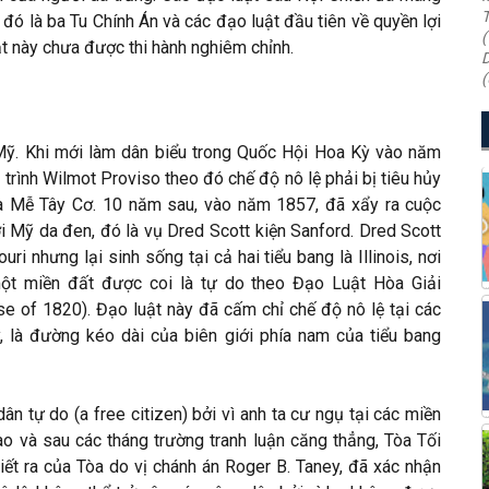
T
 đó là ba Tu Chính Án và các đạo luật đầu tiên về quyền lợi
(
ật này chưa được thi hành nghiêm chỉnh.
D
(
 Mỹ. Khi mới làm dân biểu trong Quốc Hội Hoa Kỳ vào năm
rình Wilmot Proviso theo đó chế độ nô lệ phải bị tiêu hủy
a Mễ Tây Cơ. 10 năm sau, vào năm 1857, đã xẩy ra cuộc
ời Mỹ da đen, đó là vụ Dred Scott kiện Sanford. Dred Scott
ri nhưng lại sinh sống tại cả hai tiểu bang là Illinois, nơi
ột miền đất được coi là tự do theo Đạo Luật Hòa Giải
 of 1820). Đạo luật này đã cấm chỉ chế độ nô lệ tại các
 là đường kéo dài của biên giới phía nam của tiểu bang
n tự do (a free citizen) bởi vì anh ta cư ngụ tại các miền
o và sau các tháng trường tranh luận căng thẳng, Tòa Tối
iết ra của Tòa do vị chánh án Roger B. Taney, đã xác nhận