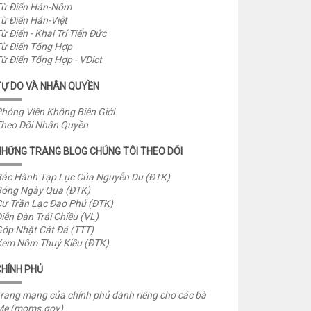
ừ Điển Hán-Nôm
ừ Điển Hán-Việt
ừ Điển - Khai Trí Tiến Đức
ừ Điển Tổng Hợp
ừ Điển Tổng Hợp - VDict
TỰ DO VÀ NHÂN QUYỀN
hóng Viên Không Biên Giới
heo Dõi Nhân Quyền
NHỮNG TRANG BLOG CHÚNG TÔI THEO DÕI
ắc Hành Tạp Lục Của Nguyễn Du (ĐTK)
óng Ngày Qua (ĐTK)
ư Trần Lạc Đạo Phú (ĐTK)
iễn Đàn Trái Chiều (VL)
óp Nhặt Cát Đá (TTT)
em Nôm Thuý Kiều (ĐTK)
CHÍNH PHỦ
rang mạng của chính phủ dành riêng cho các bà
Mẹ (moms.gov)