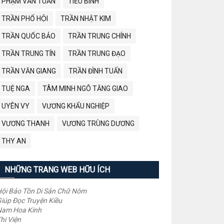
PHẠM VĂN TUẤN
TIỂU BÌNH
TRẦN PHỐ HỘI
TRẦN NHẬT KIM
TRẦN QUỐC BẢO
TRẦN TRUNG CHÍNH
TRẦN TRUNG TÍN
TRẦN TRUNG ĐẠO
TRẦN VĂN GIANG
TRẦN ĐÌNH TUẤN
TUỆ NGA
TÂM MINH NGÔ TẰNG GIAO
UYÊN VY
VƯƠNG KHẨU NGHIỆP
VƯƠNG THANH
VƯƠNG TRÙNG DƯƠNG
THY AN
NHỮNG TRANG WEB HỮU ÍCH
ội Bảo Tồn Di Sản Chữ Nôm
iúp Đọc Truyện Kiều
Nam Hoa Kinh
hi Viện