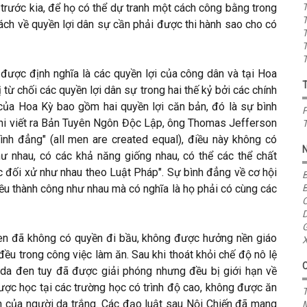
òi trước kia, để họ có thể dự tranh một cách công bằng trong
T
T
ách về quyền lợi dân sự cần phải được thi hành sao cho có
T
T
T
ể được định nghĩa là các quyền lợi của công dân và tại Hoa
 từ chối các quyền lợi dân sự trong hai thế kỷ bởi các chính
của Hoa Kỳ bao gồm hai quyền lợi căn bản, đó là sự bình
P
 Khi viết ra Bản Tuyên Ngôn Độc Lập, ông Thomas Jefferson
T
nh đẳng" (all men are created equal), điều này không có
ư nhau, có các khả năng giống nhau, có thể các thể chất
ợc đối xử như nhau theo Luật Pháp". Sự bình đẳng về cơ hội
B
u thành công như nhau mà có nghĩa là họ phải có cùng các
B
C
D
G
đen đã không có quyền đi bầu, không được hưởng nền giáo
X
ều trong công việc làm ăn. Sau khi thoát khỏi chế độ nô lệ
da đen tuy đã được giải phóng nhưng đều bị giới hạn về
được học tại các trường học có trình độ cao, không được ăn
T
n của người da trắng. Các đạo luật sau Nội Chiến đã mang