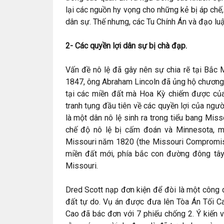
lại các nguồn hy vọng cho những kẻ bị áp chế,
dân sự. Thế nhưng, các Tu Chính Án và đạo lu
2- Các quyền lợi dân sự bị chà đạp.
Vấn đề nô lệ đã gây nên sự chia rẽ tại Bắc
1847, ông Abraham Lincoln đã ủng hộ chương t
tại các miền đất mà Hoa Kỳ chiếm được củ
tranh tụng đầu tiên về các quyền lợi của ngư
là một dân nô lệ sinh ra trong tiểu bang Missou
chế độ nô lệ bị cấm đoán và Minnesota, m
Missouri năm 1820 (the Missouri Compromise
miền đất mới, phía bắc con đường đông tây,
Missouri.
Dred Scott nạp đơn kiện để đòi là một công dâ
đất tự do. Vụ án được đưa lên Tòa Án Tối Ca
Cao đã bác đơn với 7 phiếu chống 2. Ý kiến v