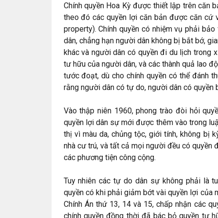
Chính quyền Hoa Kỳ được thiết lập trên căn bả
theo đó các quyền lợi căn bản được căn cứ vào
property). Chính quyền có nhiệm vụ phải bảo
dân, chẳng hạn người dân không bị bắt bớ, g
khác và người dân có quyền đi du lịch trong x
tư hữu của người dân, và các thành quả lao đ
tước đoạt, dù cho chính quyền có thể đánh t
rằng người dân có tự do, người dân có quyền 
Vào thập niên 1960, phong trào đòi hỏi quyề
quyền lợi dân sự mới được thêm vào trong lu
thị vì màu da, chủng tộc, giới tính, không bị 
nhà cư trú, và tất cả mọi người đều có quyền 
các phương tiện công cộng.
Tuy nhiên các tự do dân sự không phải là tu
quyền có khi phải giảm bớt vài quyền lợi của
Chính Án thứ 13, 14 và 15, chấp nhận các quy
chính quyền đồng thời đã bác bỏ quyền tư hữ