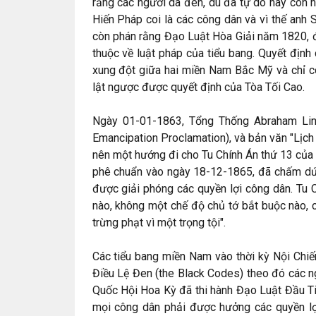
rằng các người da đen, dù đã tự do hay còn n
Hiến Pháp coi là các công dân và vì thế anh 
còn phán rằng Đạo Luật Hòa Giải năm 1820, đòi
thuộc về luật pháp của tiểu bang. Quyết địn
xung đột giữa hai miền Nam Bắc Mỹ và chỉ c
lật ngược được quyết định của Tòa Tối Cao.
Ngày 01-01-1863, Tổng Thống Abraham Lin
Emancipation Proclamation), và bản văn "Lịch 
nên một hướng đi cho Tu Chính Án thứ 13 của
phê chuẩn vào ngày 18-12-1865, đã chấm dứt
được giải phóng các quyền lợi công dân. Tu 
nào, không một chế độ chủ tớ bắt buộc nào, có
trừng phạt vì một trọng tội".
Các tiểu bang miền Nam vào thời kỳ Nội Chiế
Điều Lệ Đen (the Black Codes) theo đó các n
Quốc Hội Hoa Kỳ đã thi hành Đạo Luật Đầu Tiên
mọi công dân phải được hưởng các quyền lợi