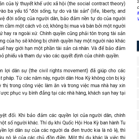
S
n của lý thuyết khế ước xã hội (the social contract theory)
c
 ba yếu tố "đời sống, tự do và tài sản" (life, liberty, and
M
 vệ đời sống của người dân, bảo đảm nền tự do của người
V
iam cầm một cách vô cớ, không bị mua và bán bởi một người
ứ hay ra ngoài xứ. Chính quyền cũng phải tôn trọng tài sản
ộng của họ sẽ không bị chính quyền hay một người nào khác
huế hay giới hạn một phần tài sản cá nhân. Và để bảo đảm
bỏ phiếu và tham dự vào các quyết định của chính quyền.
n lợi dân sự (the civil rights movement) đã giúp cho các
ật pháp. Từ các năm này, người dân Hoa Kỳ không còn bị kỳ
kỳ thị trong công việc làm ăn và trong việc mua nhà hay xin
được phục vụ bình đẳng tại các nhà hàng, khách sạn hay tại
yệt đối. Khi bảo đảm các quyền lợi của người dân, chính
 một số người khác. Thí dụ khi Quốc Hội Hoa Kỳ ban hành Tu
ền lợi dân sự của các người da đen trước kia là nô lệ, thì
u nô lệ của các chủ đồn điền. Một thí dụ khác là việc thi