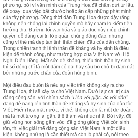
phương, bởi vì văn minh của Trung Hoa đã chấm dứt từ lâu,
để xoay qua việc bắt chước hoặc ăn cắp những phát minh
của tây phương. Đồng thời dân Trung Hoa được dậy rằng
không nên chống lại chính quyền mà hãy chăm lo kiếm tiền,
hưởng thụ. Đường lối văn hóa và giáo dục này giúp chính
quyền dễ dàng cai trị lớp quần chúng đông đảo, nhưng
cũng vì thế mà dẹp tan tinh thần chiến đấu của dân chúng.
Trong chiến tranh thì tinh thần đề kháng và hy sinh là điều
kiện để thành công, như trường hợp của Việt Nam với Hội
Nghị Diên Hồng. Mất sức đề kháng, thiếu tinh thần hy sinh
thì số đông chỉ là một đám cỏ dại hay sâu bọ chờ bị dẵm nát
bởi những bước chân của đoàn hùng binh.
Một điều đau buồn là nếu sự việc trên không xảy ra cho
Trung Hoa, thì sẽ xảy ra cho Việt Nam. Dưới sự cai trị của
đảng cộng sản, với chính sách
"Hèn với giặc, ác với dân"
đang đè nặng lên tinh thần đề kháng và hy sinh của dân tộc
Việt. Hiểm họa mất nước, vì thế, không còn là một dự đoán,
mà là một tương lai gần, thê thảm và nhục nhã. Bởi vậy, để
giữ vững non sông gấm vóc, để giòng giống Việt còn sinh
tồn, thì việc giải thể đảng cộng sản Việt Nam là một điều
kiện, không những là cần thiết mà còn là phải có, nói theo