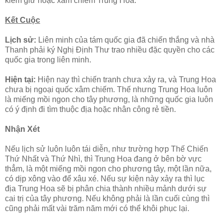
kiềm giữ hoặc xâm chiếm Trung Hoa.
Kết Cuộc
Lịch sử:
Liên minh của tám quốc gia đã chiến thắng và nhà
Thanh phải ký Nghị Định Thư trao nhiều đặc quyền cho các
quốc gia trong liên minh.
Hiện tại:
Hiện nay thì chiến tranh chưa xảy ra, và Trung Hoa
chưa bị ngoại quốc xâm chiếm. Thế nhưng Trung Hoa luôn
là miếng mồi ngon cho tây phương, là những quốc gia luôn
có ý định đi tìm thuộc địa hoặc nhân công rẻ tiền.
Nhận Xét
Nếu lịch sử luôn luôn tái diễn, như trường hợp Thế Chiến
Thứ Nhất và Thứ Nhì, thì Trung Hoa đang ở bên bờ vực
thẳm, là một miếng mồi ngon cho phương tây, một lần nữa,
có dịp xông vào để xâu xé. Nếu sự kiện này xảy ra thì lục
địa Trung Hoa sẽ bị phân chia thành nhiều mảnh dưới sự
cai trị của tây phương. Nếu không phải là lần cuối cùng thì
cũng phải mất vài trăm năm mới có thể khôi phục lại.