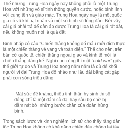
Thế nhưng Trung Hoa ngày nay không phải là một Trung
Hoa với những võ sĩ tinh thông quyền cước, hoặc binh lính
với cung tên và giáo mác. Trung Hoa ngày nay là một quốc
gia có vũ khí hạt nhân và một số binh sĩ đông đảo. Bởi vậy,
cái giá phải trả để đàn áp được Trung Hoa là cái giá rất đắt,
nếu không muốn nói là quá đắt.
Binh pháp có câu "Chiến thắng không đổ máu mới đích thực
là một chiến thắng vẻ vang và toàn diện." Thế cho nên, trên
bàn cờ quốc tế, chiến thắng ngoại giao và kinh tế mới là
chiến thắng đáng kể. Nghĩ cho cùng thì một
"cold war"
giữa
thế giới tự do và Trung Hoa trong năm năm là đủ để khối
người vĩ đại Trung Hoa đổ nhào như lâu đài bằng cát gặp
phải cơn sóng triều dâng.
Mất sức đề kháng, thiếu tinh thần hy sinh thì số
đông chỉ là một đám cỏ dại hay sâu bọ chờ bị
dẵm nát bởi những bước chân của đoàn hùng
binh.
Trong sách lược và kinh nghiệm lịch sử cho thấy rằng dân
tộc Trung Hoa không có khả năng chiến đấu chống lại tây