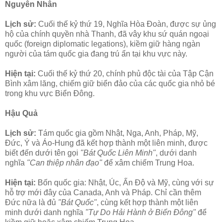
Nguyên Nhân
Lịch sử:
Cuối thế kỷ thứ 19, Nghĩa Hòa Đoàn, được sự ủng
hộ của chính quyền nhà Thanh, đã vây khu sứ quán ngoại
quốc (foreign diplomatic legations), kiềm giữ hàng ngàn
người của tám quốc gia đang trú ẩn tại khu vực này.
Hiện tại:
Cuối thế kỷ thứ 20, chính phủ độc tài của Tập Cận
Bình xâm lăng, chiếm giữ biển đảo của các quốc gia nhỏ bé
trong khu vực Biển Đông.
Hậu Quả
Lịch sử:
Tám quốc gia gồm Nhật, Nga, Anh, Pháp, Mỹ,
Đức, Ý và Áo-Hung đã kết hợp thành một liên minh, được
biết đến dưới tên gọi
"Bát Quốc Liên Minh"
, dưới danh
nghĩa
"Can thiệp nhân đạo"
để xâm chiếm Trung Hoa.
Hiện tại:
Bốn quốc gia: Nhật, Úc, Ấn Độ và Mỹ, cùng với sự
hỗ trợ mới đây của Canada, Anh và Pháp. Chỉ cần thêm
Đức nữa là đủ
"Bát Quốc"
, cùng kết hợp thành một liên
minh dưới danh nghĩa
"Tự Do Hải Hành ở Biển Đông"
để