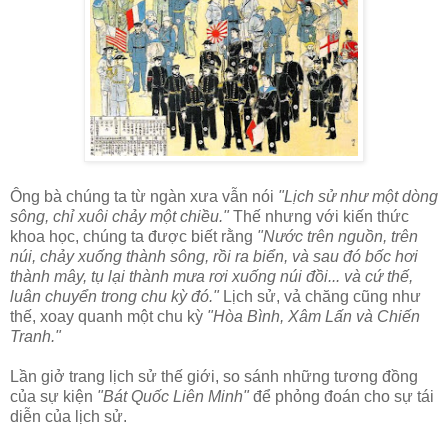
Ông bà chúng ta từ ngàn xưa vẫn nói
"Lịch sử như một dòng
sông, chỉ xuôi chảy một chiều."
Thế nhưng với kiến thức
khoa học, chúng ta được biết rằng
"Nước trên nguồn, trên
núi, chảy xuống thành sông, rồi ra biển, và sau đó bốc hơi
thành mây, tụ lại thành mưa rơi xuống núi đồi... và cứ thế,
luân chuyển trong chu kỳ đó."
Lịch sử, vả chăng cũng như
thế, xoay quanh một chu kỳ
"Hòa Bình, Xâm Lấn và Chiến
Tranh."
Lần giở trang lịch sử thế giới, so sánh những tương đồng
của sự kiện
"Bát Quốc Liên Minh"
để phỏng đoán cho sự tái
diễn của lịch sử.