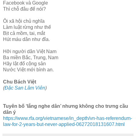
Facebook và Google
Thì chỗ đâu để nói?
Ôi xã hội chủ nghĩa
Làm luật rừng như thế
Bịt cả mồm, tai, mắt
Hút máu dân như đỉa.
Hỡi người dân Việt Nam
Ba miền Bắc, Trung, Nam
Hãy lật đổ cộng sản
Nước Việt mới bình an.
Chu Bách Việt
(
Đặc San Lâm Viên
)
Tuyên bố ‘lắng nghe dân’ nhưng không cho trưng cầu
dân ý
https://www.rfa.org/vietnamese/in_depth/vn-has-referendum-
law-for-2-years-but-never-applied-06272018131607.html