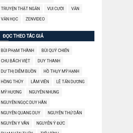
TRUYỆN THẬT NGẮN
VUI CƯỜI
VĂN
VĂN HỌC
ZENVIDEO
ĐỌC THEO TÁC GIẢ
BÙI PHẠM THÀNH
BÙI QUÝ CHIẾN
CHU BÁCH VIỆT
DUY THANH
DƯ THỊ DIỄM BUỒN
HỒ THỤY MỸ HẠNH
HỒNG THÚY
LÂM VIÊN
LÊ TẤN DƯƠNG
MỸ HƯƠNG
NGUYÊN NHUNG
NGUYỄN NGỌC DUY HÂN
NGUYỄN QUANG DUY
NGUYỄN THỨ DÂN
NGUYỄN Y VÂN
NGUYỄN Ý ĐỨC