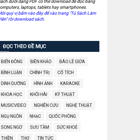
ách dưới dạng PDF có thể download để đọc bằng
omputers, laptops, tablets hay smartphones.
ời quý vị bấm vào đây để vào trang "Tủ Sách Lâm
iên" rồi download sách.
ĐỌC THEO ĐỀ MỤC
BIỂN ĐÔNG
BIÊN KHẢO
BÁO LỀ GIỮA
BÌNH LUẬN
CHÍNH TRỊ
CỔ TÍCH
DINH DƯỠNG
HÌNH ẢNH
KARAOKE
KHOA HỌC
KHÔI HÀI
KỸ THUẬT
MUSICVIDEO
NGHIÊN CỨU
NGHỆ THUẬT
NGỤ NGÔN
NHẠC
QUỐC PHÒNG
SONG NGỮ
SƯU TẦM
SỨC KHOẺ
THIỀN
THƠ
TIN TỨC