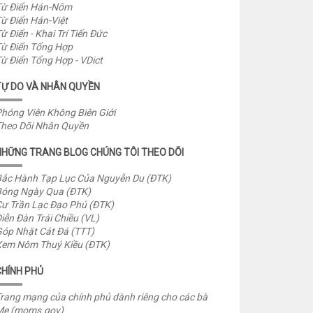
ừ Điển Hán-Nôm
ừ Điển Hán-Việt
ừ Điển - Khai Trí Tiến Đức
ừ Điển Tổng Hợp
ừ Điển Tổng Hợp - VDict
TỰ DO VÀ NHÂN QUYỀN
hóng Viên Không Biên Giới
heo Dõi Nhân Quyền
NHỮNG TRANG BLOG CHÚNG TÔI THEO DÕI
ắc Hành Tạp Lục Của Nguyễn Du (ĐTK)
óng Ngày Qua (ĐTK)
ư Trần Lạc Đạo Phú (ĐTK)
iễn Đàn Trái Chiều (VL)
óp Nhặt Cát Đá (TTT)
em Nôm Thuý Kiều (ĐTK)
CHÍNH PHỦ
rang mạng của chính phủ dành riêng cho các bà
Mẹ (moms.gov)