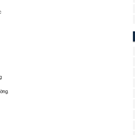
c
g
ờng.