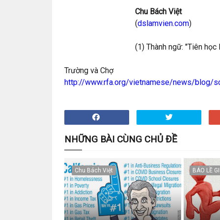
Chu Bách Việt
(
dslamvien.com
)
(1) Thành ngữ: "Tiên học l
Trường và Chợ
http://www.rfa.org/vietnamese/news/blog/
NHỮNG BÀI CÙNG CHỦ ĐỀ
Chu Bách Việt
BÁO LỀ G