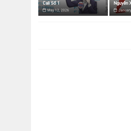
Cali Số 1
Nguyễn X
May 12, 2026
January