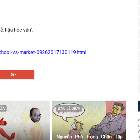
ễ, hậu học văn".
school-vs-market-09262017130119.html
IỮA
BÁO LỀ GIỮA
H
G
Nguyễn Phú Trọng Chầu Tập
T