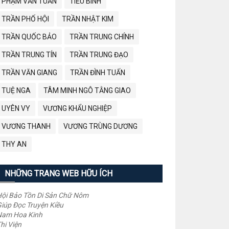
PHẠM VĂN TUẤN
TIỂU BÌNH
TRẦN PHỐ HỘI
TRẦN NHẬT KIM
TRẦN QUỐC BẢO
TRẦN TRUNG CHÍNH
TRẦN TRUNG TÍN
TRẦN TRUNG ĐẠO
TRẦN VĂN GIANG
TRẦN ĐÌNH TUẤN
TUỆ NGA
TÂM MINH NGÔ TẰNG GIAO
UYÊN VY
VƯƠNG KHẨU NGHIỆP
VƯƠNG THANH
VƯƠNG TRÙNG DƯƠNG
THY AN
NHỮNG TRANG WEB HỮU ÍCH
ội Bảo Tồn Di Sản Chữ Nôm
iúp Đọc Truyện Kiều
Nam Hoa Kinh
hi Viện