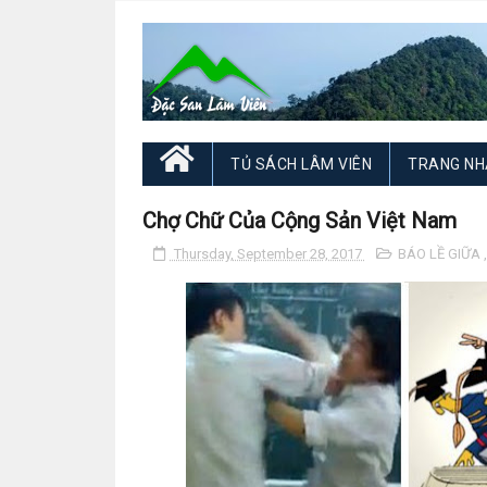
TỦ SÁCH LÂM VIÊN
TRANG NH
Chợ Chữ Của Cộng Sản Việt Nam
Thursday, September 28, 2017
BÁO LỀ GIỮA