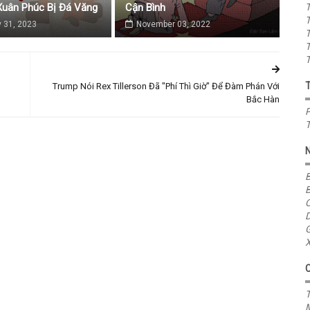
uân Phúc Bị Đá Văng
Cận Bình
T
T
 31, 2023
November 03, 2022
T
T
T
Trump Nói Rex Tillerson Đã "Phí Thì Giờ" Để Đàm Phán Với
Bắc Hàn
P
T
B
B
C
D
G
X
T