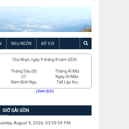
N
NGỤ NGÔN
ĐỐ VUI
Chủ Nhật, ngày 9 tháng 8 năm 2026
Tháng Sáu (Đ)
Tháng Ất Mùi
27
Ngày Ất Mão
Năm Bính Ngọ
Tiết Lập thu
(Xem lịch)
GIỜ SÀI GÒN
unday, August 9, 2026, 04:00:00 PM