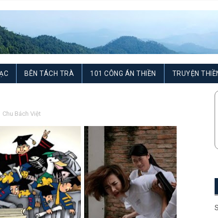
ẠC
BÊN TÁCH TRÀ
101 CÔNG ÁN THIỀN
TRUYỆN THIỀ
,
Chu Bách Việt
S