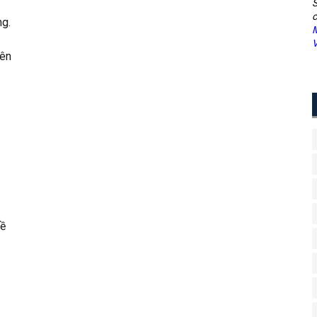
S
c
ng.
M
V
yên
ề