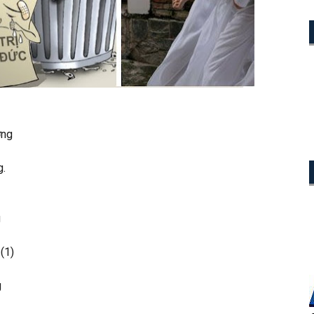
ơng
g.
g
(1)
g