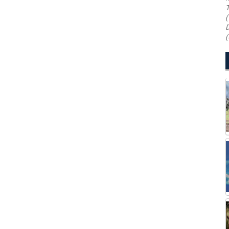
T
(
D
(