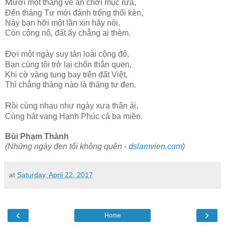
M
ười một tháng về ăn chơi mục rữa,
Đến tháng Tư mới đánh trống thổi kèn,
Này bạn hỡi một lần xin hãy nói,
Còn cộng nô, đất ấy chẳng ai thèm.
Đ
ợi một ngày suy tàn loài cộng đỏ,
Bạn cùng tôi trở lại chốn thân quen,
Khi cờ vàng tung bay trên đất Việt,
Thì chẳng tháng nào là tháng tư đen.
R
ồi cùng nhau như ngày xưa thân ái,
Cùng hát vang Hạnh Phúc cả ba miền.
Bùi Phạm Thành
(Những ngày đen tối không quên -
dslamvien.com
)
at
Saturday, April 22, 2017
‹
›
Home