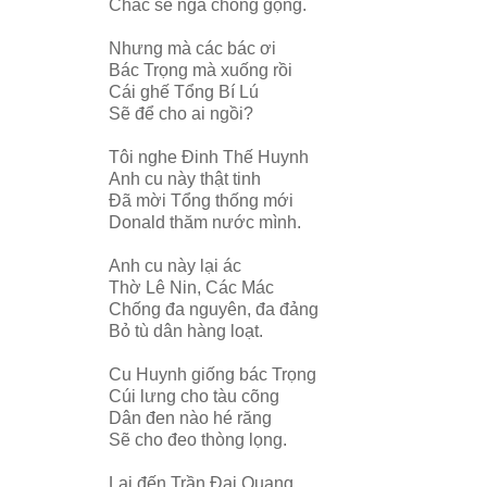
Chắc sẽ ngã chỏng gọng.
Nhưng mà các bác ơi
Bác Trọng mà xuống rồi
Cái ghế Tổng Bí Lú
Sẽ để cho ai ngồi?
Tôi nghe Đinh Thế Huynh
Anh cu này thật tinh
Đã mời Tổng thống mới
Donald thăm nước mình.
Anh cu này lại ác
Thờ Lê Nin, Các Mác
Chống đa nguyên, đa đảng
Bỏ tù dân hàng loạt.
Cu Huynh giống bác Trọng
Cúi lưng cho tàu cõng
Dân đen nào hé răng
Sẽ cho đeo thòng lọng.
Lại đến Trần Đại Quang