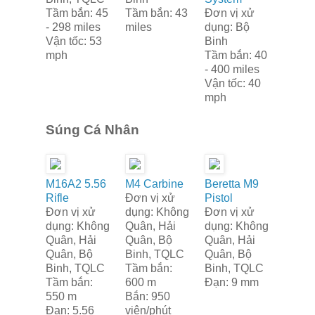
Tầm bắn: 45
Tầm bắn: 43
Đơn vị xử
- 298 miles
miles
dụng: Bộ
Vận tốc: 53
Binh
mph
Tầm bắn: 40
- 400 miles
Vận tốc: 40
mph
Súng Cá Nhân
M16A2 5.56
M4 Carbine
Beretta M9
Rifle
Đơn vị xử
Pistol
Đơn vị xử
dụng: Không
Đơn vị xử
dụng: Không
Quân, Hải
dụng: Không
Quân, Hải
Quân, Bộ
Quân, Hải
Quân, Bộ
Binh, TQLC
Quân, Bộ
Binh, TQLC
Tầm bắn:
Binh, TQLC
Tầm bắn:
600 m
Đạn: 9 mm
550 m
Bắn: 950
Đạn: 5.56
viên/phút