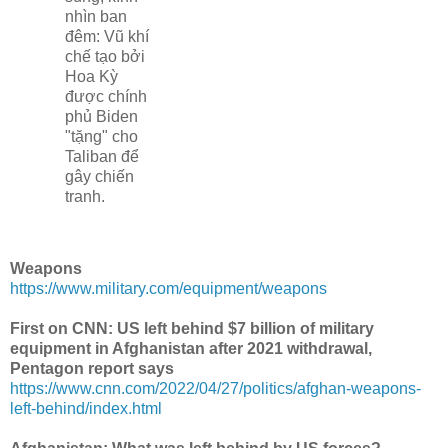
nhìn ban
đêm: Vũ khí
chế tạo bởi
Hoa Kỳ
được chính
phủ Biden
"tặng" cho
Taliban để
gây chiến
tranh.
Weapons
https://www.military.com/equipment/weapons
First on CNN: US left behind $7 billion of military
equipment in Afghanistan after 2021 withdrawal,
Pentagon report says
https://www.cnn.com/2022/04/27/politics/afghan-weapons-
left-behind/index.html