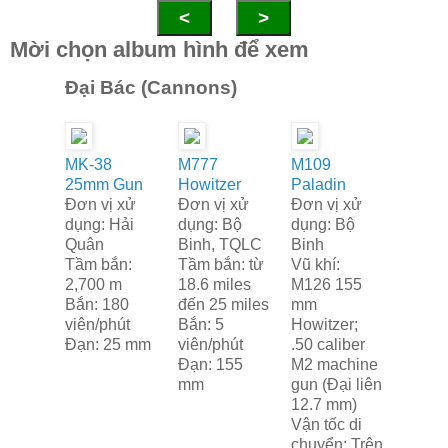
<
>
Mời chọn album hình để xem
Đại Bác (Cannons)
MK-38
M777
M109
25mm Gun
Howitzer
Paladin
Đơn vị xử
Đơn vị xử
Đơn vị xử
dụng: Hải
dụng: Bộ
dụng: Bộ
Quân
Binh, TQLC
Binh
Tầm bắn:
Tầm bắn: từ
Vũ khí:
2,700 m
18.6 miles
M126 155
Bắn: 180
đến 25 miles
mm
viên/phút
Bắn: 5
Howitzer;
Đạn: 25 mm
viên/phút
.50 caliber
Đạn: 155
M2 machine
mm
gun (Đại liên
12.7 mm)
Vận tốc di
chuyển: Trên