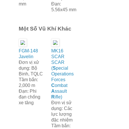
mm
Đạn:
5.56x45 mm
Một Số Vũ Khí Khác
FGM-148
MK16
Javelin
SCAR
Đơn vị xử
SCAR
dụng: Bộ
(
S
pecial
Binh, TQLC
Operations
Tầm bắn:
Forces
2,000 m
C
ombat
Đạn: Phi
A
ssault
đạn chống
R
ifle)
xe tăng
Đơn vị sử
dụng: Các
lực lượng
đặc nhiệm
Tầm bắn: