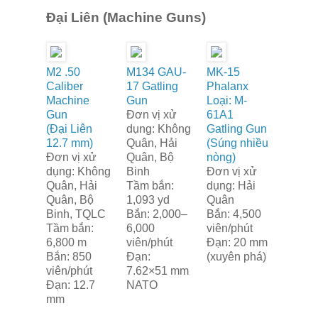
Đại Liên (Machine Guns)
M2 .50
M134 GAU-
MK-15
Caliber
17 Gatling
Phalanx
Machine
Gun
Loại: M-
Gun
Đơn vị xử
61A1
(Đại Liên
dụng: Không
Gatling Gun
12.7 mm)
Quân, Hải
(Súng nhiều
Đơn vị xử
Quân, Bộ
nòng)
dụng: Không
Binh
Đơn vị xử
Quân, Hải
Tầm bắn:
dụng: Hải
Quân, Bộ
1,093 yd
Quân
Binh, TQLC
Bắn: 2,000–
Bắn: 4,500
Tầm bắn:
6,000
viên/phút
6,800 m
viên/phút
Đạn: 20 mm
Bắn: 850
Đạn:
(xuyên phá)
viên/phút
7.62×51 mm
Đạn: 12.7
NATO
mm