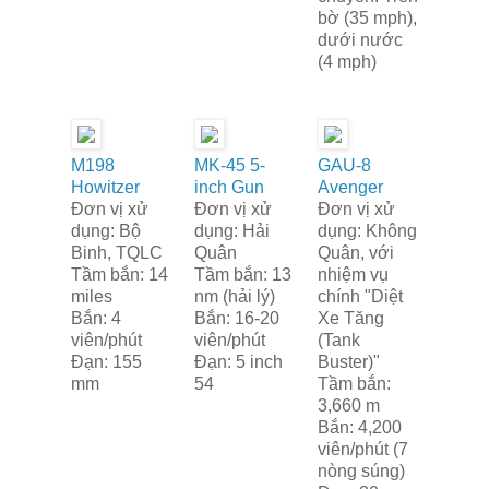
bờ (35 mph),
dưới nước
(4 mph)
M198
MK-45 5-
GAU-8
Howitzer
inch Gun
Avenger
Đơn vị xử
Đơn vị xử
Đơn vị xử
dụng: Bộ
dụng: Hải
dụng: Không
Binh, TQLC
Quân
Quân, với
Tầm bắn: 14
Tầm bắn: 13
nhiệm vụ
miles
nm (hải lý)
chính "Diệt
Bắn: 4
Bắn: 16-20
Xe Tăng
viên/phút
viên/phút
(Tank
Đạn: 155
Đạn: 5 inch
Buster)"
mm
54
Tầm bắn:
3,660 m
Bắn: 4,200
viên/phút (7
nòng súng)