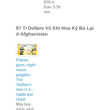
600 m
Đạn: 5.56
mm
$7 Tỉ Dollars Vũ Khí Hoa Kỷ Bỏ Lại
ở Afghanistan
Planes,
guns, night-
vision
goggles:
The
Taliban's
new U.S.-
made war
chest
Máy bay,
súng, kính