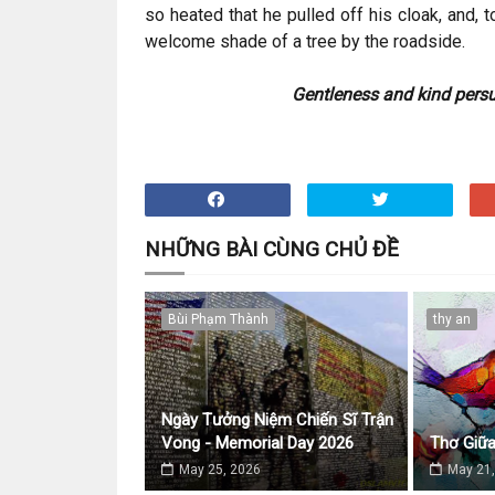
so heated that he pulled off his cloak, and,
welcome shade of a tree by the roadside.
Gentleness and kind persu
NHỮNG BÀI CÙNG CHỦ ĐỀ
Bùi Phạm Thành
thy an
Ngày Tưởng Niệm Chiến Sĩ Trận
Vong - Memorial Day 2026
Thơ Giữ
May 25, 2026
May 21,