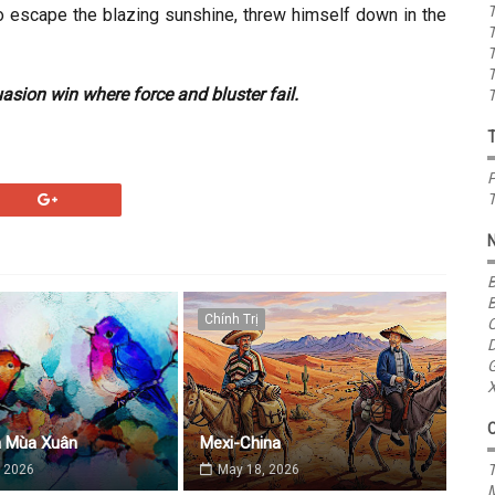
T
 to escape the blazing sunshine, threw himself down in the
T
T
T
asion win where force and bluster fail.
T
P
T
B
B
Chính Trị
C
D
G
X
a Mùa Xuân
Mexi-China
T
 2026
May 18, 2026