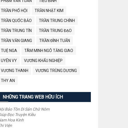
PHẠM VĂN TUẤN
TIỂU BÌNH
TRẦN PHỐ HỘI
TRẦN NHẬT KIM
TRẦN QUỐC BẢO
TRẦN TRUNG CHÍNH
TRẦN TRUNG TÍN
TRẦN TRUNG ĐẠO
TRẦN VĂN GIANG
TRẦN ĐÌNH TUẤN
TUỆ NGA
TÂM MINH NGÔ TẰNG GIAO
UYÊN VY
VƯƠNG KHẨU NGHIỆP
VƯƠNG THANH
VƯƠNG TRÙNG DƯƠNG
THY AN
NHỮNG TRANG WEB HỮU ÍCH
ội Bảo Tồn Di Sản Chữ Nôm
iúp Đọc Truyện Kiều
Nam Hoa Kinh
hi Viện