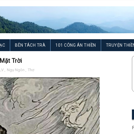
ẠC
BÊN TÁCH TRÀ
101 CÔNG ÁN THIỀN
TRUYỆN THIỀ
Mặt Trời
LV
,
Ngụ Ngôn
,
Thơ
F