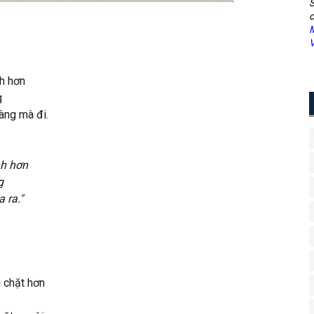
S
c
M
V
nh hơn
g
àng mà đi.
nh hơn
g
 ra."
 chặt hơn