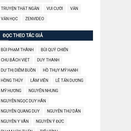
TRUYỆN THẬT NGẮN
VUI CƯỜI
VĂN
VĂN HỌC
ZENVIDEO
ĐỌC THEO TÁC GIẢ
BÙI PHẠM THÀNH
BÙI QUÝ CHIẾN
CHU BÁCH VIỆT
DUY THANH
DƯ THỊ DIỄM BUỒN
HỒ THỤY MỸ HẠNH
HỒNG THÚY
LÂM VIÊN
LÊ TẤN DƯƠNG
MỸ HƯƠNG
NGUYÊN NHUNG
NGUYỄN NGỌC DUY HÂN
NGUYỄN QUANG DUY
NGUYỄN THỨ DÂN
NGUYỄN Y VÂN
NGUYỄN Ý ĐỨC