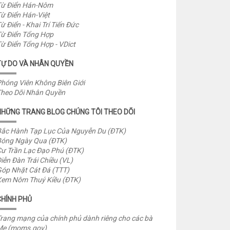
ừ Điển Hán-Nôm
ừ Điển Hán-Việt
ừ Điển - Khai Trí Tiến Đức
ừ Điển Tổng Hợp
ừ Điển Tổng Hợp - VDict
TỰ DO VÀ NHÂN QUYỀN
hóng Viên Không Biên Giới
heo Dõi Nhân Quyền
NHỮNG TRANG BLOG CHÚNG TÔI THEO DÕI
ắc Hành Tạp Lục Của Nguyễn Du (ĐTK)
óng Ngày Qua (ĐTK)
ư Trần Lạc Đạo Phú (ĐTK)
iễn Đàn Trái Chiều (VL)
óp Nhặt Cát Đá (TTT)
em Nôm Thuý Kiều (ĐTK)
CHÍNH PHỦ
rang mạng của chính phủ dành riêng cho các bà
Mẹ (moms.gov)