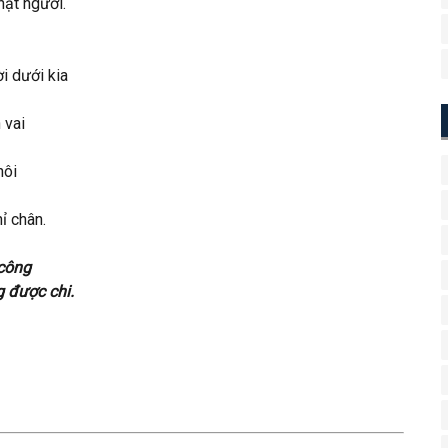
ặt người.
i dưới kia
 vai
hôi
ỉ chân.
công
 được chi.