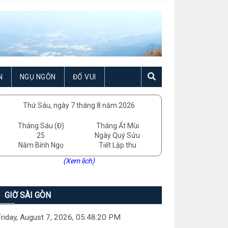
N
NGỤ NGÔN
ĐỐ VUI
Thứ Sáu, ngày 7 tháng 8 năm 2026
Tháng Sáu (Đ)
Tháng Ất Mùi
25
Ngày Quý Sửu
Năm Bính Ngọ
Tiết Lập thu
(Xem lịch)
GIỜ SÀI GÒN
riday, August 7, 2026, 05:48:22 PM