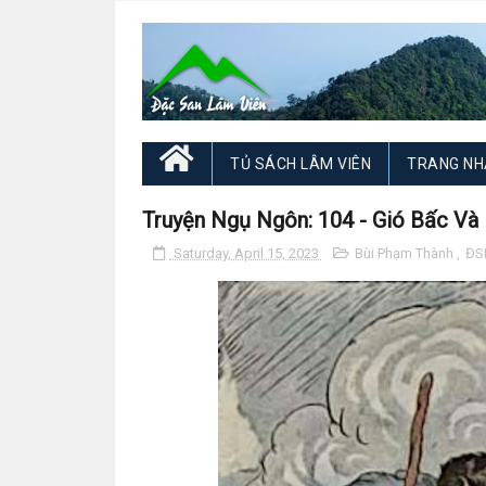
TỦ SÁCH LÂM VIÊN
TRANG NH
Truyện Ngụ Ngôn: 104 - Gió Bấc Và 
Saturday, April 15, 2023
Bùi Phạm Thành
,
ĐS