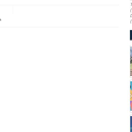
T
(
D
n
(