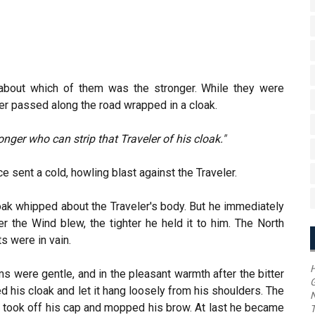
about which of them was the stronger. While they were
ler passed along the road wrapped in a cloak.
ronger who can strip that Traveler of his cloak."
 sent a cold, howling blast against the Traveler.
loak whipped about the Traveler's body. But he immediately
r the Wind blew, the tighter he held it to him. The North
ts were in vain.
H
ms were gentle, and in the pleasant warmth after the bitter
G
d his cloak and let it hang loosely from his shoulders. The
took off his cap and mopped his brow. At last he became
T