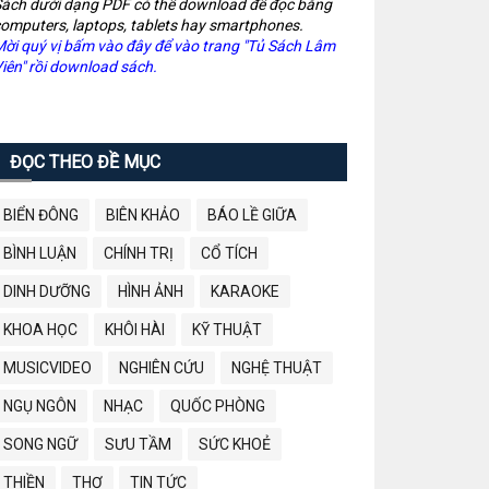
ách dưới dạng PDF có thể download để đọc bằng
omputers, laptops, tablets hay smartphones.
ời quý vị bấm vào đây để vào trang "Tủ Sách Lâm
iên" rồi download sách.
ĐỌC THEO ĐỀ MỤC
BIỂN ĐÔNG
BIÊN KHẢO
BÁO LỀ GIỮA
BÌNH LUẬN
CHÍNH TRỊ
CỔ TÍCH
DINH DƯỠNG
HÌNH ẢNH
KARAOKE
KHOA HỌC
KHÔI HÀI
KỸ THUẬT
MUSICVIDEO
NGHIÊN CỨU
NGHỆ THUẬT
NGỤ NGÔN
NHẠC
QUỐC PHÒNG
SONG NGỮ
SƯU TẦM
SỨC KHOẺ
THIỀN
THƠ
TIN TỨC