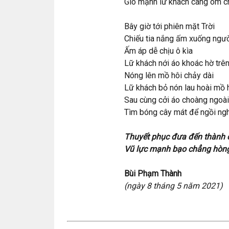
Gió mạnh lữ khách càng ôm ch
Bây giờ tới phiên mặt Trời
Chiếu tia nắng ấm xuống ngườ
Ấm áp dễ chịu ô kìa
Lữ khách nới áo khoác hờ trên
Nóng lên mồ hôi chảy dài
Lữ khách bỏ nón lau hoài mồ 
Sau cùng cởi áo choàng ngoài
Tìm bóng cây mát để ngồi ngh
Thuyết phục đưa đến thành 
Vũ lực mạnh bạo chẳng hòng
Bùi Phạm Thành
(ngày 8 tháng 5 năm 2021)