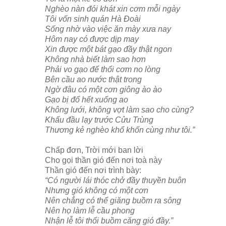
Nghèo nàn đói khát xin cơm mỗi ngày
Tôi vốn sinh quán Hà Đoài
Sống nhờ vào việc ăn mày xưa nay
Hôm nay có được dịp may
Xin được một bát gạo đầy thật ngon
Không nhà biết làm sao hơn
Phải vo gạo để thổi cơm no lòng
Bên cầu ao nước thật trong
Ngờ đâu có một cơn giông ào ào
Gạo bị đổ hết xuống ao
Không lưới, không vợt làm sao cho cùng?
Khấu đầu lạy trước Cửu Trùng
Thương kẻ nghèo khổ khốn cùng như tôi.”
Chấp đơn, Trời mới ban lời
Cho gọi thần gió đến nơi toà này
Thần gió đến nơi trình bày:
“Có người lái thóc chở đầy thuyền buôn
Nhưng gió không có một cơn
Nên chẳng có thể giăng buồm ra sông
Nên họ làm lễ cầu phong
Nhận lễ tôi thổi buồm căng gió đầy.”