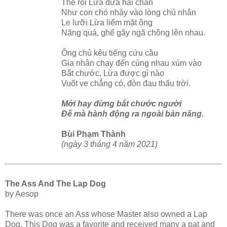
Thế rồi Lừa đưa hai chân
Như con chó nhảy vào lòng chủ nhân
Le lưỡi Lừa liếm mặt ông
Nặng quá, ghế gãy ngã chồng lên nhau.
Ông chủ kêu tiếng cứu cầu
Gia nhân chạy đến cùng nhau xúm vào
Bắt chước, Lừa được gì nào
Vuốt ve chẳng có, đòn đau thấu trời.
Mới hay đừng bắt chước người
Để mà hành động ra ngoài bản năng.
Bùi Phạm Thành
(ngày 3 tháng 4 năm 2021)
The Ass And The Lap Dog
by Aesop
There was once an Ass whose Master also owned a Lap
Dog. This Dog was a favorite and received many a pat and