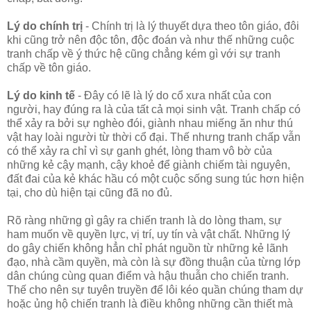
Lý do chính trị
- Chính trị là lý thuyết dựa theo tôn giáo, đôi
khi cũng trở nên độc tôn, độc đoán và như thế những cuộc
tranh chấp về ý thức hệ cũng chẳng kém gì với sự tranh
chấp về tôn giáo.
Lý do kinh tế
- Đây có lẽ là lý do cổ xưa nhất của con
người, hay đúng ra là của tất cả mọi sinh vật. Tranh chấp có
thể xảy ra bởi sự nghèo đói, giành nhau miếng ăn như thú
vật hay loài người từ thời cổ đại. Thế nhưng tranh chấp vẫn
có thể xảy ra chỉ vì sự ganh ghét, lòng tham vô bờ của
những kẻ cậy mạnh, cậy khoẻ để giành chiếm tài nguyên,
đất đai của kẻ khác hầu có một cuộc sống sung túc hơn hiện
tại, cho dù hiện tại cũng đã no đủ.
Rõ ràng những gì gây ra chiến tranh là do lòng tham, sự
ham muốn về quyền lực, vị trí, uy tín và vật chất. Những lý
do gây chiến không hẳn chỉ phát nguồn từ những kẻ lãnh
đạo, nhà cầm quyền, mà còn là sự đồng thuận của từng lớp
dân chúng cùng quan điểm và hậu thuẫn cho chiến tranh.
Thế cho nên sự tuyên truyền để lôi kéo quần chúng tham dự
hoặc ủng hộ chiến tranh là điều không những cần thiết mà