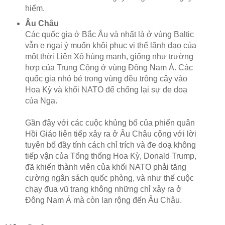
hiểm.
Âu Châu
Các quốc gia ở Bắc Âu và nhất là ở vùng Baltic
vẫn e ngại ý muốn khôi phục vị thế lãnh đạo của
một thời Liên Xô hùng mạnh, giống như trường
hợp của Trung Cộng ở vùng Đông Nam Á. Các
quốc gia nhỏ bé trong vùng đều trông cậy vào
Hoa Kỳ và khối NATO để chống lại sự đe doạ
của Nga.
Gần đây với các cuộc khủng bố của phiến quân
Hồi Giáo liên tiếp xảy ra ở Âu Châu cộng với lời
tuyên bố đầy tính cách chỉ trích và đe doạ không
tiếp vận của Tổng thống Hoa Kỳ, Donald Trump,
đã khiến thành viên của khối NATO phải tăng
cường ngân sách quốc phòng, và như thế cuộc
chạy đua vũ trang không những chỉ xảy ra ở
Đông Nam Á mà còn lan rộng đến Âu Châu.