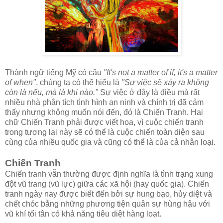
Thành ngữ tiếng Mỹ có câu
"It's not a matter of if, it's a matter
of when"
, chúng ta có thể hiểu là
"Sự việc sẽ xảy ra không
còn là nếu, mà là khi nào."
Sự việc ở đây là điều mà rất
nhiều nhà phân tích tình hình an ninh và chính trị đã cảm
thấy nhưng không muốn nói đến, đó là Chiến Tranh. Hai
chữ Chiến Tranh phải được viết hoa, vì cuộc chiến tranh
trong tương lai này sẽ có thể là cuộc chiến toàn diện sau
cùng của nhiều quốc gia và cũng có thể là của cả nhân loại.
Chiến Tranh
Chiến tranh vẫn thường được định nghĩa là tình trạng xung
đột vũ trang (vũ lực) giữa các xã hội (hay quốc gia). Chiến
tranh ngày nay được biết đến bởi sự hung bạo, hủy diệt và
chết chóc bằng những phương tiện quân sự hùng hậu với
vũ khí tối tân có khả năng tiêu diệt hàng loạt.