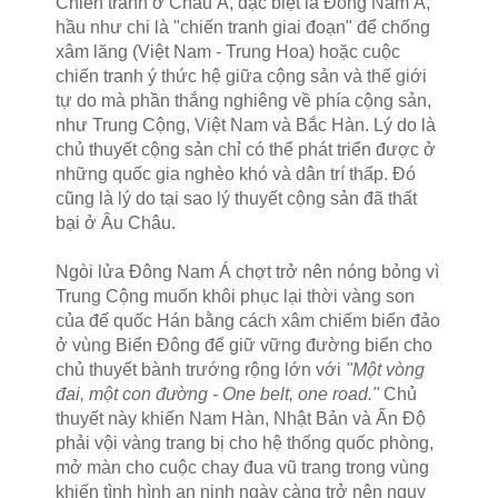
Chiến tranh ở Châu Á, đặc biệt là Đông Nam Á,
hầu như chi là "chiến tranh giai đoạn" để chống
xâm lăng (Việt Nam - Trung Hoa) hoặc cuộc
chiến tranh ý thức hệ giữa cộng sản và thế giới
tự do mà phần thắng nghiêng về phía cộng sản,
như Trung Cộng, Việt Nam và Bắc Hàn. Lý do là
chủ thuyết cộng sản chỉ có thể phát triển được ở
những quốc gia nghèo khó và dân trí thấp. Đó
cũng là lý do tại sao lý thuyết cộng sản đã thất
bại ở Âu Châu.
Ngòi lửa Đông Nam Á chợt trở nên nóng bỏng vì
Trung Cộng muốn khôi phục lại thời vàng son
của đế quốc Hán bằng cách xâm chiếm biển đảo
ở vùng Biển Đông để giữ vững đường biển cho
chủ thuyết bành trướng rộng lớn với
"Một vòng
đai, một con đường - One belt, one road."
Chủ
thuyết này khiến Nam Hàn, Nhật Bản và Ấn Độ
phải vội vàng trang bị cho hệ thống quốc phòng,
mở màn cho cuộc chay đua vũ trang trong vùng
khiến tình hình an ninh ngày càng trở nên nguy