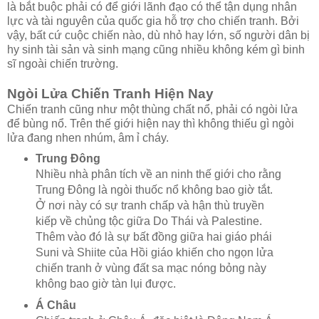
là bắt buộc phải có để giới lãnh đạo có thể tận dụng nhân
lực và tài nguyên của quốc gia hỗ trợ cho chiến tranh. Bởi
vậy, bất cứ cuộc chiến nào, dù nhỏ hay lớn, số người dân bị
hy sinh tài sản và sinh mạng cũng nhiều không kém gì binh
sĩ ngoài chiến trường.
Ngòi Lửa Chiến Tranh Hiện Nay
Chiến tranh cũng như một thùng chất nổ, phải có ngòi lửa
để bùng nổ. Trên thế giới hiện nay thì không thiếu gì ngòi
lửa đang nhen nhúm, âm ỉ cháy.
Trung Đông
Nhiều nhà phân tích về an ninh thế giới cho rằng
Trung Đông là ngòi thuốc nổ không bao giờ tắt.
Ở nơi này có sự tranh chấp và hận thù truyền
kiếp về chủng tộc giữa Do Thái và Palestine.
Thêm vào đó là sự bất đồng giữa hai giáo phái
Suni và Shiite của Hồi giáo khiến cho ngọn lửa
chiến tranh ở vùng đất sa mạc nóng bỏng này
không bao giờ tàn lụi được.
Á Châu