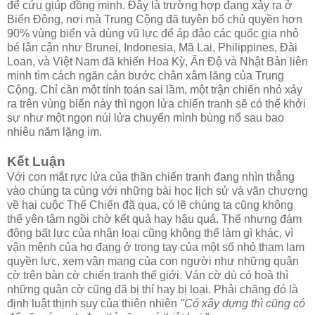
để cứu giúp đồng minh. Đây là trường hợp đang xảy ra ở
Biển Đông, nơi mà Trung Cộng đã tuyên bố chủ quyền hơn
90% vùng biển và dùng vũ lực để áp đảo các quốc gia nhỏ
bé lân cận như Brunei, Indonesia, Mã Lai, Philippines, Đài
Loan, và Việt Nam đã khiến Hoa Kỳ, Ấn Độ và Nhật Bản liên
minh tìm cách ngăn cản bước chân xâm lăng của Trung
Cộng. Chỉ cần một tính toán sai lầm, một trận chiến nhỏ xảy
ra trên vùng biển này thì ngọn lửa chiến tranh sẽ có thể khởi
sự như một ngọn núi lửa chuyển mình bùng nổ sau bao
nhiêu năm lặng im.
Kết Luận
Với con mắt rực lửa của thần chiến tranh đang nhìn thẳng
vào chúng ta cùng với những bài học lịch sử và văn chương
về hai cuộc Thế Chiến đã qua, có lẽ chúng ta cũng không
thể yên tâm ngồi chờ kết quả hay hậu quả. Thế nhưng đám
đông bất lực của nhân loại cũng không thể làm gì khác, vì
vận mệnh của họ đang ở trong tay của một số nhỏ tham lam
quyền lực, xem vận mạng của con người như những quân
cờ trên bàn cờ chiến tranh thế giới. Ván cờ dù có hoà thì
những quân cờ cũng đã bị thí hay bị loại. Phải chăng đó là
định luật thịnh suy của thiên nhiên
"Có xây dựng thì cũng có