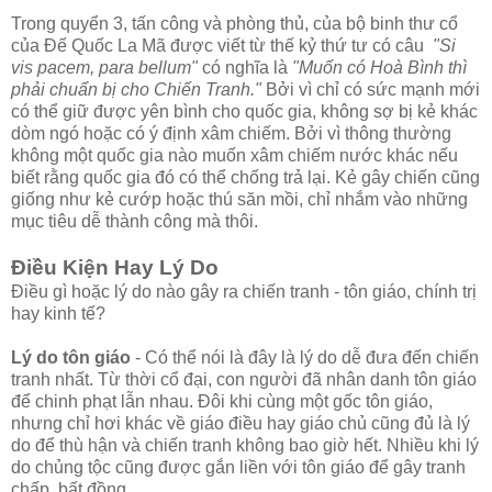
Trong quyển 3, tấn công và phòng thủ, của bộ binh thư cổ
của Đế Quốc La Mã được viết từ thế kỷ thứ tư có câu
"Si
vis pacem, para bellum"
có nghĩa là
"Muốn có Hoà Bình thì
phải chuẩn bị cho Chiến Tranh."
Bởi vì chỉ có sức mạnh mới
có thể giữ được yên bình cho quốc gia, không sợ bị kẻ khác
dòm ngó hoặc có ý định xâm chiếm. Bởi vì thông thường
không một quốc gia nào muốn xâm chiếm nước khác nếu
biết rằng quốc gia đó có thể chống trả lại. Kẻ gây chiến cũng
giống như kẻ cướp hoặc thú săn mồi, chỉ nhắm vào những
mục tiêu dễ thành công mà thôi.
Điều Kiện Hay Lý Do
Điều gì hoặc lý do nào gây ra chiến tranh - tôn giáo, chính trị
hay kinh tế?
Lý do tôn giáo
- Có thể nói là đây là lý do dễ đưa đến chiến
tranh nhất. Từ thời cổ đại, con người đã nhân danh tôn giáo
để chinh phạt lẫn nhau. Đôi khi cùng một gốc tôn giáo,
nhưng chỉ hơi khác về giáo điều hay giáo chủ cũng đủ là lý
do để thù hận và chiến tranh không bao giờ hết. Nhiều khi lý
do chủng tộc cũng được gắn liền với tôn giáo để gây tranh
chấp, bất đồng.