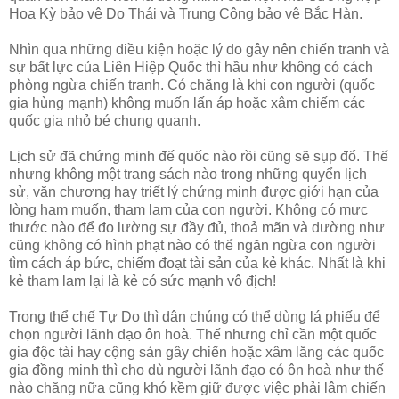
Hoa Kỳ bảo vệ Do Thái và Trung Cộng bảo vệ Bắc Hàn.
Nhìn qua những điều kiện hoặc lý do gây nên chiến tranh và
sự bất lực của Liên Hiệp Quốc thì hầu như không có cách
phòng ngừa chiến tranh. Có chăng là khi con người (quốc
gia hùng mạnh) không muốn lấn áp hoặc xâm chiếm các
quốc gia nhỏ bé chung quanh.
Lịch sử đã chứng minh đế quốc nào rồi cũng sẽ sụp đổ. Thế
nhưng không một trang sách nào trong những quyển lịch
sử, văn chương hay triết lý chứng minh được giới hạn của
lòng ham muốn, tham lam của con người. Không có mực
thước nào để đo lường sự đầy đủ, thoả mãn và dường như
cũng không có hình phạt nào có thể ngăn ngừa con người
tìm cách áp bức, chiếm đoạt tài sản của kẻ khác. Nhất là khi
kẻ tham lam lại là kẻ có sức mạnh vô địch!
Trong thể chế Tự Do thì dân chúng có thể dùng lá phiếu để
chọn người lãnh đạo ôn hoà. Thế nhưng chỉ cần một quốc
gia độc tài hay cộng sản gây chiến hoặc xâm lăng các quốc
gia đồng minh thì cho dù người lãnh đạo có ôn hoà như thế
nào chăng nữa cũng khó kềm giữ được việc phải lâm chiến