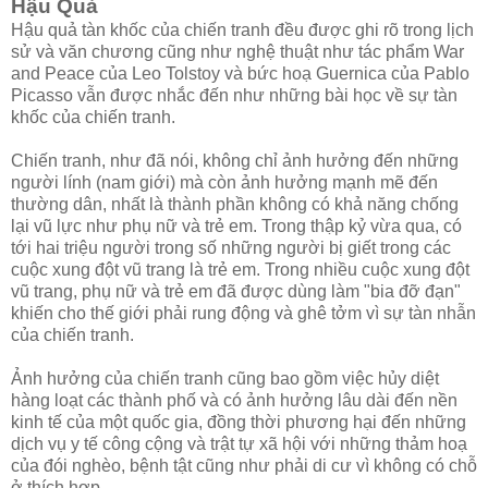
Hậu Quả
Hậu quả tàn khốc của chiến tranh đều được ghi rõ trong lịch
sử và văn chương cũng như nghệ thuật như tác phẩm War
and Peace của Leo Tolstoy và bức hoạ Guernica của Pablo
Picasso vẫn được nhắc đến như những bài học về sự tàn
khốc của chiến tranh.
Chiến tranh, như đã nói, không chỉ ảnh hưởng đến những
người lính (nam giới) mà còn ảnh hưởng mạnh mẽ đến
thường dân, nhất là thành phần không có khả năng chống
lại vũ lực như phụ nữ và trẻ em. Trong thập kỷ vừa qua, có
tới hai triệu người trong số những người bị giết trong các
cuộc xung đột vũ trang là trẻ em. Trong nhiều cuộc xung đột
vũ trang, phụ nữ và trẻ em đã được dùng làm "bia đỡ đạn"
khiến cho thế giới phải rung động và ghê tởm vì sự tàn nhẫn
của chiến tranh.
Ảnh hưởng của chiến tranh cũng bao gồm việc hủy diệt
hàng loạt các thành phố và có ảnh hưởng lâu dài đến nền
kinh tế của một quốc gia, đồng thời phương hại đến những
dịch vụ y tế công cộng và trật tự xã hội với những thảm hoạ
của đói nghèo, bệnh tật cũng như phải di cư vì không có chỗ
ở thích hợp.