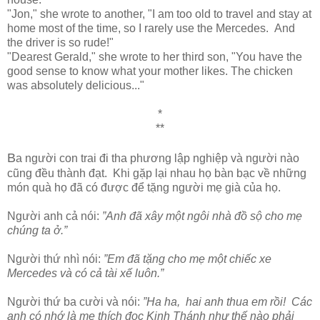
"Jon," she wrote to another, "I am too old to travel and stay at
home most of the time, so I rarely use the Mercedes. And
the driver is so rude!"
"Dearest Gerald," she wrote to her third son, "You have the
good sense to know what your mother likes. The chicken
was absolutely delicious..."
*
**
B
a người con trai đi tha phương lập nghiệp và người nào
cũng đều thành đạt. Khi gặp lại nhau họ bàn bạc về những
món quà họ đã có được để tặng người mẹ già của họ.
Người anh cả nói:
”Anh đã xây một ngôi nhà đồ sộ cho mẹ
chúng ta ở.”
Người thứ nhì nói:
”Em đã tặng cho mẹ một chiếc xe
Mercedes và có cả tài xế luôn.”
Người thứ ba cười và nói:
”Ha ha, hai anh thua em rồi! Các
anh có nhớ là mẹ thích đọc Kinh Thánh như thế nào phải