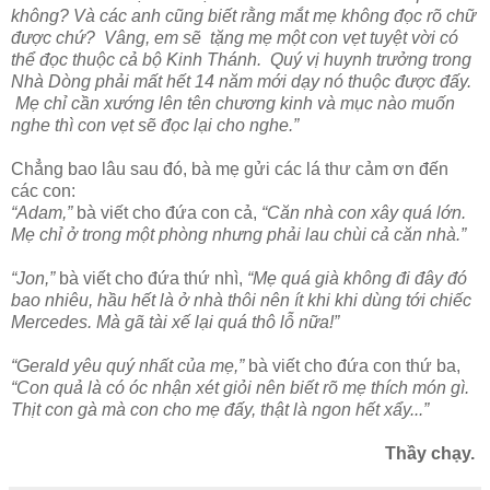
không? Và các anh cũng biết rằng mắt mẹ không đọc rõ chữ
được chứ? Vâng, em sẽ tặng mẹ một con vẹt tuyệt vời có
thể đọc thuộc cả bộ Kinh Thánh. Quý vị huynh trưởng trong
Nhà Dòng phải mất hết 14 năm mới dạy nó thuộc được đấy.
Mẹ chỉ cần xướng lên tên chương kinh và mục nào muốn
nghe thì con vẹt sẽ đọc lại cho nghe.”
Chẳng bao lâu sau đó, bà mẹ gửi các lá thư cảm ơn đến
các con:
“Adam,”
bà viết cho đứa con cả,
“Căn nhà con xây quá lớn.
Mẹ chỉ ở trong một phòng nhưng phải lau chùi cả căn nhà.”
“Jon,”
bà viết cho đứa thứ nhì,
“Mẹ quá già không đi đây đó
bao nhiêu, hầu hết là ở nhà thôi nên ít khi khi dùng tới chiếc
Mercedes. Mà gã tài xế lại quá thô lỗ nữa!”
“Gerald yêu quý nhất của mẹ,”
bà viết cho đứa con thứ ba,
“Con quả là có óc nhận xét giỏi nên biết rõ mẹ thích món gì.
Thịt con gà mà con cho mẹ đấy, thật là ngon hết xẩy...”
Thầy chạy.