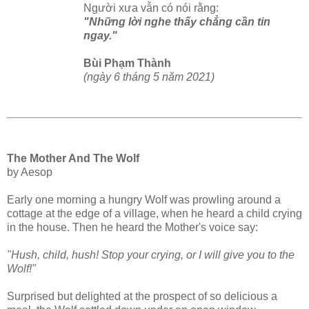
Người xưa vẫn có nói rằng:
"Những lời nghe thấy chẳng cần tin
ngay."
Bùi Phạm Thành
(ngày 6 tháng 5 năm 2021)
The Mother And The Wolf
by Aesop
Early one morning a hungry Wolf was prowling around a
cottage at the edge of a village, when he heard a child crying
in the house. Then he heard the Mother's voice say:
"Hush, child, hush! Stop your crying, or I will give you to the
Wolf!"
Surprised but delighted at the prospect of so delicious a