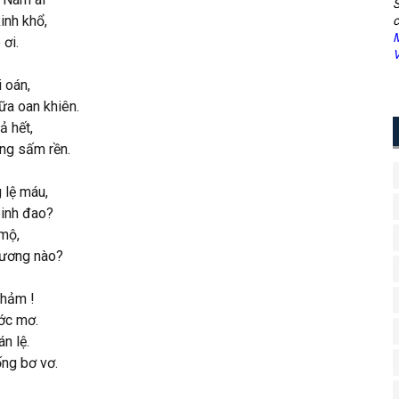
S
inh khổ,
c
M
 ơi.
V
 oán,
ữa oan khiên.
ả hết,
ng sấm rền.
 lệ máu,
inh đao?
 mộ,
hương nào?
thảm !
ớc mơ.
n lệ.
ng bơ vơ.