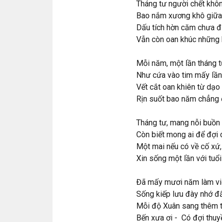
Tháng tư người chết khô
Bao nắm xương khô giữa
Dấu tích hờn căm chưa đ
Vẫn còn oan khúc những 
Mỗi năm, một lần tháng t
Như cứa vào tim mấy lần
Vết cắt oan khiên từ dạo
Rịn suốt bao năm chẳng 
Tháng tư, mang nỗi buồn 
Còn biết mong ai để đợi 
Một mai nếu có về cố xứ,
Xin sống một lần với tuổi
Đã mấy mươi năm làm vi
Sống kiếp lưu đày nhớ đ
Mỗi độ Xuân sang thêm t
Bến xưa ơi - Có đợi thuyề