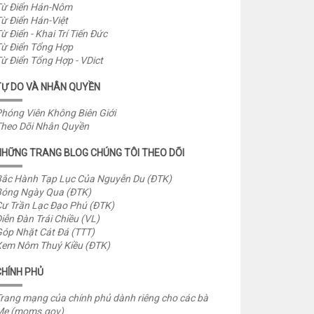
ừ Điển Hán-Nôm
ừ Điển Hán-Việt
ừ Điển - Khai Trí Tiến Đức
ừ Điển Tổng Hợp
ừ Điển Tổng Hợp - VDict
TỰ DO VÀ NHÂN QUYỀN
hóng Viên Không Biên Giới
heo Dõi Nhân Quyền
NHỮNG TRANG BLOG CHÚNG TÔI THEO DÕI
ắc Hành Tạp Lục Của Nguyễn Du (ĐTK)
óng Ngày Qua (ĐTK)
ư Trần Lạc Đạo Phú (ĐTK)
iễn Đàn Trái Chiều (VL)
óp Nhặt Cát Đá (TTT)
em Nôm Thuý Kiều (ĐTK)
CHÍNH PHỦ
rang mạng của chính phủ dành riêng cho các bà
Mẹ (moms.gov)