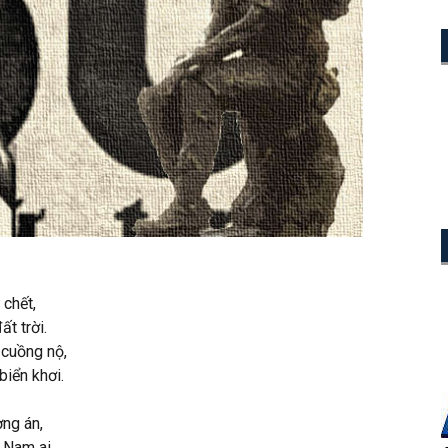
 chết,
t trời.
cuồng nộ,
biển khơi.
ng án,
 Nam ai