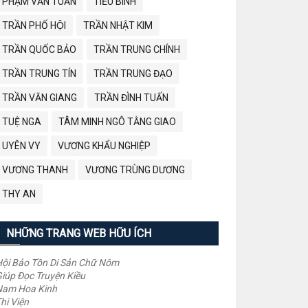
PHẠM VĂN TUẤN
TIỂU BÌNH
TRẦN PHỐ HỘI
TRẦN NHẬT KIM
TRẦN QUỐC BẢO
TRẦN TRUNG CHÍNH
TRẦN TRUNG TÍN
TRẦN TRUNG ĐẠO
TRẦN VĂN GIANG
TRẦN ĐÌNH TUẤN
TUỆ NGA
TÂM MINH NGÔ TẰNG GIAO
UYÊN VY
VƯƠNG KHẨU NGHIỆP
VƯƠNG THANH
VƯƠNG TRÙNG DƯƠNG
THY AN
NHỮNG TRANG WEB HỮU ÍCH
ội Bảo Tồn Di Sản Chữ Nôm
iúp Đọc Truyện Kiều
Nam Hoa Kinh
hi Viện