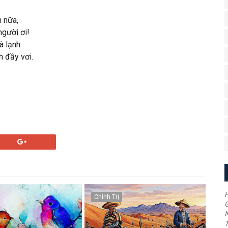
n nữa,
người ơi!
 lạnh.
h đầy vơi.
H
Chính Trị
G
T