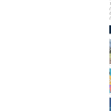
T
(
D
(