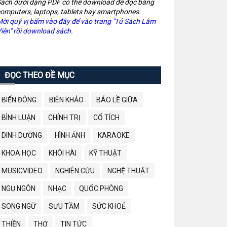
ách dưới dạng PDF có thể download để đọc bằng
omputers, laptops, tablets hay smartphones.
ời quý vị bấm vào đây để vào trang "Tủ Sách Lâm
iên" rồi download sách.
ĐỌC THEO ĐỀ MỤC
BIỂN ĐÔNG
BIÊN KHẢO
BÁO LỀ GIỮA
BÌNH LUẬN
CHÍNH TRỊ
CỔ TÍCH
DINH DƯỠNG
HÌNH ẢNH
KARAOKE
KHOA HỌC
KHÔI HÀI
KỸ THUẬT
MUSICVIDEO
NGHIÊN CỨU
NGHỆ THUẬT
NGỤ NGÔN
NHẠC
QUỐC PHÒNG
SONG NGỮ
SƯU TẦM
SỨC KHOẺ
THIỀN
THƠ
TIN TỨC