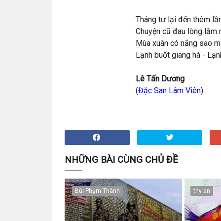
Tháng tư lại đến thêm lầ
Chuyện cũ đau lòng lắm 
Mùa xuân có nắng sao mà
Lạnh buốt giang hà - Lạn
Lê Tấn Dương
(
Đặc San Lâm Viên
)
NHỮNG BÀI CÙNG CHỦ ĐỀ
Bùi Phạm Thành
thy an