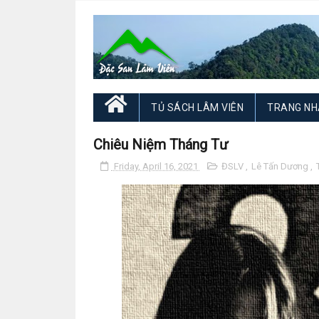
TỦ SÁCH LÂM VIÊN
TRANG NH
Chiêu Niệm Tháng Tư
Friday, April 16, 2021
ĐSLV
,
Lê Tấn Dương
,