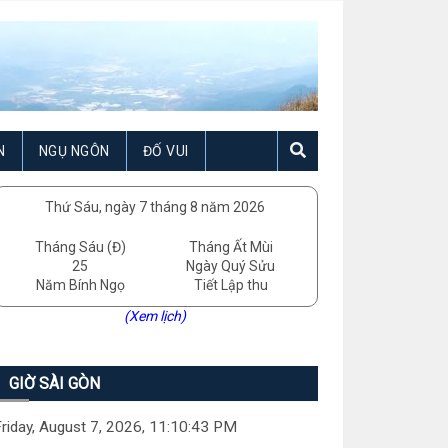
N
NGỤ NGÔN
ĐỐ VUI
Thứ Sáu, ngày 7 tháng 8 năm 2026
Tháng Sáu (Đ)
Tháng Ất Mùi
25
Ngày Quý Sửu
Năm Bính Ngọ
Tiết Lập thu
(Xem lịch)
GIỜ SÀI GÒN
riday, August 7, 2026, 11:10:44 PM