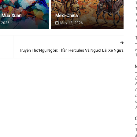
T
T
T
a Mùa Xuân
Mexi-China
T
 2026
May 18, 2026
T
P
Truyện Thơ Ngụ Ngôn: Thần Hercules Và Người Lái Xe Ngựa
T
B
B
C
D
G
X
T