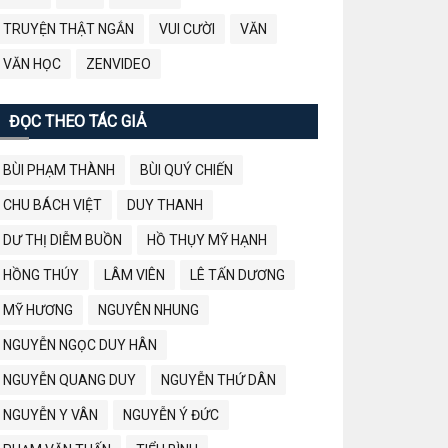
TRUYỆN THẬT NGẮN
VUI CƯỜI
VĂN
VĂN HỌC
ZENVIDEO
ĐỌC THEO TÁC GIẢ
BÙI PHẠM THÀNH
BÙI QUÝ CHIẾN
CHU BÁCH VIỆT
DUY THANH
DƯ THỊ DIỄM BUỒN
HỒ THỤY MỸ HẠNH
HỒNG THÚY
LÂM VIÊN
LÊ TẤN DƯƠNG
MỸ HƯƠNG
NGUYÊN NHUNG
NGUYỄN NGỌC DUY HÂN
NGUYỄN QUANG DUY
NGUYỄN THỨ DÂN
NGUYỄN Y VÂN
NGUYỄN Ý ĐỨC