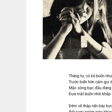
Tháng tư, có kẻ buồn như
Trước biển hờn căm gọi đấ
Mặc sóng bạc đầu đang 
Đưa mắt buồn nhìn khắp 
Đêm về thắp nến bày hươ
Rót rượu ngậm ngùi khúc