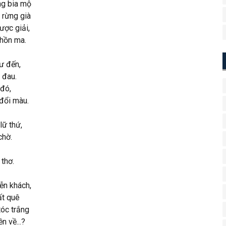
ng bia mộ
 rừng già
ược giải,
hồn ma.
ư đến,
 đau.
 đó,
đổi màu.
lữ thứ,
chờ.
 thơ.
ễn khách,
ất quê
óc trắng
n về...?