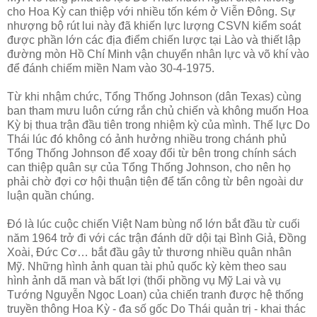
cho Hoa Kỳ can thiệp với nhiều tốn kém ở Viễn Đông. Sự
nhượng bộ rút lui này đã khiến lực lượng CSVN kiểm soát
được phần lớn các địa điểm chiến lược tại Lào và thiết lập
đường mòn Hồ Chí Minh vận chuyển nhân lực và võ khí vào
để đánh chiếm miền Nam vào 30-4-1975.
Từ khi nhậm chức, Tổng Thống Johnson (dân Texas) cùng
ban tham mưu luôn cứng rắn chủ chiến và không muốn Hoa
Kỳ bị thua trận đầu tiên trong nhiệm kỳ của mình. Thế lực Do
Thái lúc đó không có ảnh hưởng nhiều trong chánh phủ
Tổng Thống Johnson để xoay đổi từ bên trong chính sách
can thiệp quân sự của Tổng Thống Johnson, cho nên họ
phải chờ đợi cơ hội thuận tiện để tấn công từ bên ngoài dư
luận quần chúng.
Đó là lúc cuộc chiến Việt Nam bùng nổ lớn bắt đầu từ cuối
năm 1964 trở đi với các trận đánh dữ dội tại Bình Giả, Đồng
Xoài, Đức Cơ… bắt đầu gây tử thương nhiều quân nhân
Mỹ. Những hình ảnh quan tài phủ quốc kỳ kèm theo sau
hình ảnh dã man và bất lợi (thổi phồng vụ Mỹ Lai và vụ
Tướng Nguyễn Ngọc Loan) của chiến tranh được hệ thống
truyền thông Hoa Kỳ - đa số gốc Do Thái quản trị - khai thác