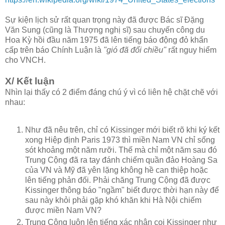
Sự kiện lịch sử rất quan trọng này đã được Bác sĩ Đặng
Văn Sung (cũng là Thượng nghị sĩ) sau chuyến công du
Hoa Kỳ hồi đầu năm 1975 đã lên tiếng báo động đỏ khẩn
cấp trên báo Chính Luận là
"gió đã đổi chiều"
rất nguy hiểm
cho VNCH.
X/ Kết luận
Nhìn lại thấy có 2 điểm đáng chú ý vì có liên hệ chặt chẽ với
nhau:
Như đã nêu trên, chỉ có Kissinger mới biết rõ khi ký kết
xong Hiệp định Paris 1973 thì miền Nam VN chỉ sống
sót khoảng một năm rưỡi. Thế mà chỉ một năm sau đó
Trung Cộng đã ra tay đánh chiếm quần đảo Hoàng Sa
của VN và Mỹ đã yên lặng không hề can thiệp hoặc
lên tiếng phản đối. Phải chăng Trung Cộng đã được
Kissinger thông báo "ngầm" biết được thời hạn này để
sau này khỏi phải gặp khó khăn khi Hà Nội chiếm
được miền Nam VN?
Trung Cộng luôn lên tiếng xác nhận coi Kissinger như