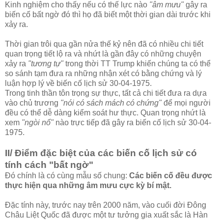
Kinh nghiệm cho thấy nếu có thế lực nào
"âm mưu"
gây ra
biến cố bất ngờ đó thì họ đã biết một thời gian dài trước khi
xảy ra.
Thời gian trôi qua gần nửa thế kỷ nên đã có nhiều chi tiết
quan trọng tiết lộ ra và nhứt là gần đây có những chuyện
xảy ra
"tương tự"
trong thời TT Trump khiến chúng ta có thể
so sánh tạm đưa ra những nhận xét có bằng chứng và lý
luận hợp lý về biến cố lịch sử 30-04-1975.
Trong tinh thần tôn trọng sự thực, tất cả chi tiết đưa ra dựa
vào chủ trương
"nói có sách mách có chứng"
để mọi người
đều có thể dễ dàng kiểm soát hư thực. Quan trọng nhứt là
xem
"ngòi nổ"
nào trực tiếp đã gây ra biến cố lịch sử 30-04-
1975.
II/ Điểm đặc biệt của các biến cố lịch sử có
tính cách "bất ngờ"
Đó chính là có cùng mẫu số chung:
Các biến cố đều được
thực hiện qua những âm mưu cực kỳ bí mật.
Đặc tính này, trước nay trên 2000 năm, vào cuối đời Đông
Châu Liệt Quốc đã được một tư tưởng gia xuất sắc là Hàn