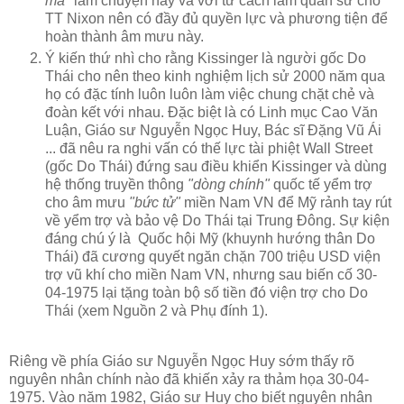
mã"
làm chuyện này và với tư cách làm quân sư cho
TT Nixon nên có đầy đủ quyền lực và phương tiện để
hoàn thành âm mưu này.
Ý kiến thứ nhì cho rằng Kissinger là người gốc Do
Thái cho nên theo kinh nghiệm lịch sử 2000 năm qua
họ có đặc tính luôn luôn làm việc chung chặt chẻ và
đoàn kết với nhau. Đặc biệt là có Linh mục Cao Văn
Luận, Giáo sư Nguyễn Ngọc Huy, Bác sĩ Đặng Vũ Ái
... đã nêu ra nghi vấn có thế lực tài phiệt Wall Street
(gốc Do Thái) đứng sau điều khiển Kissinger và dùng
hệ thống truyền thông
"dòng chính"
quốc tế yểm trợ
cho âm mưu
"bức tử"
miền Nam VN để Mỹ rảnh tay rút
về yểm trợ và bảo vệ Do Thái tại Trung Đông. Sự kiện
đáng chú ý là Quốc hội Mỹ (khuynh hướng thân Do
Thái) đã cương quyết ngăn chặn 700 triệu USD viện
trợ vũ khí cho miền Nam VN, nhưng sau biến cố 30-
04-1975 lại tặng toàn bộ số tiền đó viện trợ cho Do
Thái (xem Nguồn 2 và Phụ đính 1).
Riêng về phía Giáo sư Nguyễn Ngọc Huy sớm thấy rõ
nguyên nhân chính nào đã khiến xảy ra thảm họa 30-04-
1975. Vào năm 1982, Giáo sư Huy cho biết nguyên nhân