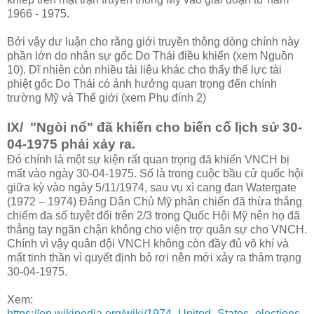
1966 - 1975.
Bởi vậy dư luận cho rằng giới truyền thông dòng chính này
phần lớn do nhân sự gốc Do Thái điều khiển (xem Nguồn
10). Dĩ nhiên còn nhiều tài liệu khác cho thấy thế lực tài
phiệt gốc Do Thái có ảnh hưởng quan trọng đến chính
trường Mỹ và Thế giới (xem Phụ đính 2)
IX/ "Ngòi nổ" đã khiến cho biến cố lịch sử 30-
04-1975 phải xảy ra.
Đó chính là một sự kiện rất quan trọng đã khiến VNCH bị
mất vào ngày 30-04-1975. Số là trong cuộc bầu cử quốc hội
giữa kỳ vào ngày 5/11/1974, sau vụ xì cang đan Watergate
(1972 – 1974) Đảng Dân Chủ Mỹ phản chiến đã thừa thắng
chiếm đa số tuyệt đối trên 2/3 trong Quốc Hội Mỹ nên họ đã
thẳng tay ngăn chận không cho viện trợ quân sự cho VNCH.
Chính vì vậy quân đội VNCH không còn đầy đủ võ khí và
mất tinh thần vì quyết định bỏ rơi nên mới xảy ra thảm trạng
30-04-1975.
Xem:
https://en.wikipedia.org/wiki/1974_United_States_elections