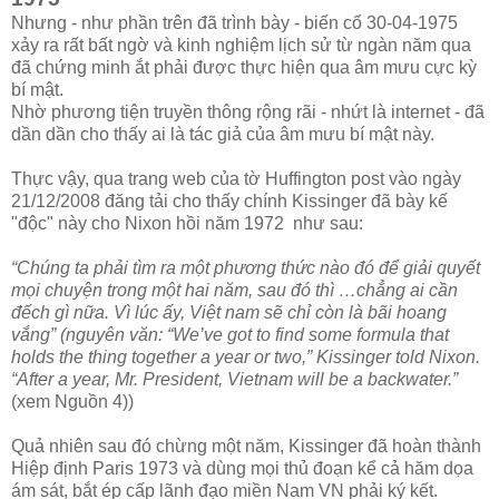
Nhưng - như phần trên đã trình bày - biến cố 30-04-1975
xảy ra rất bất ngờ và kinh nghiệm lịch sử từ ngàn năm qua
đã chứng minh ắt phải được thực hiện qua âm mưu cực kỳ
bí mật.
Nhờ phương tiện truyền thông rộng rãi - nhứt là internet - đã
dần dần cho thấy ai là tác giả của âm mưu bí mật này.
Thực vậy, qua trang web của tờ Huffington post vào ngày
21/12/2008 đăng tải cho thấy chính Kissinger đã bày kế
"độc" này cho Nixon hồi năm 1972 như sau:
“Chúng ta phải tìm ra một phương thức nào đó để giải quyết
mọi chuyện trong một hai năm, sau đó thì …chẳng ai cần
đếch gì nữa. Vì lúc ấy, Việt nam sẽ chỉ còn là bãi hoang
vắng” (nguyên văn: “We’ve got to find some formula that
holds the thing together a year or two,” Kissinger told Nixon.
“After a year, Mr. President, Vietnam will be a backwater.”
(xem Nguồn 4))
Quả nhiên sau đó chừng một năm, Kissinger đã hoàn thành
Hiệp định Paris 1973 và dùng mọi thủ đoạn kể cả hăm dọa
ám sát, bắt ép cấp lãnh đạo miền Nam VN phải ký kết.