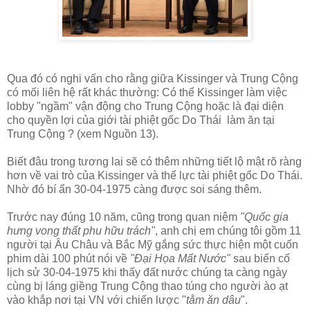
Qua đó có nghi vấn cho rằng giữa Kissinger và Trung Cộng
có mối liên hệ rất khác thường: Có thể Kissinger làm việc
lobby "ngầm" vận động cho Trung Cộng hoặc là đại diện
cho quyền lợi của giới tài phiệt gốc Do Thái làm ăn tại
Trung Cộng ? (xem Nguồn 13).
Biết đâu trong tương lai sẽ có thêm những tiết lộ mật rõ ràng
hơn về vai trò của Kissinger và thế lực tài phiệt gốc Do Thái.
Nhờ đó bí ẩn 30-04-1975 càng được soi sáng thêm.
Trước nay đúng 10 năm, cũng trong quan niệm
"Quốc gia
hưng vong thất phu hữu trách"
, anh chị em chúng tôi gồm 11
người tại Âu Châu và Bắc Mỹ gắng sức thực hiện một cuốn
phim dài 100 phút nói về
"Đại Họa Mất Nước"
sau biến cố
lịch sử 30-04-1975 khi thấy đất nước chúng ta càng ngày
cùng bị láng giềng Trung Cộng thao túng cho người ào ạt
vào khắp nơi tại VN với chiến lược "
tằm ăn dâu
".