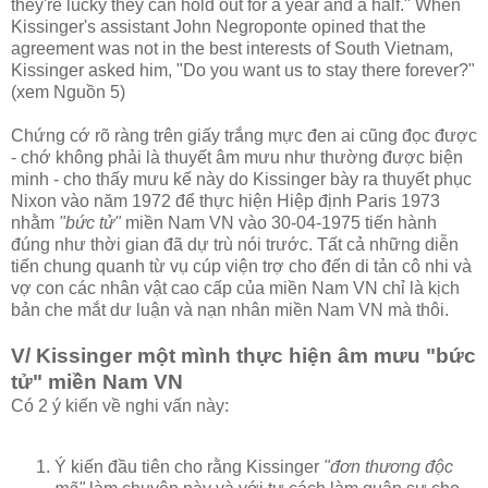
they're lucky they can hold out for a year and a half." When
Kissinger's assistant John Negroponte opined that the
agreement was not in the best interests of South Vietnam,
Kissinger asked him, "Do you want us to stay there forever?"
(xem Nguồn 5)
Chứng cớ rõ ràng trên giấy trắng mực đen ai cũng đọc được
- chớ không phải là thuyết âm mưu như thường được biện
minh - cho thấy mưu kế này do Kissinger bày ra thuyết phục
Nixon vào năm 1972 để thực hiện Hiệp định Paris 1973
nhằm
"bức tử"
miền Nam VN vào 30-04-1975 tiến hành
đúng như thời gian đã dự trù nói trước. Tất cả những diễn
tiến chung quanh từ vụ cúp viện trợ cho đến di tản cô nhi và
vợ con các nhân vật cao cấp của miền Nam VN chỉ là kịch
bản che mắt dư luận và nạn nhân miền Nam VN mà thôi.
V/ Kissinger một mình thực hiện âm mưu "bức
tử" miền Nam VN
Có 2 ý kiến về nghi vấn này:
Ý kiến đầu tiên cho rằng Kissinger
"đơn thương độc