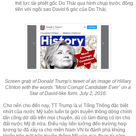
thế lực tài phiệt gốc Do Thái qua hình chụp trước đống
tiền với ngôi sao David 6 góc của Do Thái.
Screen grab of Donald Trump's tweet of an image of Hillary
Clinton with the words "Most Corrupt Candidate Ever" on a
Star of David-like form. July 2, 2016.
Cho nên cho đến nay, TT Trump là vị Tổng Thống đặc biệt
nhứt của nước Mỹ luôn luôn bị giới truyền thông dòng chính
tấn công dữ dội trên mọi chuyện, dù có làm đúng có lợi cho
đất nước Mỹ đi nữa. Điều này liên tưởng đến trường hợp
tương tự đã xảy ra cho miền Nam VN bị đánh phá khủng
khiếp trên mặt trận truyền thông Mỹ vào giai đoạn từ năm