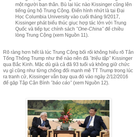
một người bạn thân. Bù lại lúc nào Kissinger cũng lên
tiếng ủng hộ Trung Cộng. Điển hình nhứt là tại Đại
Học Columbia University vào cuối tháng 9/2017,
Kissinger phát biểu thúc giục hợp tác lớn với Trung
Quốc và tiếp tục chính sách
"One-China"
để chiều
lòng Trung Cộng (xem Nguồn 11).
Rõ ràng hơn hết là lúc Trung Cộng bối rối không hiểu rõ Tân
Tổng Thống Trump như thế nào nên đã
"triệu tập"
Kissinger
qua Bắc Kinh. Mặc dù già cả đã 93 tuổi và không giữ chức
vụ gì cũng như từng chống đối mạnh mẽ TT Trump trong lúc
ra tranh cử, Kissinger vẫn bay qua đó vào ngày 2/12/2016
để gặp Tập Cận Bình
"báo cáo"
(xem Nguồn 12).