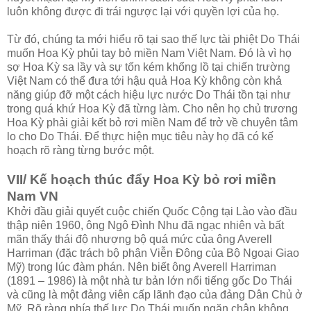
luôn không được đi trái ngược lại với quyền lợi của họ.
Từ đó, chúng ta mới hiểu rõ tại sao thế lực tài phiệt Do Thái
muốn Hoa Kỳ phủi tay bỏ miền Nam Việt Nam. Đó là vì họ
sợ Hoa Kỳ sa lầy và sự tốn kém khổng lồ tại chiến trường
Việt Nam có thể đưa tới hậu quả Hoa Kỳ không còn khả
năng giúp đỡ một cách hiệu lực nước Do Thái tồn tại như
trong quá khứ Hoa Kỳ đã từng làm. Cho nên họ chủ trương
Hoa Kỳ phải giải kết bỏ rơi miền Nam để trở về chuyên tâm
lo cho Do Thái. Để thực hiện mục tiêu này họ đã có kế
hoạch rõ ràng từng bước một.
VII/ Kế hoạch thúc đẩy Hoa Kỳ bỏ rơi miền
Nam VN
Khởi đầu giải quyết cuộc chiến Quốc Cộng tại Lào vào đầu
thập niên 1960, ông Ngô Đình Nhu đã ngạc nhiên và bất
mãn thấy thái độ nhượng bộ quá mức của ông Averell
Harriman (đặc trách bộ phận Viễn Đông của Bộ Ngoại Giao
Mỹ) trong lúc đàm phán. Nên biết ông Averell Harriman
(1891 – 1986) là một nhà tư bản lớn nổi tiếng gốc Do Thái
và cũng là một đảng viên cấp lãnh đạo của đảng Dân Chủ ở
Mỹ. Rõ ràng phía thế lực Do Thái muốn ngăn chận không