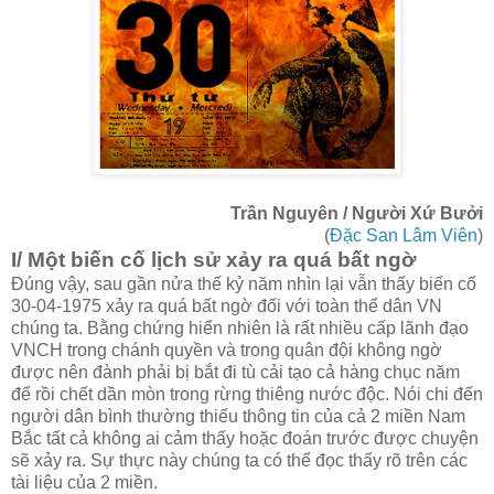
Trần Nguyên / Người Xứ Bưởi
(
Đặc San Lâm Viên
)
I/ Một biến cố lịch sử xảy ra quá bất ngờ
Đúng vậy, sau gần nửa thế kỷ năm nhìn lại vẫn thấy biến cố
30-04-1975 xảy ra quá bất ngờ đối với toàn thể dân VN
chúng ta. Bằng chứng hiển nhiên là rất nhiều cấp lãnh đạo
VNCH trong chánh quyền và trong quân đội không ngờ
được nên đành phải bị bắt đi tù cải tạo cả hàng chục năm
để rồi chết dần mòn trong rừng thiêng nước độc. Nói chi đến
người dân bình thường thiếu thông tin của cả 2 miền Nam
Bắc tất cả không ai cảm thấy hoặc đoán trước được chuyện
sẽ xảy ra. Sự thực này chúng ta có thể đọc thấy rõ trên các
tài liệu của 2 miền.