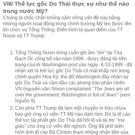
VIII/ Thế lực gốc Do Thái thực sự như thế nào
trong nước Mỹ?
Chúng ta chắc chắn không nắm vững vấn đề này bằng
những người hoạt động trong chính trường Mỹ leo được lên
tới chức vụ Tổng Thống. Điển hình là quan điểm của TT
Nixon và TT Trump:
Tổng Thống Nixon trong cuốn ghi âm
"lén"
tại Tòa
Bạch Ốc công bố vào năm 1999 - được đăng tải trên
trang của tờ Washington post vào ngày 6-10-1999 - đã
nhận xét là thế lực gốc Do Thái có mặt khắp nơi trong
chính quyền Hoa Kỳ, thủ đô Washington đầy nhân sự
gốc Do Thái và cầm đầu các phong trào phản chiến
VN (nguyên văn: Nixon complained
"The Jews are all
over the government, Washington is full of Jews"
(xem
Nguồn 9)
Còn phía TT Trump đã làm một chuyện hi hữu chưa
bao giờ ứng cử viên TT Mỹ nào dám làm. Đó là tố cáo
thế lực tài phiệt gốc Do Thái đã hối lộ và tài trợ
"ma
giáo"
cho ứng cử viên đối nghịch. Ông đã phổ biến
hình ảnh tố cáo Bà Clinton tham nhũng nhận tiền của