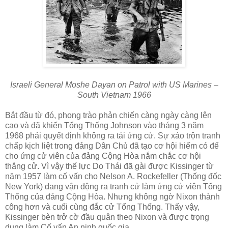
Israeli General Moshe Dayan on Patrol with US Marines –
South Vietnam 1966
Bắt đầu từ đó, phong trào phản chiến càng ngày càng lên
cao và đã khiến Tổng Thống Johnson vào tháng 3 năm
1968 phải quyết định không ra tái ứng cử. Sự xáo trộn tranh
chấp kịch liệt trong đảng Dân Chủ đã tạo cơ hội hiếm có để
cho ứng cử viên của đảng Cộng Hòa nắm chắc cơ hội
thắng cử. Vì vậy thế lực Do Thái đã gài được Kissinger từ
năm 1957 làm cố vấn cho Nelson A. Rockefeller (Thống đốc
New York) đang vận động ra tranh cử làm ứng cử viên Tổng
Thống của đảng Cộng Hòa. Nhưng không ngờ Nixon thành
công hơn và cuối cùng đắc cử Tổng Thống. Thấy vậy,
Kissinger bèn trở cờ đầu quân theo Nixon và được trọng
dụng làm Cố vấn An ninh quốc gia.