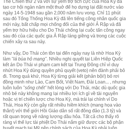
Thế Chiến thứ 2 và với sự yểm trợ tích cực của Hoa Kỳ đã
tạo cơ hội ngàn năm một thuở để họ dựng lại đất nước vào
ngày 14-5-1948 sau gần 2,000 năm lưu vong. Chỉ 11 phút
sau đó Tổng Thống Hoa Kỳ đã lên tiếng công nhân quốc gia
mới này, bất chấp mọi chống đối của thế giới Ả Rập và đã
yểm trợ hữu hiệu cho Do Thái chống lại cuộc tấn công ngay
sau đó của các quốc gia Ả Rập láng giềng và trong các cuộc
chiến xảy ra sau này.
Như vậy, Do Thái còn tồn tại đến ngày nay là nhờ Hoa Kỳ
làm
"lá bùa hộ mạng"
. Nhiều nghị quyết tại Liên Hiệp Quốc
kết án Do Thái vi phạm cam kết tại Trung Đông chỉ vì duy
nhứt Hoa Kỳ dùng quyền phủ quyết (veto) nên đành phải bỏ
đi. Trong quá khứ, Hoa Kỳ từng giải kết (phản bội!) bỏ rơi
đồng minh như Lào, Cam Bốt, Việt Nam, Đài Loan... , nhưng
luôn luôn
"sống chết"
hết lòng với Do Thái, mặc dù quốc gia
nhỏ bé này không mang lại nhiều lợi ích gì về tài nguyên
hoặc vị trí chiến lược cho Hoa Kỳ, mà trái lại chính vì Do
Thái, Hoa Kỳ còn gây rất nhiều hiềm khích (mang họa vào
thân!) với thế giới Hồi Giáo dân số rất đông đảo (1.3 tỷ) và
rất quan trọng về năng lượng dầu hỏa. Tất cả cho thấy rõ
ràng vì thế lực tài phiệt Do Thái nắm giữ được các bộ phận
huyết mạch tại Mỹ nên chính sách của Hoa Kỳ phải luôn