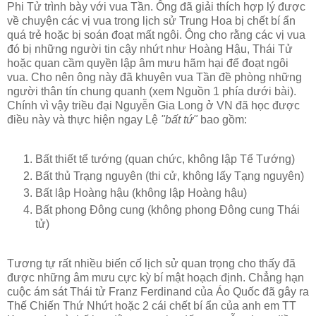
Phi Tử trình bày với vua Tần. Ông đã giải thích hợp lý được
về chuyện các vị vua trong lịch sử Trung Hoa bị chết bí ẩn
quá trẻ hoặc bị soán đoạt mất ngôi. Ông cho rằng các vị vua
đó bị những người tin cậy nhứt như Hoàng Hậu, Thái Tử
hoặc quan cầm quyền lập âm mưu hãm hại để đoạt ngôi
vua. Cho nên ông này đã khuyên vua Tần đề phòng những
người thân tín chung quanh (xem Nguồn 1 phía dưới bài).
Chính vì vậy triều đại Nguyễn Gia Long ở VN đã học được
điều này và thực hiện ngay Lệ
"bất tứ"
bao gồm:
Bất thiết tể tướng (quan chức, không lập Tể Tướng)
Bất thủ Trạng nguyên (thi cử, không lấy Tạng nguyên)
Bất lập Hoàng hậu (không lập Hoàng hậu)
Bất phong Đông cung (không phong Đông cung Thái
tử)
Tương tự rất nhiều biến cố lịch sử quan trọng cho thấy đã
được những âm mưu cực kỳ bí mật hoạch định. Chẳng hạn
cuộc ám sát Thái tử Franz Ferdinand của Áo Quốc đã gây ra
Thế Chiến Thứ Nhứt hoặc 2 cái chết bí ẩn của anh em TT