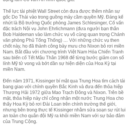
Thế lực tài phiệt Wall Street còn đưa được thêm nhân sự
gốc Do Thái vào trong guồng máy cầm quyền Mỹ. Đáng kể
nhứt là Bộ trưởng Quốc phòng James Schlesinger, Cố vấn
đặc trách Nội vụ John Ehrlichmann (đưa người bạn thân
Bob Haldeman vào làm chức vụ vô cùng quan trọng Chánh
văn phòng Phủ Tổng Thống) … Với những chức vụ then
chốt này, họ đã thành công bày mưu cho Nixon bỏ rơi miền
Nam. Bắt đầu với chương trình Việt Nam Hóa Chiến Tranh
sau biến cố Tết Mậu Thân 1968 để từng bước giảm con số
lính Mỹ tử vong và bớt dần sự hiện diện của Hoa Kỳ tại
miền Nam.
Đến năm 1971, Kissinger bí mật qua Trung Hoa tìm cách tái
bang giao với chính quyền Bắc Kinh và đưa đến thỏa hiệp
Thượng Hải 1972 giữa Mao Trạch Đông và Nixon. Trên bề
mặt, thỏa hiệp này chỉ công nhận một nước Trung Hoa cho
thấy Hoa Kỳ bỏ rơi Đài Loan trên chính trường thế giới,
nhưng bên trong thực tế Kissinger nhằm sửa soạn sự rút lui
an toàn cho quân đội Mỹ ra khỏi miền Nam với sự bảo đảm
của Trung Cộng.