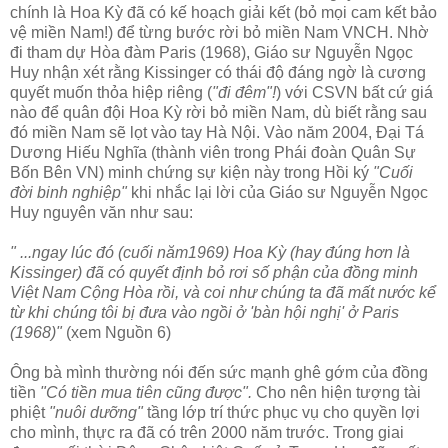
chính là Hoa Kỳ đã có kế hoạch giải kết (bỏ mọi cam kết bảo
vệ miền Nam!) để từng bước rời bỏ miền Nam VNCH. Nhờ
đi tham dự Hòa đàm Paris (1968), Giáo sư Nguyễn Ngọc
Huy nhận xét rằng Kissinger có thái độ đáng ngờ là cương
quyết muốn thỏa hiệp riêng (
"đi đêm"!
) với CSVN bất cứ giá
nào để quân đội Hoa Kỳ rời bỏ miền Nam, dù biết rằng sau
đó miền Nam sẽ lọt vào tay Hà Nội. Vào năm 2004, Đại Tá
Dương Hiếu Nghĩa (thành viên trong Phái đoàn Quân Sự
Bốn Bên VN) minh chứng sự kiện này trong Hồi ký
"Cuối
đời binh nghiệp"
khi nhắc lại lời của Giáo sư Nguyễn Ngọc
Huy nguyên văn như sau:
" ...ngay lúc đó (cuối năm1969) Hoa Kỳ (hay đúng hơn là
Kissinger) đã có quyết định bỏ rơi số phận của đồng minh
Việt Nam Cộng Hòa rồi, và coi như chúng ta đã mất nước kể
từ khi chúng tôi bị đưa vào ngồi ở 'bàn hội nghị' ở Paris
(1968)"
(xem Nguồn 6)
Ông bà mình thường nói đến sức mạnh ghê gớm của đồng
tiền
"Có tiền mua tiên cũng được".
Cho nên hiện tượng tài
phiệt
"nuôi dưỡng"
tầng lớp trí thức phục vụ cho quyền lợi
cho mình, thực ra đã có trên 2000 năm trước. Trong giai