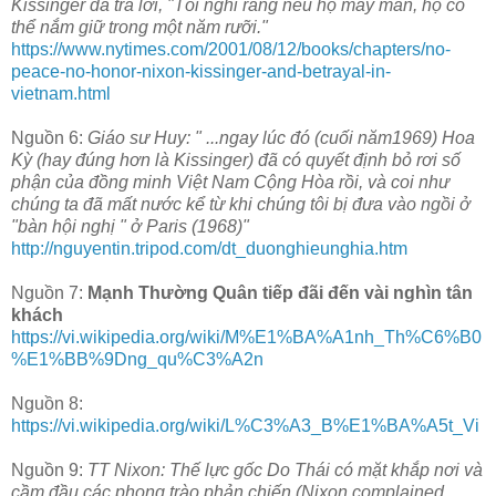
Kissinger đã trả lời, "Tôi nghĩ rằng nếu họ may mắn, họ có
thể nắm giữ trong một năm rưỡi."
https://www.nytimes.com/2001/08/12/books/chapters/no-
peace-no-honor-nixon-kissinger-and-betrayal-in-
vietnam.html
Nguồn 6:
Giáo sư Huy: " ...ngay lúc đó (cuối năm1969) Hoa
Kỳ (hay đúng hơn là Kissinger) đã có quyết định bỏ rơi số
phận của đồng minh Việt Nam Cộng Hòa rồi, và coi như
chúng ta đã mất nước kể từ khi chúng tôi bị đưa vào ngồi ở
"bàn hội nghị " ở Paris (1968)"
http://nguyentin.tripod.com/dt_duonghieunghia.htm
Nguồn 7:
Mạnh Thường Quân tiếp đãi đến vài nghìn tân
khách
https://vi.wikipedia.org/wiki/M%E1%BA%A1nh_Th%C6%B0
%E1%BB%9Dng_qu%C3%A2n
Nguồn 8:
https://vi.wikipedia.org/wiki/L%C3%A3_B%E1%BA%A5t_Vi
Nguồn 9:
TT Nixon: Thế lực gốc Do Thái có mặt khắp nơi và
cầm đầu các phong trào phản chiến (Nixon complained