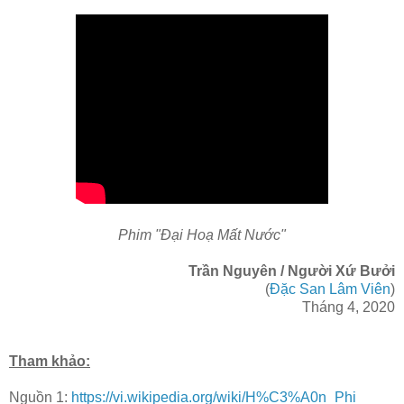
Phim "Đại Hoạ Mất Nước"
Trần Nguyên / Người Xứ Bưởi
(
Đặc San Lâm Viên
)
Tháng 4, 2020
Tham khảo:
Nguồn 1:
https://vi.wikipedia.org/wiki/H%C3%A0n_Phi