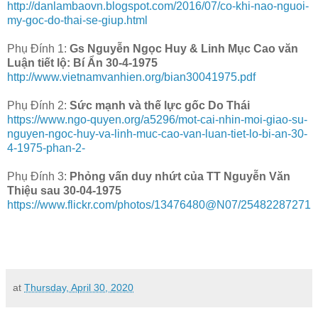
http://danlambaovn.blogspot.com/2016/07/co-khi-nao-nguoi-
my-goc-do-thai-se-giup.html
Phụ Đính 1:
Gs Nguyễn Ngọc Huy & Linh Mục Cao văn
Luận tiết lộ: Bí Ẩn 30-4-1975
http://www.vietnamvanhien.org/bian30041975.pdf
Phụ Đính 2:
Sức mạnh và thế lực gốc Do Thái
https://www.ngo-quyen.org/a5296/mot-cai-nhin-moi-giao-su-
nguyen-ngoc-huy-va-linh-muc-cao-van-luan-tiet-lo-bi-an-30-
4-1975-phan-2-
Phụ Đính 3:
Phỏng vấn duy nhứt của TT Nguyễn Văn
Thiệu sau 30-04-1975
https://www.flickr.com/photos/13476480@N07/25482287271
at
Thursday, April 30, 2020