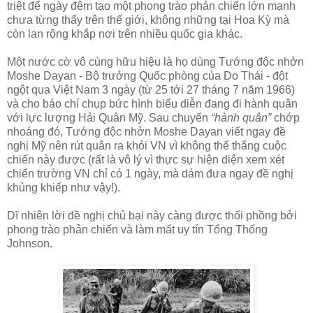
triệt để ngày đêm tạo một phong trào phản chiến lớn mạnh
chưa từng thấy trên thế giới, không những tại Hoa Kỳ mà
còn lan rộng khắp nơi trên nhiều quốc gia khác.
Một nước cờ vô cùng hữu hiệu là họ dùng Tướng độc nhởn
Moshe Dayan - Bộ trưởng Quốc phòng của Do Thái - đột
ngột qua Việt Nam 3 ngày (từ 25 tới 27 tháng 7 năm 1966)
và cho báo chí chụp bức hình biểu diễn đang đi hành quân
với lực lượng Hải Quân Mỹ. Sau chuyến
“hành quân”
chớp
nhoáng đó, Tướng độc nhởn Moshe Dayan viết ngay đề
nghị Mỹ nên rút quân ra khỏi VN vì không thể thắng cuộc
chiến này được (rất là vô lý vì thực sự hiện diện xem xét
chiến trường VN chỉ có 1 ngày, mà dám đưa ngay đề nghị
khủng khiếp như vậy!).
Dĩ nhiên lời đề nghị chủ bại này càng được thổi phồng bởi
phong trào phản chiến và làm mất uy tín Tổng Thống
Johnson.