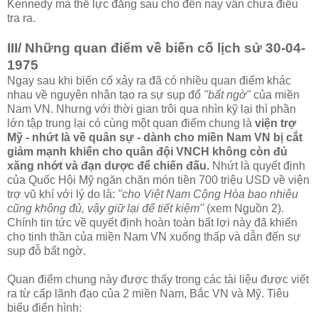
Kennedy mà thế lực đằng sau cho đến nay vẫn chưa điều
tra ra.
III/ Những quan điểm về biến cố lịch sử 30-04-
1975
Ngay sau khi biến cố xảy ra đã có nhiều quan điểm khác
nhau về nguyên nhân tạo ra sự sụp đổ
"bất ngờ"
của miền
Nam VN. Nhưng với thời gian trôi qua nhìn kỹ lại thì phần
lớn tập trung lại có cùng một quan điểm chung là
viện trợ
Mỹ - nhứt là về quân sự - dành cho miền Nam VN bị cắt
giảm mạnh khiến cho quân đội VNCH không còn đủ
xăng nhớt và đạn dược để chiến đấu.
Nhứt là quyết định
của Quốc Hội Mỹ ngăn chặn món tiền 700 triệu USD về viện
trợ vũ khí với lý do là:
"cho Việt Nam Cộng Hòa bao nhiêu
cũng không đủ, vậy giữ lại để tiết kiệm"
(xem Nguồn 2).
Chính tin tức về quyết định hoàn toàn bất lợi này đã khiến
cho tinh thần của miền Nam VN xuống thấp và dẫn đến sự
sụp đỗ bất ngờ.
Quan điểm chung này được thấy trong các tài liệu được viết
ra từ cấp lãnh đạo của 2 miền Nam, Bắc VN và Mỹ. Tiêu
biểu điển hình: