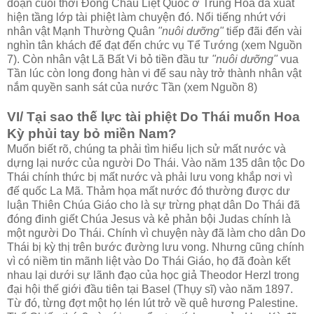
đoạn cuối thời Đông Châu Liệt Quốc ở Trung Hoa đã xuất
hiện tầng lớp tài phiệt làm chuyện đó. Nổi tiếng nhứt với
nhân vật Mạnh Thường Quân
"nuôi dưỡng"
tiếp đãi đến vài
nghìn tân khách để đạt đến chức vụ Tể Tướng (xem Nguồn
7). Còn nhân vật Lã Bất Vi bỏ tiền đầu tư
"nuôi dưỡng"
vua
Tần lúc còn long đong hàn vi để sau này trở thành nhân vật
nắm quyền sanh sát của nước Tần (xem Nguồn 8)
VI/ Tại sao thế lực tài phiệt Do Thái muốn Hoa
Kỳ phủi tay bỏ miền Nam?
Muốn biết rõ, chúng ta phải tìm hiểu lịch sử mất nước và
dựng lại nước của người Do Thái. Vào năm 135 dân tộc Do
Thái chính thức bị mất nước và phải lưu vong khắp nơi vì
đế quốc La Mã. Thảm họa mất nước đó thường được dư
luận Thiên Chúa Giáo cho là sự trừng phạt dân Do Thái đã
đóng đinh giết Chúa Jesus và kẻ phản bội Judas chính là
một người Do Thái. Chính vì chuyện này đã làm cho dân Do
Thái bị kỳ thị trên bước đường lưu vong. Nhưng cũng chính
vì có niềm tin mãnh liệt vào Do Thái Giáo, họ đã đoàn kết
nhau lại dưới sự lãnh đạo của học giả Theodor Herzl trong
đại hội thế giới đầu tiên tại Basel (Thụy sĩ) vào năm 1897.
Từ đó, từng đợt một họ lén lút trở về quê hương Palestine.