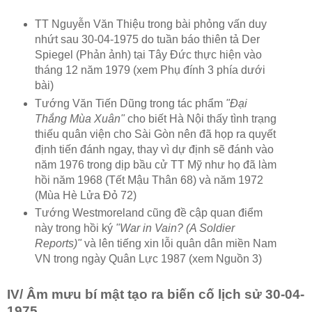
TT Nguyễn Văn Thiệu trong bài phỏng vấn duy
nhứt sau 30-04-1975 do tuần báo thiên tả Der
Spiegel (Phản ảnh) tại Tây Đức thực hiện vào
tháng 12 năm 1979 (xem Phụ đính 3 phía dưới
bài)
Tướng Văn Tiến Dũng trong tác phẩm
"Đại
Thắng Mùa Xuân"
cho biết Hà Nội thấy tình trạng
thiếu quân viện cho Sài Gòn nên đã họp ra quyết
định tiến đánh ngay, thay vì dự định sẽ đánh vào
năm 1976 trong dịp bầu cử TT Mỹ như họ đã làm
hồi năm 1968 (Tết Mậu Thân 68) và năm 1972
(Mùa Hè Lửa Đỏ 72)
Tướng Westmoreland cũng đề cập quan điểm
này trong hồi ký
"War in Vain? (A Soldier
Reports)"
và lên tiếng xin lỗi quân dân miền Nam
VN trong ngày Quân Lực 1987 (xem Nguồn 3)
IV/ Âm mưu bí mật tạo ra biến cố lịch sử 30-04-
1975