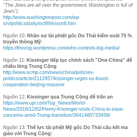
"The Jews are all over the government, Washington is full of
Jews")
http://www.washingtonpost.com/wp-
srv/politics/daily/oct99/nixon6.htm
Nguồn 10:
Nhân sự tài phiệt gốc Do Thái kiểm soát 75 %
truyền thông Mỹ:
https://thezog.wordpress.com/who-controls-big-media/
Nguồn 11:
Kissinger tiếp tục chính sách "One-China" để
chiều lòng Trung Cộng
http://www.scmp.com/news/china/policies-
politics/article/2112957/kissinger-urges-us-boost-
cooperation-beijing-massive
Nguồn 12:
Kissinger qua Trung Cộng để trấn an
https://www.upi.com/Top_News/World-
News/2016/12/02/Henry-Kissinger-visits-China-to-ease-
concerns-amid-Trump-transition/3041480733459/
Nguồn 13:
Thế lực tài phiệt Mỹ gốc Do Thái cấu kết ma
giáo với Trung Cộng: