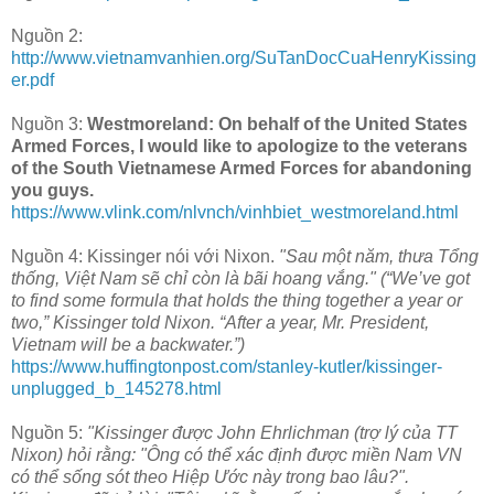
Nguồn 2:
http://www.vietnamvanhien.org/SuTanDocCuaHenryKissing
er.pdf
Nguồn 3:
Westmoreland: On behalf of the United States
Armed Forces, I would like to apologize to the veterans
of the South Vietnamese Armed Forces for abandoning
you guys.
https://www.vlink.com/nlvnch/vinhbiet_westmoreland.html
Nguồn 4: Kissinger nói với Nixon.
"Sau một năm, thưa Tổng
thống, Việt Nam sẽ chỉ còn là bãi hoang vắng." (“We’ve got
to find some formula that holds the thing together a year or
two,” Kissinger told Nixon. “After a year, Mr. President,
Vietnam will be a backwater.”)
https://www.huffingtonpost.com/stanley-kutler/kissinger-
unplugged_b_145278.html
Nguồn 5:
"Kissinger được John Ehrlichman (trợ lý của TT
Nixon) hỏi rằng: "Ông có thể xác định được miền Nam VN
có thể sống sót theo Hiệp Ước này trong bao lâu?".