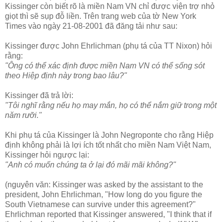
Kissinger còn biết rõ là miền Nam VN chỉ được viện trợ nhỏ
giọt thì sẽ sụp đỗ liền. Trên trang web của tờ New York
Times vào ngày 21-08-2001 đã đăng tải như sau:
Kissinger được John Ehrlichman (phụ tá của TT Nixon) hỏi
rằng:
"Ông có thể xác định được miền Nam VN có thể sống sót
theo Hiệp định này trong bao lâu?"
Kissinger đã trả lời:
"Tôi nghĩ rằng nếu họ may mắn, họ có thể nắm giữ trong một
năm rưỡi."
Khi phụ tá của Kissinger là John Negroponte cho rằng Hiệp
định không phải là lợi ích tốt nhất cho miền Nam Việt Nam,
Kissinger hỏi ngược lại:
"Anh có muốn chúng ta ở lại đó mãi mãi không?"
(nguyên văn: Kissinger was asked by the assistant to the
president, John Ehrlichman, "How long do you figure the
South Vietnamese can survive under this agreement?"
Ehrlichman reported that Kissinger answered, "I think that if