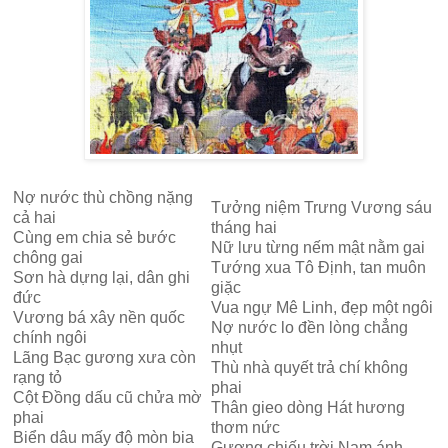
Nợ nước thù chồng nặng
Tưởng niệm Trưng Vương sáu
cả hai
tháng hai
Cùng em chia sẻ bước
Nữ lưu từng nếm mật nằm gai
chông gai
Tướng xua Tô Định, tan muôn
Sơn hà dựng lại, dân ghi
giặc
đức
Vua ngự Mê Linh, đẹp một ngôi
Vương bá xây nền quốc
Nợ nước lo đền lòng chẳng
chính ngôi
nhụt
Lãng Bạc gương xưa còn
Thù nhà quyết trả chí không
rạng tỏ
phai
Cột Đồng dấu cũ chửa mờ
Thân gieo dòng Hát hương
phai
thơm nức
Biển dâu mấy độ mòn bia
Gương chiếu trời Nam ánh