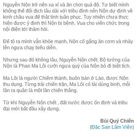
Nguyễn Nộn trở nên xa xỉ và ăn chơi quá độ. Tự biết mình
không thể đối địch lâu dài với triều đình nên Nộn dự định về
kinh chầu vua để thật tình tuân phục. Tuy nhiên chưa thực
hiện được ý định thì Nộn bị bệnh. Vua cho viên chức trong
nội điện tới thăm hỏi.
Để tỏ ra mình vẫn khỏe mạnh, Nộn cố gắng ăn cơm và nhảy
lên ngựa chạy biểu diễn.
Nhưng sau đó không lâu, Nguyễn Nộn chết. Bộ tướng của
Nộn là Phan Ma Lôi cưỡi ngựa quý của Nộn bỏ đi biệt tích.
Ma Lôi là người Chiêm thành, buôn bán ở Lào, được Nộn
thu dụng. Từng trải chiến trận, Ma Lôi có tài dùng binh, mỗi
lần ra quân là một lần chiến thắng.
Từ khi Nguyễn Nộn chết , đất nước được ổn định và triều
đại mới bắt đầu xây dựng.
Bùi Quý Chiến
(
Đặc San Lâm Viên
)