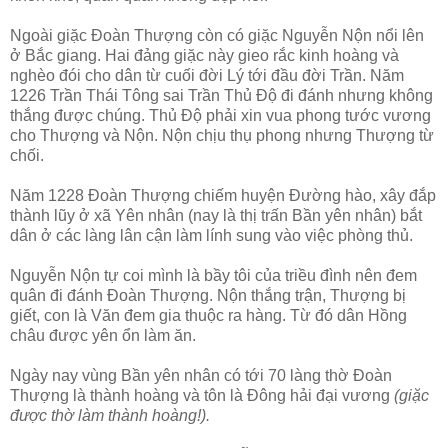
Ngoài giặc Đoàn Thượng còn có giặc Nguyễn Nộn nổi lên
ở Bắc giang. Hai đảng giặc này gieo rắc kinh hoàng và
nghèo đói cho dân từ cuối đời Lý tới đầu đời Trần. Năm
1226 Trần Thái Tông sai Trần Thủ Độ đi đánh nhưng không
thắng được chúng. Thủ Độ phải xin vua phong tước vương
cho Thượng và Nộn. Nộn chịu thụ phong nhưng Thượng từ
chối.
Năm 1228 Đoàn Thượng chiếm huyện Đường hào, xây đắp
thành lũy ở xã Yên nhân (nay là thị trấn Bần yên nhân) bắt
dân ở các làng lân cận làm lính sung vào việc phòng thủ.
Nguyễn Nộn tự coi mình là bầy tôi của triều đình nên đem
quân đi đánh Đoàn Thượng. Nộn thắng trận, Thượng bị
giết, con là Văn đem gia thuộc ra hàng. Từ đó dân Hồng
châu được yên ổn làm ăn.
Ngày nay vùng Bần yên nhân có tới 70 làng thờ Đoàn
Thượng là thành hoàng và tôn là Đông hải đại vương
(giặc
được thờ làm thành hoàng!).