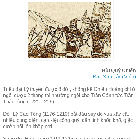
Bùi Quý Chiến
(Đặc San Lâm Viên)
Triều đại Lý truyền được 8 đời, không kể Chiêu Hoàng chỉ ở
ngôi được 2 tháng thì nhường ngôi cho Trần Cảnh tức Trần
Thái Tông (1225-1258).
Đời Lý Cao Tông (1176-1210) bắt đầu suy do vua xây cất
nhiều cung điện, cạn kiệt công quỹ, dân tình khốn khổ, giặc
cướp nổi lên khắp nơi.
Sang đời Huệ Tông (1211-1225) chính sự rối nát, cả nước