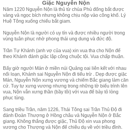
Giặc Nguyễn Nộn
Năm 1220 Nguyễn Nộn là thủ từ chùa Phù đổng bắt được
vàng và ngọc bích nhưng không chịu nộp vào công khố. Lý
Huệ Tông xuống chiếu bắt giam.
Nguyễn Nộn là người có uy tín và được nhiều người trong
vùng tuân phục nhờ phong thái ung dung và đức độ.
Trần Tự Khánh (anh vợ của vua) xin vua tha cho Nộn để
theo Khánh đánh giặc lập công chuộc tội. Vua chấp thuận.
Bấy giờ người Mán ở miền núi Quảng oai liên kết với nhau
nổi loạn, Khánh sai Nguyễn Nộn đi tiểu trừ . Dẹp được giặc
Mán, Nguyễn Nộn xưng vương và chiếm Bắc giang làm căn
cứ. Tuy tự xưng vương nhưng trong những tờ biểu trình lên
vua, Nộn vẫn xưng thần (bầy tôi) với vua để bày tỏ lòng
phục tùng.
Sang triều Trần, năm 1226, Thái Tông sai Trần Thủ Độ đi
đánh Đoàn Thượng ở Hồng châu và Nguyễn Nộn ở Bắc
giang. Không thắng được giặc, Thủ Độ xin vua phong
vương cho Thượng và Nộn để chiêu dụ về với triều đình.