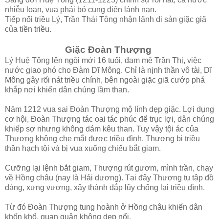
nhiễu loạn, vua phải bỏ cung điện lánh nạn.
Tiếp nối triều Lý, Trần Thái Tông nhận lãnh di sản giặc giã
của tiền triều.
Giặc Đoàn Thượng
Lý Huệ Tông lên ngôi mới 16 tuổi, đam mê Trần Thị, việc
nước giao phó cho Đàm Dĩ Mông. Chỉ là nịnh thần vô tài, Dĩ
Mông gây rối nát triều chính, bên ngoài giặc giã cướp phá
khắp nơi khiến dân chúng lầm than.
Năm 1212 vua sai Đoàn Thượng mộ lính dẹp giặc. Lợi dụng
cơ hội, Đoàn Thượng tác oai tác phúc để trục lợi, dân chúng
khiếp sợ nhưng không dám kêu than. Tuy vậy tội ác của
Thượng không che mắt được triều đình. Thượng bị triều
thần hạch tội và bị vua xuống chiếu bắt giam.
Cưỡng lại lệnh bắt giam, Thượng rút gươm, mình trần, chạy
về Hồng châu (nay là Hải dương). Tại đây Thượng tụ tập đồ
đảng, xưng vương, xây thành đắp lũy chống lại triều đình.
Từ đó Đoàn Thượng tung hoành ở Hồng châu khiến dân
khốn khổ, quan quân không dẹp nổi.